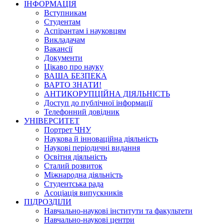
ІНФОРМАЦІЯ
Вступникам
Студентам
Аспірантам і науковцям
Викладачам
Вакансії
Документи
Цікаво про науку
ВАША БЕЗПЕКА
ВАРТО ЗНАТИ!
АНТИКОРУПЦІЙНА ДІЯЛЬНІСТЬ
Доступ до публічної інформації
Телефонний довідник
УНІВЕРСИТЕТ
Портрет ЧНУ
Наукова й інноваційна діяльність
Наукові періодичні видання
Освітня діяльність
Сталий розвиток
Міжнародна діяльність
Студентська рада
Асоціація випускників
ПІДРОЗДІЛИ
Навчально-наукові інститути та факультети
Навчально-наукові центри