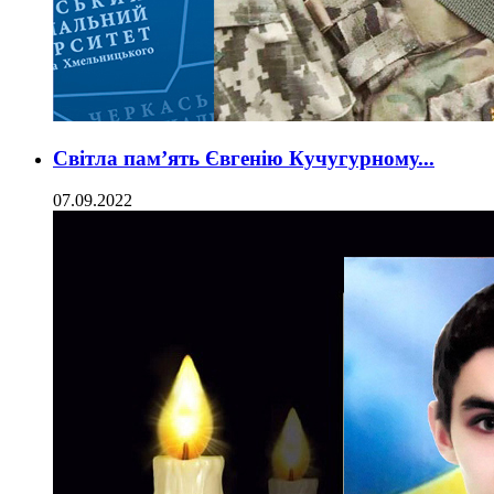
Світла пам’ять Євгенію Кучугурному...
07.09.2022