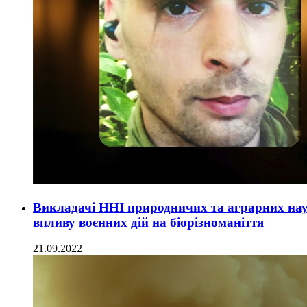
Викладачі ННІ природничих та аграрних наук
впливу воєнних дій на біорізноманіття
21.09.2022