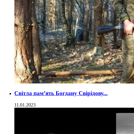
Світла пам’ять Богдану Свірідову...
11.01.2023