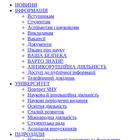
НОВИНИ
ІНФОРМАЦІЯ
Вступникам
Студентам
Аспірантам і науковцям
Викладачам
Вакансії
Документи
Цікаво про науку
ВАША БЕЗПЕКА
ВАРТО ЗНАТИ!
АНТИКОРУПЦІЙНА ДІЯЛЬНІСТЬ
Доступ до публічної інформації
Телефонний довідник
УНІВЕРСИТЕТ
Портрет ЧНУ
Наукова й інноваційна діяльність
Наукові періодичні видання
Освітня діяльність
Сталий розвиток
Міжнародна діяльність
Студентська рада
Асоціація випускників
ПІДРОЗДІЛИ
Навчально-наукові інститути та факультети