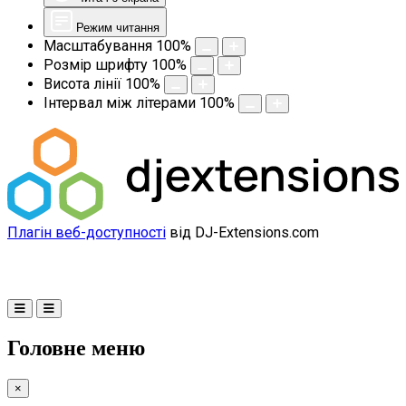
Режим читання
Масштабування
100
%
Розмір шрифту
100
%
Висота лінії
100
%
Інтервал між літерами
100
%
Плагін веб-доступності
від DJ-Extensions.com
Головне меню
×