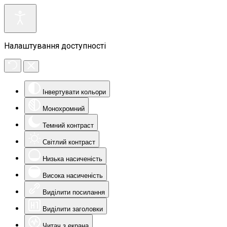
Налаштування доступності
Інвертувати кольори
Монохромний
Темний контраст
Світлий контраст
Низька насиченість
Висока насиченість
Виділити посилання
Виділити заголовки
Читач з екрана