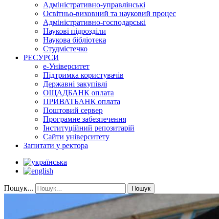
Адміністративно-управлінські
Освітньо-виховний та науковий процес
Адміністративно-господарські
Наукові підрозділи
Наукова бібліотека
Студмістечко
РЕСУРСИ
е-Університет
Підтримка користувачів
Державні закупівлі
ОЩАДБАНК оплата
ПРИВАТБАНК оплата
Поштовий сервер
Програмне забезпечення
Інституційний репозитарій
Сайти університету
Запитати у ректора
Пошук...
Пошук