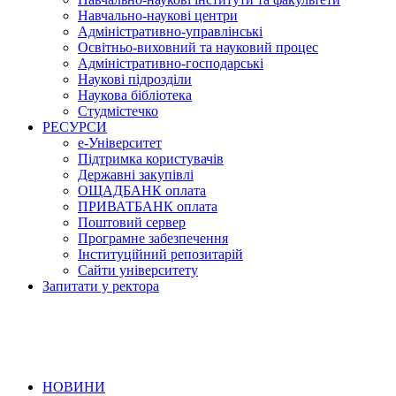
Навчально-наукові центри
Адміністративно-управлінські
Освітньо-виховний та науковий процес
Адміністративно-господарські
Наукові підрозділи
Наукова бібліотека
Студмістечко
РЕСУРСИ
е-Університет
Підтримка користувачів
Державні закупівлі
ОЩАДБАНК оплата
ПРИВАТБАНК оплата
Поштовий сервер
Програмне забезпечення
Інституційний репозитарій
Сайти університету
Запитати у ректора
НОВИНИ