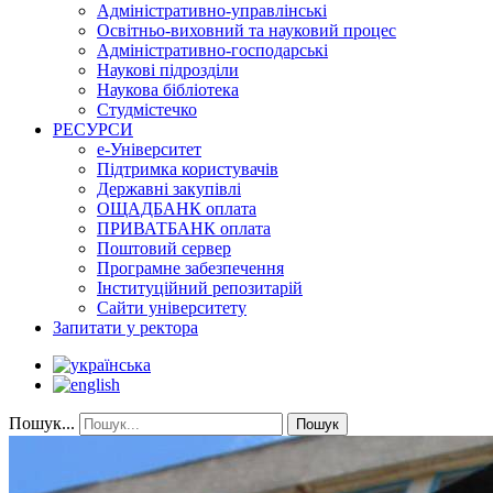
Адміністративно-управлінські
Освітньо-виховний та науковий процес
Адміністративно-господарські
Наукові підрозділи
Наукова бібліотека
Студмістечко
РЕСУРСИ
е-Університет
Підтримка користувачів
Державні закупівлі
ОЩАДБАНК оплата
ПРИВАТБАНК оплата
Поштовий сервер
Програмне забезпечення
Інституційний репозитарій
Сайти університету
Запитати у ректора
Пошук...
Пошук