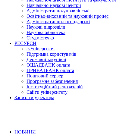
Навчально-наукові центри
Адміністративно-управлінські
Освітньо-виховний та науковий процес
Адміністративно-господарські
Наукові підрозділи
Наукова бібліотека
Студмістечко
РЕСУРСИ
е-Університет
Підтримка користувачів
Державні закупівлі
ОЩАДБАНК оплата
ПРИВАТБАНК оплата
Поштовий сервер
Програмне забезпечення
Інституційний репозитарій
Сайти університету
Запитати у ректора
НОВИНИ