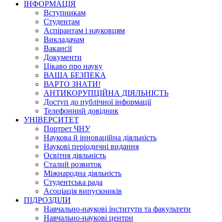
ІНФОРМАЦІЯ
Вступникам
Студентам
Аспірантам і науковцям
Викладачам
Вакансії
Документи
Цікаво про науку
ВАША БЕЗПЕКА
ВАРТО ЗНАТИ!
АНТИКОРУПЦІЙНА ДІЯЛЬНІСТЬ
Доступ до публічної інформації
Телефонний довідник
УНІВЕРСИТЕТ
Портрет ЧНУ
Наукова й інноваційна діяльність
Наукові періодичні видання
Освітня діяльність
Сталий розвиток
Міжнародна діяльність
Студентська рада
Асоціація випускників
ПІДРОЗДІЛИ
Навчально-наукові інститути та факультети
Навчально-наукові центри