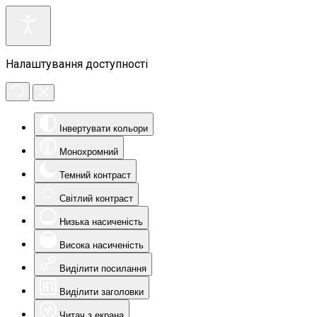
Налаштування доступності
Інвертувати кольори
Монохромний
Темний контраст
Світлий контраст
Низька насиченість
Висока насиченість
Виділити посилання
Виділити заголовки
Читач з екрана