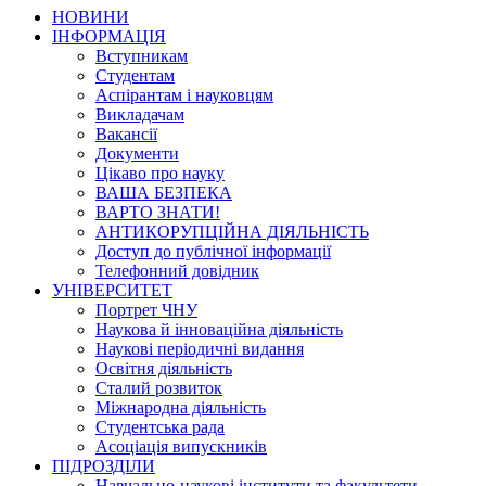
НОВИНИ
ІНФОРМАЦІЯ
Вступникам
Студентам
Аспірантам і науковцям
Викладачам
Вакансії
Документи
Цікаво про науку
ВАША БЕЗПЕКА
ВАРТО ЗНАТИ!
АНТИКОРУПЦІЙНА ДІЯЛЬНІСТЬ
Доступ до публічної інформації
Телефонний довідник
УНІВЕРСИТЕТ
Портрет ЧНУ
Наукова й інноваційна діяльність
Наукові періодичні видання
Освітня діяльність
Сталий розвиток
Міжнародна діяльність
Студентська рада
Асоціація випускників
ПІДРОЗДІЛИ
Навчально-наукові інститути та факультети