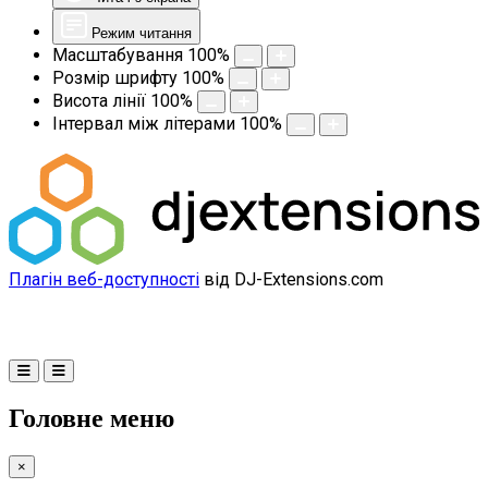
Режим читання
Масштабування
100
%
Розмір шрифту
100
%
Висота лінії
100
%
Інтервал між літерами
100
%
Плагін веб-доступності
від DJ-Extensions.com
Головне меню
×