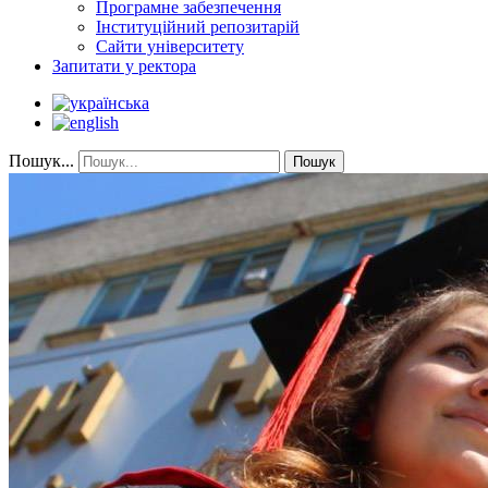
Програмне забезпечення
Інституційний репозитарій
Сайти університету
Запитати у ректора
Пошук...
Пошук