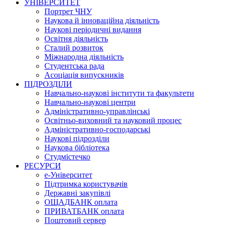
УНІВЕРСИТЕТ
Портрет ЧНУ
Наукова й інноваційна діяльність
Наукові періодичні видання
Освітня діяльність
Сталий розвиток
Міжнародна діяльність
Студентська рада
Асоціація випускників
ПІДРОЗДІЛИ
Навчально-наукові інститути та факультети
Навчально-наукові центри
Адміністративно-управлінські
Освітньо-виховний та науковий процес
Адміністративно-господарські
Наукові підрозділи
Наукова бібліотека
Студмістечко
РЕСУРСИ
е-Університет
Підтримка користувачів
Державні закупівлі
ОЩАДБАНК оплата
ПРИВАТБАНК оплата
Поштовий сервер