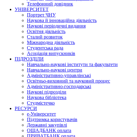
Телефонний довідник
УНІВЕРСИТЕТ
Портрет ЧНУ
Наукова й інноваційна діяльність
Наукові періодичні видання
Освітня діяльність
Сталий розвиток
Міжнародна діяльність
Студентська рада
Асоціація випускників
ПІДРОЗДІЛИ
Навчально-наукові інститути та факультети
Навчально-наукові центри
Адміністративно-управлінські
Освітньо-виховний та науковий процес
Адміністративно-господарські
Наукові підрозділи
Наукова бібліотека
Студмістечко
РЕСУРСИ
е-Університет
Підтримка користувачів
Державні закупівлі
ОЩАДБАНК оплата
ПРИВАТБАНК оплата