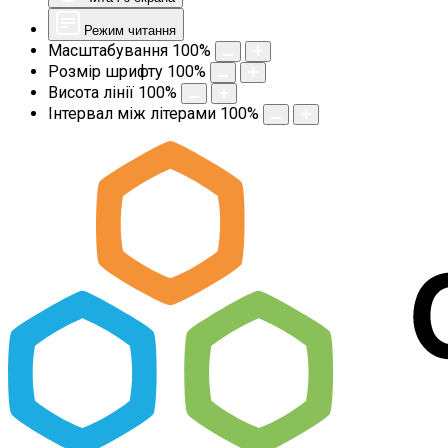
Режим читання
Масштабування
100
%
Розмір шрифту
100
%
Висота лінії
100
%
Інтервал між літерами
100
%