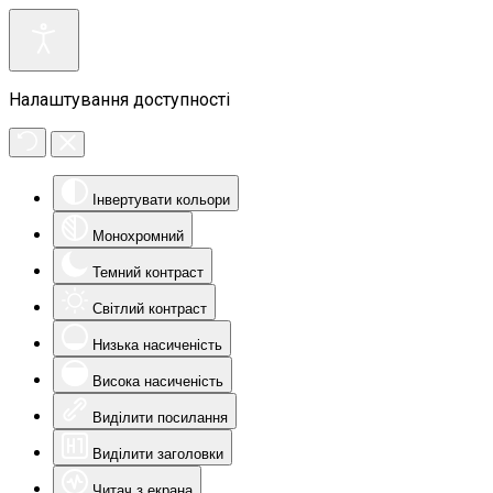
Налаштування доступності
Інвертувати кольори
Монохромний
Темний контраст
Світлий контраст
Низька насиченість
Висока насиченість
Виділити посилання
Виділити заголовки
Читач з екрана