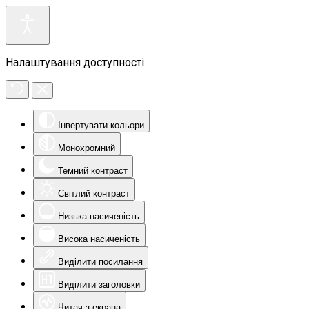
Налаштування доступності
Інвертувати кольори
Монохромний
Темний контраст
Світлий контраст
Низька насиченість
Висока насиченість
Виділити посилання
Виділити заголовки
Читач з екрана