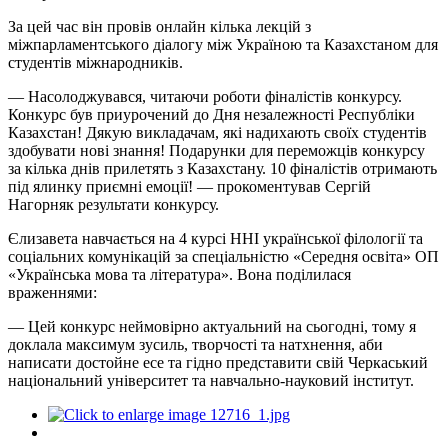
За цей час він провів онлайн кілька лекцій з
міжпарламентського діалогу між Україною та Казахстаном для
студентів міжнародників.
— Насолоджувався, читаючи роботи фіналістів конкурсу.
Конкурс був приурочений до Дня незалежності Республіки
Казахстан! Дякую викладачам, які надихають своїх студентів
здобувати нові знання! Подарунки для переможців конкурсу
за кілька днів прилетять з Казахстану. 10 фіналістів отримають
під ялинку приємні емоції! — прокоментував Сергій
Нагорняк результати конкурсу.
Єлизавета навчається на 4 курсі ННІ української філології та
соціальних комунікацій за спеціальністю «Середня освіта» ОП
«Українська мова та література». Вона поділилася
враженнями:
— Цей конкурс неймовірно актуальний на сьогодні, тому я
доклала максимум зусиль, творчості та натхнення, аби
написати достойне есе та гідно представити свій Черкаський
національний університет та навчально-науковий інститут.