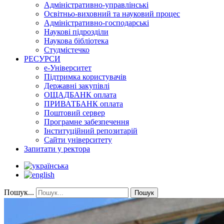
Адміністративно-управлінські
Освітньо-виховний та науковий процес
Адміністративно-господарські
Наукові підрозділи
Наукова бібліотека
Студмістечко
РЕСУРСИ
е-Університет
Підтримка користувачів
Державні закупівлі
ОЩАДБАНК оплата
ПРИВАТБАНК оплата
Поштовий сервер
Програмне забезпечення
Інституційний репозитарій
Сайти університету
Запитати у ректора
Пошук...
Пошук