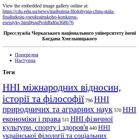
View the embedded image gallery online at:
https://cdu.edu.ua/news/maibutnia-filolohynia-chnu-stala-
finalistkoiu-vseukrainskoho-konkursu-
eseistyky.html#sigProIdbd0a368b76
Пресслужба Черкаського національного університету імені
Богдана Хмельницького
Попередня
Наступна
Теги
ННІ міжнародних відносин,
історії та філософії
ННІ
796
природничих та аграрних наук
ННІ
570
економіки і права
ННІ фізичної
511
культури, спорту і здоров'я
ННІ
440
української філології та соціальних