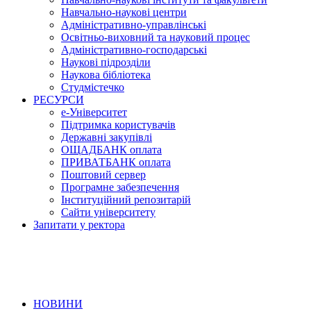
Навчально-наукові центри
Адміністративно-управлінські
Освітньо-виховний та науковий процес
Адміністративно-господарські
Наукові підрозділи
Наукова бібліотека
Студмістечко
РЕСУРСИ
е-Університет
Підтримка користувачів
Державні закупівлі
ОЩАДБАНК оплата
ПРИВАТБАНК оплата
Поштовий сервер
Програмне забезпечення
Інституційний репозитарій
Сайти університету
Запитати у ректора
НОВИНИ