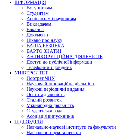
ІНФОРМАЦІЯ
Вступникам
Студентам
Аспірантам і науковцям
Викладачам
Вакансії
Документи
Цікаво про науку
ВАША БЕЗПЕКА
ВАРТО ЗНАТИ!
АНТИКОРУПЦІЙНА ДІЯЛЬНІСТЬ
Доступ до публічної інформації
Телефонний довідник
УНІВЕРСИТЕТ
Портрет ЧНУ
Наукова й інноваційна діяльність
Наукові періодичні видання
Освітня діяльність
Сталий розвиток
Міжнародна діяльність
Студентська рада
Асоціація випускників
ПІДРОЗДІЛИ
Навчально-наукові інститути та факультети
Навчально-наукові центри