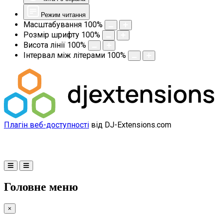
Режим читання
Масштабування
100
%
Розмір шрифту
100
%
Висота лінії
100
%
Інтервал між літерами
100
%
Плагін веб-доступності
від DJ-Extensions.com
Головне меню
×