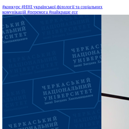
#конкурс
#ННІ української філології та соціальних
комунікацій
#перемога
#найкраще есе