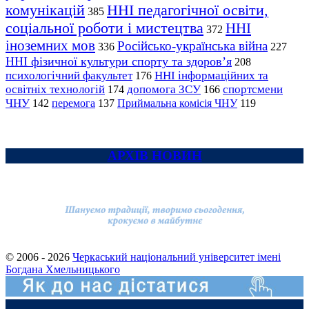
комунікацій
ННІ педагогічної освіти,
385
соціальної роботи і мистецтва
ННІ
372
іноземних мов
Російсько-українська війна
336
227
ННІ фізичної культури спорту та здоров’я
208
психологічний факультет
ННІ інформаційних та
176
освітніх технологій
допомога ЗСУ
спортсмени
174
166
ЧНУ
перемога
142
137
Приймальна комісія ЧНУ
119
АРХІВ НОВИН
© 2006 - 2026
Черкаський національний університет імені
Богдана Хмельницького