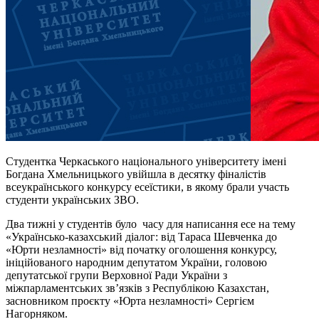
Студентка Черкаського національного університету імені
Богдана Хмельницького увійшла в десятку фіналістів
всеукраїнського конкурсу есеїстики, в якому брали участь
студенти українських ЗВО.
Два тижні у студентів було часу для написання есе на тему
«Українсько-казахський діалог: від Тараса Шевченка до
«Юрти незламності» від початку оголошення конкурсу,
ініційованого народним депутатом України, головою
депутатської групи Верховної Ради України з
міжпарламентських зв’язків з Республікою Казахстан,
засновником проєкту «Юрта незламності» Сергієм
Нагорняком.