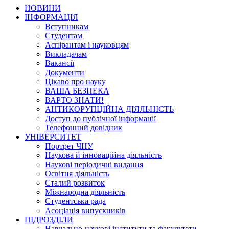
НОВИНИ
ІНФОРМАЦІЯ
Вступникам
Студентам
Аспірантам і науковцям
Викладачам
Вакансії
Документи
Цікаво про науку
ВАША БЕЗПЕКА
ВАРТО ЗНАТИ!
АНТИКОРУПЦІЙНА ДІЯЛЬНІСТЬ
Доступ до публічної інформації
Телефонний довідник
УНІВЕРСИТЕТ
Портрет ЧНУ
Наукова й інноваційна діяльність
Наукові періодичні видання
Освітня діяльність
Сталий розвиток
Міжнародна діяльність
Студентська рада
Асоціація випускників
ПІДРОЗДІЛИ
Навчально-наукові інститути та факультети