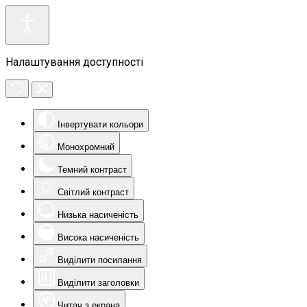
Налаштування доступності
Інвертувати кольори
Монохромний
Темний контраст
Світлий контраст
Низька насиченість
Висока насиченість
Виділити посилання
Виділити заголовки
Читач з екрана