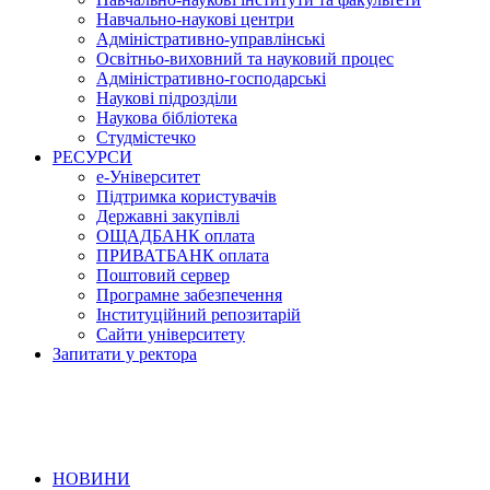
Навчально-наукові центри
Адміністративно-управлінські
Освітньо-виховний та науковий процес
Адміністративно-господарські
Наукові підрозділи
Наукова бібліотека
Студмістечко
РЕСУРСИ
е-Університет
Підтримка користувачів
Державні закупівлі
ОЩАДБАНК оплата
ПРИВАТБАНК оплата
Поштовий сервер
Програмне забезпечення
Інституційний репозитарій
Сайти університету
Запитати у ректора
НОВИНИ