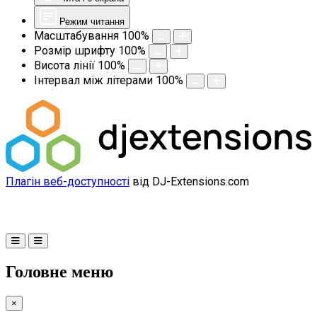
Режим читання
Масштабування
100
%
Розмір шрифту
100
%
Висота лінії
100
%
Інтервал між літерами
100
%
Плагін веб-доступності
від DJ-Extensions.com
Головне меню
×