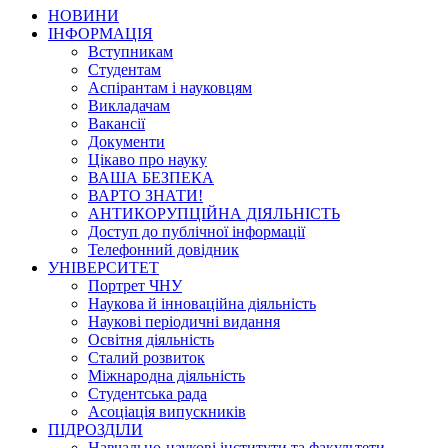
НОВИНИ
ІНФОРМАЦІЯ
Вступникам
Студентам
Аспірантам і науковцям
Викладачам
Вакансії
Документи
Цікаво про науку
ВАША БЕЗПЕКА
ВАРТО ЗНАТИ!
АНТИКОРУПЦІЙНА ДІЯЛЬНІСТЬ
Доступ до публічної інформації
Телефонний довідник
УНІВЕРСИТЕТ
Портрет ЧНУ
Наукова й інноваційна діяльність
Наукові періодичні видання
Освітня діяльність
Сталий розвиток
Міжнародна діяльність
Студентська рада
Асоціація випускників
ПІДРОЗДІЛИ
Навчально-наукові інститути та факультети