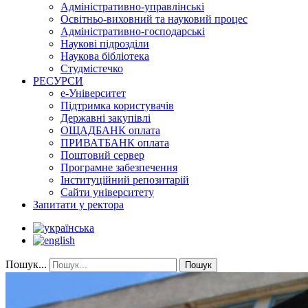
Адміністративно-управлінські
Освітньо-виховний та науковий процес
Адміністративно-господарські
Наукові підрозділи
Наукова бібліотека
Студмістечко
РЕСУРСИ
е-Університет
Підтримка користувачів
Державні закупівлі
ОЩАДБАНК оплата
ПРИВАТБАНК оплата
Поштовий сервер
Програмне забезпечення
Інституційний репозитарій
Сайти університету
Запитати у ректора
Пошук...
Пошук