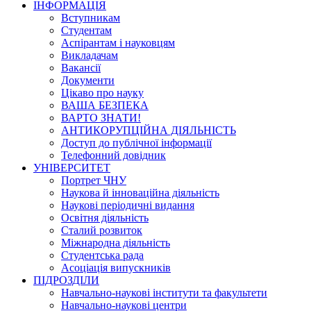
ІНФОРМАЦІЯ
Вступникам
Студентам
Аспірантам і науковцям
Викладачам
Вакансії
Документи
Цікаво про науку
ВАША БЕЗПЕКА
ВАРТО ЗНАТИ!
АНТИКОРУПЦІЙНА ДІЯЛЬНІСТЬ
Доступ до публічної інформації
Телефонний довідник
УНІВЕРСИТЕТ
Портрет ЧНУ
Наукова й інноваційна діяльність
Наукові періодичні видання
Освітня діяльність
Сталий розвиток
Міжнародна діяльність
Студентська рада
Асоціація випускників
ПІДРОЗДІЛИ
Навчально-наукові інститути та факультети
Навчально-наукові центри