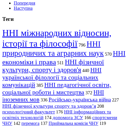
Попередня
Наступна
Теги
ННІ міжнародних відносин,
історії та філософії
ННІ
796
природничих та аграрних наук
ННІ
570
економіки і права
ННІ фізичної
511
культури, спорту і здоров'я
ННІ
440
української філології та соціальних
комунікацій
ННІ педагогічної освіти,
385
соціальної роботи і мистецтва
ННІ
372
іноземних мов
Російсько-українська війна
336
227
ННІ фізичної культури спорту та здоров’я
208
психологічний факультет
ННІ інформаційних та
176
освітніх технологій
допомога ЗСУ
спортсмени
174
166
ЧНУ
перемога
142
137
Приймальна комісія ЧНУ
119