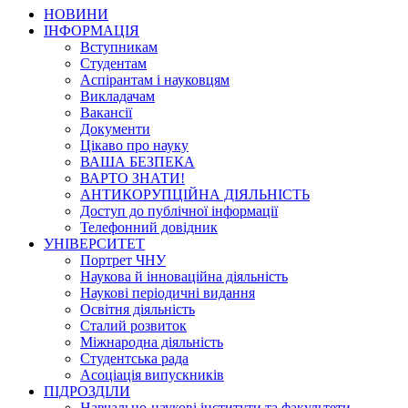
НОВИНИ
ІНФОРМАЦІЯ
Вступникам
Студентам
Аспірантам і науковцям
Викладачам
Вакансії
Документи
Цікаво про науку
ВАША БЕЗПЕКА
ВАРТО ЗНАТИ!
АНТИКОРУПЦІЙНА ДІЯЛЬНІСТЬ
Доступ до публічної інформації
Телефонний довідник
УНІВЕРСИТЕТ
Портрет ЧНУ
Наукова й інноваційна діяльність
Наукові періодичні видання
Освітня діяльність
Сталий розвиток
Міжнародна діяльність
Студентська рада
Асоціація випускників
ПІДРОЗДІЛИ
Навчально-наукові інститути та факультети