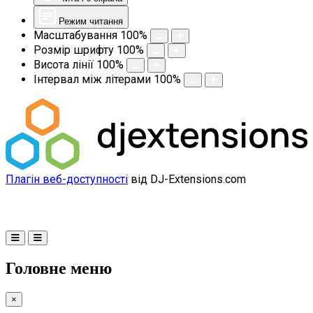
Режим читання
Масштабування
100
%
Розмір шрифту
100
%
Висота лінії
100
%
Інтервал між літерами
100
%
Плагін веб-доступності
від DJ-Extensions.com
Головне меню
×