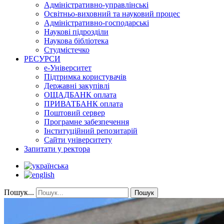
Адміністративно-управлінські
Освітньо-виховний та науковий процес
Адміністративно-господарські
Наукові підрозділи
Наукова бібліотека
Студмістечко
РЕСУРСИ
е-Університет
Підтримка користувачів
Державні закупівлі
ОЩАДБАНК оплата
ПРИВАТБАНК оплата
Поштовий сервер
Програмне забезпечення
Інституційний репозитарій
Сайти університету
Запитати у ректора
Пошук...
Пошук