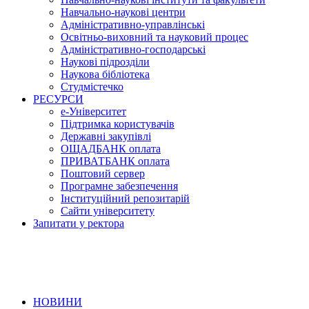
Навчально-наукові центри
Адміністративно-управлінські
Освітньо-виховний та науковий процес
Адміністративно-господарські
Наукові підрозділи
Наукова бібліотека
Студмістечко
РЕСУРСИ
е-Університет
Підтримка користувачів
Державні закупівлі
ОЩАДБАНК оплата
ПРИВАТБАНК оплата
Поштовий сервер
Програмне забезпечення
Інституційний репозитарій
Сайти університету
Запитати у ректора
НОВИНИ