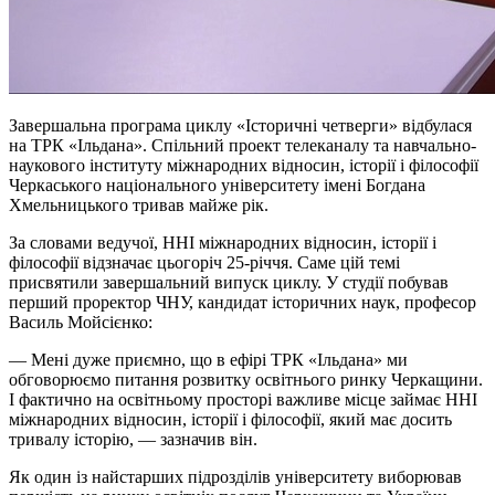
Завершальна програма циклу «Історичні четверги» відбулася
на ТРК «Ільдана». Спільний проект телеканалу та навчально-
наукового інституту міжнародних відносин, історії і філософії
Черкаського національного університету імені Богдана
Хмельницького тривав майже рік.
За словами ведучої, ННІ міжнародних відносин, історії і
філософії відзначає цьогоріч 25-річчя. Саме цій темі
присвятили завершальний випуск циклу. У студії побував
перший проректор ЧНУ, кандидат історичних наук, професор
Василь Мойсієнко:
— Мені дуже приємно, що в ефірі ТРК «Ільдана» ми
обговорюємо питання розвитку освітнього ринку Черкащини.
І фактично на освітньому просторі важливе місце займає ННІ
міжнародних відносин, історії і філософії, який має досить
тривалу історію, — зазначив він.
Як один із найстарших підрозділів університету виборював