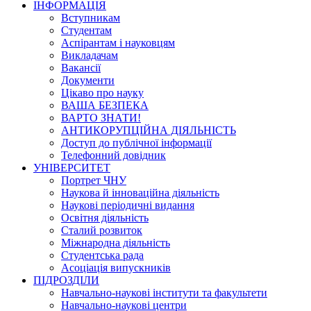
ІНФОРМАЦІЯ
Вступникам
Студентам
Аспірантам і науковцям
Викладачам
Вакансії
Документи
Цікаво про науку
ВАША БЕЗПЕКА
ВАРТО ЗНАТИ!
АНТИКОРУПЦІЙНА ДІЯЛЬНІСТЬ
Доступ до публічної інформації
Телефонний довідник
УНІВЕРСИТЕТ
Портрет ЧНУ
Наукова й інноваційна діяльність
Наукові періодичні видання
Освітня діяльність
Сталий розвиток
Міжнародна діяльність
Студентська рада
Асоціація випускників
ПІДРОЗДІЛИ
Навчально-наукові інститути та факультети
Навчально-наукові центри