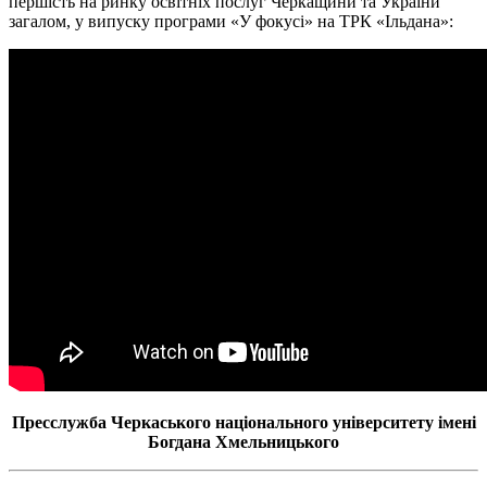
першість на ринку освітніх послуг Черкащини та України
загалом, у випуску програми «У фокусі» на ТРК «Ільдана»:
Пресслужба Черкаського національного університету імені
Богдана Хмельницького