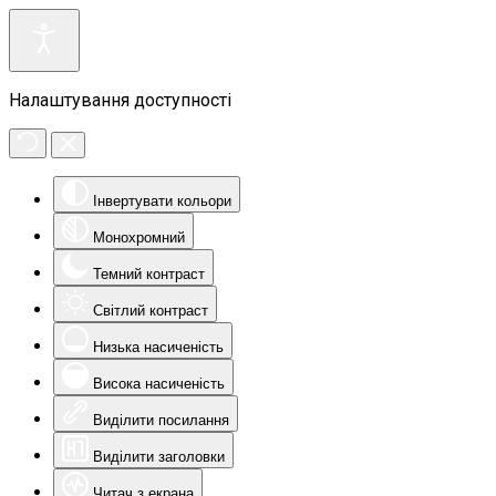
Налаштування доступності
Інвертувати кольори
Монохромний
Темний контраст
Світлий контраст
Низька насиченість
Висока насиченість
Виділити посилання
Виділити заголовки
Читач з екрана