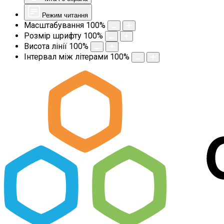
Режим читання
Масштабування
100
%
Розмір шрифту
100
%
Висота лінії
100
%
Інтервал між літерами
100
%