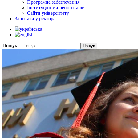
Програмне забезпечення
Інституційний репозитарій
Сайти університету
Запитати у ректора
Пошук...
Пошук