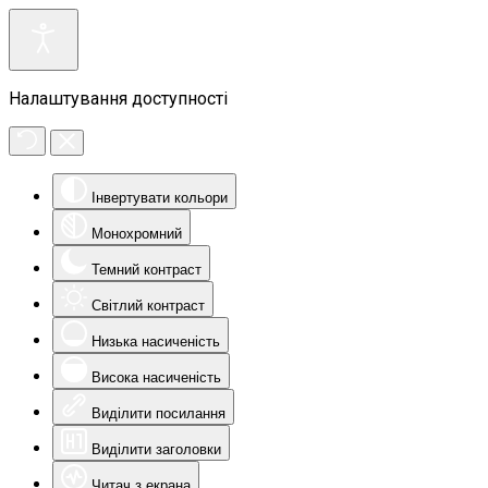
Налаштування доступності
Інвертувати кольори
Монохромний
Темний контраст
Світлий контраст
Низька насиченість
Висока насиченість
Виділити посилання
Виділити заголовки
Читач з екрана