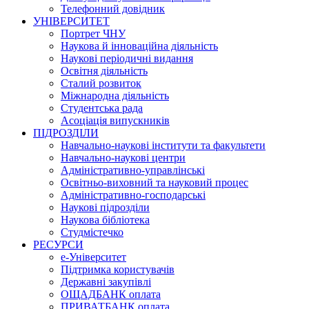
Телефонний довідник
УНІВЕРСИТЕТ
Портрет ЧНУ
Наукова й інноваційна діяльність
Наукові періодичні видання
Освітня діяльність
Сталий розвиток
Міжнародна діяльність
Студентська рада
Асоціація випускників
ПІДРОЗДІЛИ
Навчально-наукові інститути та факультети
Навчально-наукові центри
Адміністративно-управлінські
Освітньо-виховний та науковий процес
Адміністративно-господарські
Наукові підрозділи
Наукова бібліотека
Студмістечко
РЕСУРСИ
е-Університет
Підтримка користувачів
Державні закупівлі
ОЩАДБАНК оплата
ПРИВАТБАНК оплата