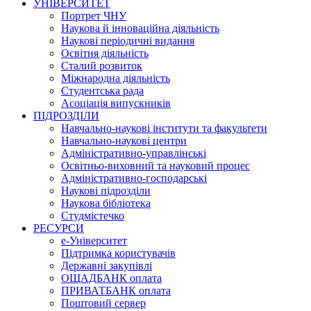
УНІВЕРСИТЕТ
Портрет ЧНУ
Наукова й інноваційна діяльність
Наукові періодичні видання
Освітня діяльність
Сталий розвиток
Міжнародна діяльність
Студентська рада
Асоціація випускників
ПІДРОЗДІЛИ
Навчально-наукові інститути та факультети
Навчально-наукові центри
Адміністративно-управлінські
Освітньо-виховний та науковий процес
Адміністративно-господарські
Наукові підрозділи
Наукова бібліотека
Студмістечко
РЕСУРСИ
е-Університет
Підтримка користувачів
Державні закупівлі
ОЩАДБАНК оплата
ПРИВАТБАНК оплата
Поштовий сервер