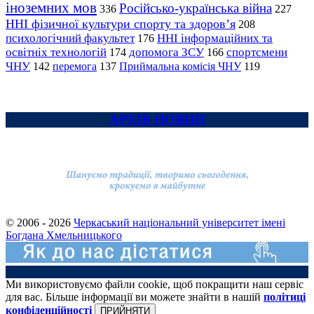
іноземних мов
Російсько-українська війна
336
227
ННІ фізичної культури спорту та здоров’я
208
психологічний факультет
ННІ інформаційних та
176
освітніх технологій
допомога ЗСУ
спортсмени
174
166
ЧНУ
перемога
142
137
Приймальна комісія ЧНУ
119
АРХІВ НОВИН
© 2006 - 2026
Черкаський національний університет імені
Богдана Хмельницького
Ми використовуємо файли cookie, щоб покращити наш сервіс
для вас. Більше інформації ви можете знайти в нашій
політиці
конфіденційності
ПРИЙНЯТИ