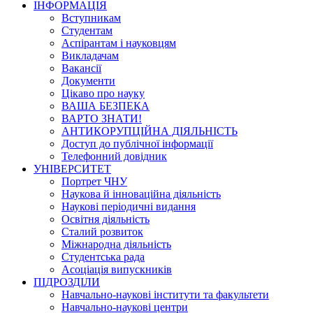
ІНФОРМАЦІЯ
Вступникам
Студентам
Аспірантам і науковцям
Викладачам
Вакансії
Документи
Цікаво про науку
ВАША БЕЗПЕКА
ВАРТО ЗНАТИ!
АНТИКОРУПЦІЙНА ДІЯЛЬНІСТЬ
Доступ до публічної інформації
Телефонний довідник
УНІВЕРСИТЕТ
Портрет ЧНУ
Наукова й інноваційна діяльність
Наукові періодичні видання
Освітня діяльність
Сталий розвиток
Міжнародна діяльність
Студентська рада
Асоціація випускників
ПІДРОЗДІЛИ
Навчально-наукові інститути та факультети
Навчально-наукові центри