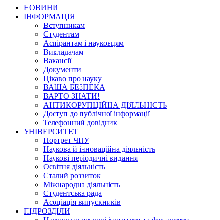
НОВИНИ
ІНФОРМАЦІЯ
Вступникам
Студентам
Аспірантам і науковцям
Викладачам
Вакансії
Документи
Цікаво про науку
ВАША БЕЗПЕКА
ВАРТО ЗНАТИ!
АНТИКОРУПЦІЙНА ДІЯЛЬНІСТЬ
Доступ до публічної інформації
Телефонний довідник
УНІВЕРСИТЕТ
Портрет ЧНУ
Наукова й інноваційна діяльність
Наукові періодичні видання
Освітня діяльність
Сталий розвиток
Міжнародна діяльність
Студентська рада
Асоціація випускників
ПІДРОЗДІЛИ
Навчально-наукові інститути та факультети