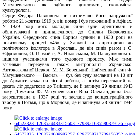
Матушевського як здібного дипломата, економіста,
культуролога.
Серце Федора Павловича не витримало його напруженої
роботи: 21 жовтня 1919 р. він помер і був похований в Афінах.
У 1929 році його молодші сини були арештовані й
обвинувачені в приналежності до Спілки Визволення
України. Середнього сина Бориса судили в 1930 році на
показовому процесі «45» у Харкові та запроторили до
політичного ізолятора в Ярославі, де він сидів разом з С.
Єфремовим, О. Гермайзе, А. Ніковським, М. Павлушковим та
іншими учасниками того судового процесу. Між тими
в’язнями перебував також митрополит Української
Автокефальної Церкви М. М. Борецький. Найменший син Ф.
Матушевського — Василь — був без суду засланий на 10 літ
до Архангельська на лісові роботи, а потім пересланий на
десять літ додатково до Тайшету, де й загинув 29 липня 1943
року. Дружина Ф. Матушевського Віра Олександрівна була
заарештована в 1937 році та заслана до концентраційного
табору в Потьмі, що в Мордовії, де й загинула 28 квітня 1944
року.