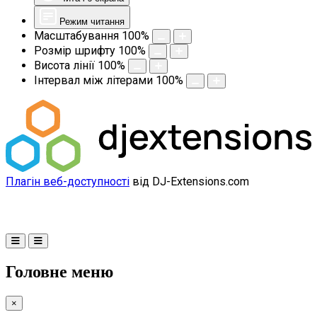
Режим читання
Масштабування
100
%
Розмір шрифту
100
%
Висота лінії
100
%
Інтервал між літерами
100
%
Плагін веб-доступності
від DJ-Extensions.com
Головне меню
×