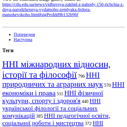
https://cdu.edu.ua/news/vidbuvsya-zakhid-z-nahody-150-richchia-z-
dnya-narodzhennya-vydatnoho-zemlyaka-fedora-
matushevskoho.html#sigProIdd9b132b96f
Попередня
Наступна
Теги
ННІ міжнародних відносин,
історії та філософії
ННІ
796
природничих та аграрних наук
ННІ
570
економіки і права
ННІ фізичної
511
культури, спорту і здоров'я
ННІ
440
української філології та соціальних
комунікацій
ННІ педагогічної освіти,
385
соціальної роботи і мистецтва
ННІ
372