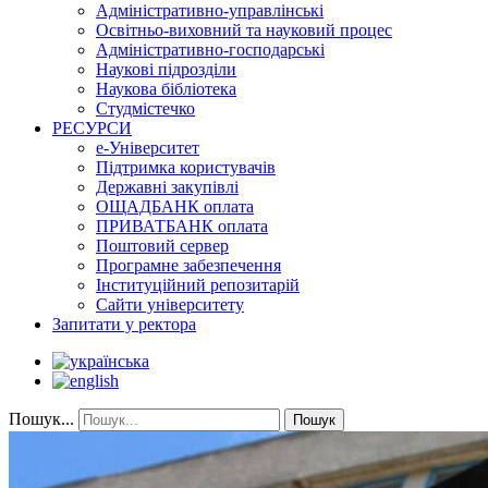
Адміністративно-управлінські
Освітньо-виховний та науковий процес
Адміністративно-господарські
Наукові підрозділи
Наукова бібліотека
Студмістечко
РЕСУРСИ
е-Університет
Підтримка користувачів
Державні закупівлі
ОЩАДБАНК оплата
ПРИВАТБАНК оплата
Поштовий сервер
Програмне забезпечення
Інституційний репозитарій
Сайти університету
Запитати у ректора
Пошук...
Пошук