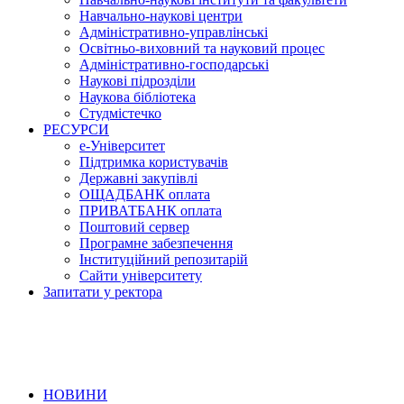
Навчально-наукові центри
Адміністративно-управлінські
Освітньо-виховний та науковий процес
Адміністративно-господарські
Наукові підрозділи
Наукова бібліотека
Студмістечко
РЕСУРСИ
е-Університет
Підтримка користувачів
Державні закупівлі
ОЩАДБАНК оплата
ПРИВАТБАНК оплата
Поштовий сервер
Програмне забезпечення
Інституційний репозитарій
Сайти університету
Запитати у ректора
НОВИНИ