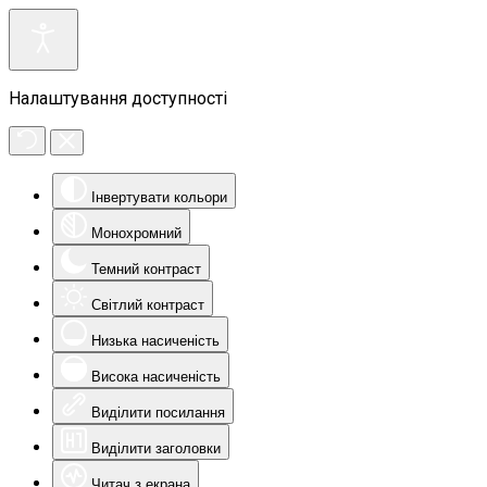
Налаштування доступності
Інвертувати кольори
Монохромний
Темний контраст
Світлий контраст
Низька насиченість
Висока насиченість
Виділити посилання
Виділити заголовки
Читач з екрана