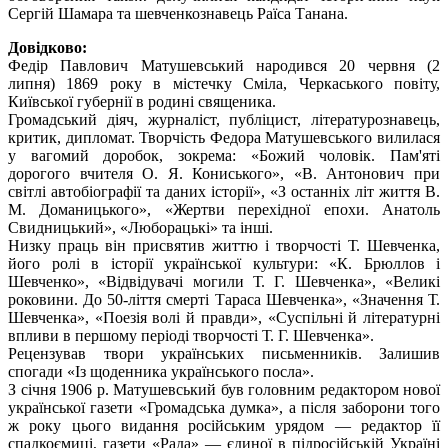
Сергій Шамара та шевченкознавець Раїса Танана.
Довідково:
Федір Павлович Матушевський народився 20 червня (2
липня) 1869 року в містечку Сміла, Черкаського повіту,
Київської губернії в родині священика.
Громадський діяч, журналіст, публіцист, літературознавець,
критик, дипломат. Творчість Федора Матушевського вилилася
у вагомий доробок, зокрема: «Божий чоловік. Пам'яті
дорогого вчителя О. Я. Кониського», «В. Антонович при
світлі автобіографії та даних історії», «З останніх літ життя В.
М. Доманицького», «Жертви перехідної епохи. Анатоль
Свидницький
»
, «Люборацькі» та інші.
Низку праць він присвятив життю і творчості Т. Шевченка,
його ролі в історії української культури: «К. Брюллов і
Шевченко», «Відвідувачі могили Т. Г. Шевченка», «Великі
роковини. До 50-ліття смерті Тараса Шевченка», «Значення Т.
Шевченка», «Поезія волі й правди», «Суспільні й літературні
впливи в першому періоді творчості Т. Г. Шевченка».
Рецензував твори українських письменників. Залишив
спогади «Із щоденника українського посла».
З січня 1906 р. Матушевський був головним редактором нової
української газети «Громадська думка», а після заборони того
ж року цього видання російським урядом — редактор її
спадкоємиці, газети «Рада» — єдиної в підросійській Україні