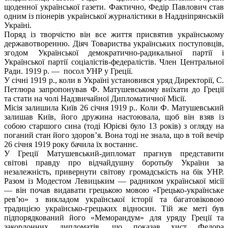
щоденної української газети. Фактично, Федір Павлович став
одним із піонерів української журналістики в Наддніпрянській
Україні.
Поряд із творчістю він все життя присвятив українському
державотворенню. Діяч Товариства українських поступовців,
згодом Української демократично-радикальної партії і
Української партії соціалістів-федералістів. Член Центральної
Ради. 1919 р. — посол УНР у Греції.
У січні 1919 p., коли в Україні установився уряд Директорії, С.
Петлюра запропонував Ф. Матушевському виїхати до Греції
та стати на чолі Надзвичайної Дипломатичної Місії.
Місія залишила Київ 26 січня 1919 р.. Коли Ф. Матушевський
залишав Київ, його дружина настоювала, щоб він взяв із
собою старшого сина (тоді Юрієві було 13 років) з огляду на
поганий стан його здоров’я. Вона тоді не знала, що в той вечір
26 січня 1919 року бачила їх востаннє.
У Греції Матушевський-дипломат прагнув представити
світові правду про відчайдушну боротьбу України за
незалежність, привернути світову громадськість на бік УНР.
Разом із Модестом Левицьким — радником української місії
— він почав видавати грецькою мовою «Грецько-українське
рев’ю» з викладом української історії та багатовіковою
традицією українсько-грецьких відносин. Тій же меті був
підпорядкований його «Меморандум» для уряду Греції та
закордонних дипломатів, що показав хист Федора