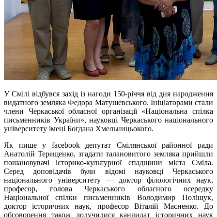
У Смілі відбувся захід із нагоди 150-річчя від дня народження
видатного земляка Федора Матушевського. Ініціаторами стали
члени Черкаської обласної організації «Національна спілка
письменників України», науковці
Черкаського національного
університету імені Богдана Хмельницьокого
.
Як пише у facebook депутат Смілянської районної ради
Анатолій Терещенко, згадати талановитого земляка прийшли
пошановувачі історико-культурної спадщини міста Сміла.
Серед доповідачів були відомі науковці Черкаського
національного університету — доктор філологічних наук,
професор, голова Черкаського обласного осередку
Національної спілки письменників Володимир Поліщук,
доктор історичних наук, професор Віталій Масненко. До
обговорення також долучилися кандидат історичних наук