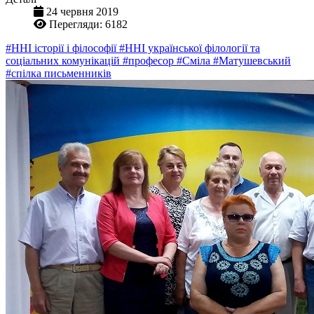
24 червня 2019
Перегляди: 6182
#ННІ історії і філософії
#ННІ української філології та
соціальних комунікацій
#професор
#Сміла
#Матушевський
#спілка письменників