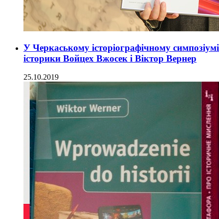
У Черкаському історіографічному симпозіумі 
історики Войцех Вжосек і Віктор Вернер
25.10.2019