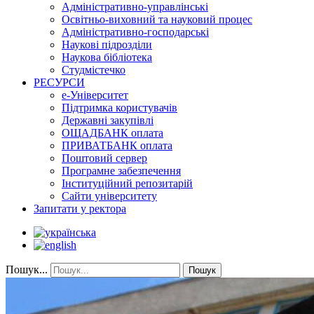
Адміністративно-управлінські
Освітньо-виховний та науковий процес
Адміністративно-господарські
Наукові підрозділи
Наукова бібліотека
Студмістечко
РЕСУРСИ
е-Університет
Підтримка користувачів
Державні закупівлі
ОЩАДБАНК оплата
ПРИВАТБАНК оплата
Поштовий сервер
Програмне забезпечення
Інституційний репозитарій
Сайти університету
Запитати у ректора
Пошук...
Пошук