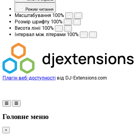
Режим читання
Масштабування
100
%
Розмір шрифту
100
%
Висота лінії
100
%
Інтервал між літерами
100
%
Плагін веб-доступності
від DJ-Extensions.com
Головне меню
×