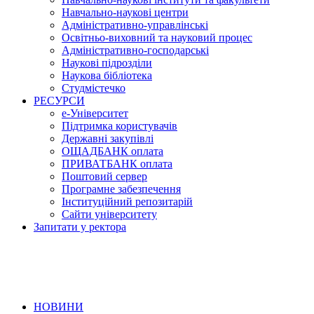
Навчально-наукові центри
Адміністративно-управлінські
Освітньо-виховний та науковий процес
Адміністративно-господарські
Наукові підрозділи
Наукова бібліотека
Студмістечко
РЕСУРСИ
е-Університет
Підтримка користувачів
Державні закупівлі
ОЩАДБАНК оплата
ПРИВАТБАНК оплата
Поштовий сервер
Програмне забезпечення
Інституційний репозитарій
Сайти університету
Запитати у ректора
НОВИНИ