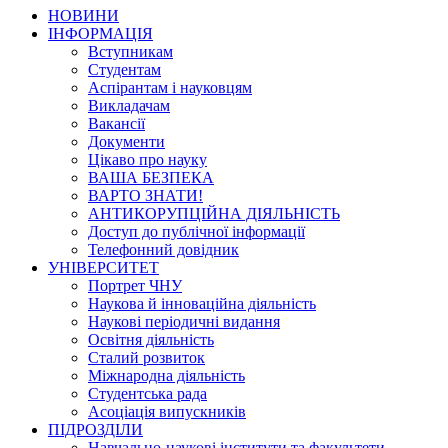
НОВИНИ
ІНФОРМАЦІЯ
Вступникам
Студентам
Аспірантам і науковцям
Викладачам
Вакансії
Документи
Цікаво про науку
ВАША БЕЗПЕКА
ВАРТО ЗНАТИ!
АНТИКОРУПЦІЙНА ДІЯЛЬНІСТЬ
Доступ до публічної інформації
Телефонний довідник
УНІВЕРСИТЕТ
Портрет ЧНУ
Наукова й інноваційна діяльність
Наукові періодичні видання
Освітня діяльність
Сталий розвиток
Міжнародна діяльність
Студентська рада
Асоціація випускників
ПІДРОЗДІЛИ
Навчально-наукові інститути та факультети