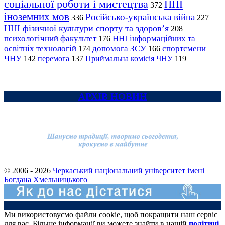
соціальної роботи і мистецтва
ННІ
372
іноземних мов
Російсько-українська війна
336
227
ННІ фізичної культури спорту та здоров’я
208
психологічний факультет
ННІ інформаційних та
176
освітніх технологій
допомога ЗСУ
спортсмени
174
166
ЧНУ
перемога
142
137
Приймальна комісія ЧНУ
119
АРХІВ НОВИН
© 2006 - 2026
Черкаський національний університет імені
Богдана Хмельницького
Ми використовуємо файли cookie, щоб покращити наш сервіс
для вас. Більше інформації ви можете знайти в нашій
політиці