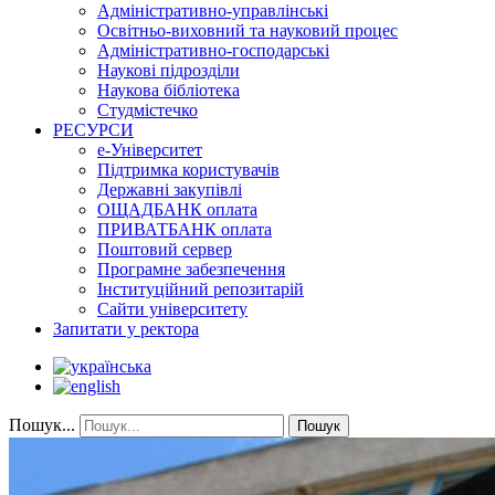
Адміністративно-управлінські
Освітньо-виховний та науковий процес
Адміністративно-господарські
Наукові підрозділи
Наукова бібліотека
Студмістечко
РЕСУРСИ
е-Університет
Підтримка користувачів
Державні закупівлі
ОЩАДБАНК оплата
ПРИВАТБАНК оплата
Поштовий сервер
Програмне забезпечення
Інституційний репозитарій
Сайти університету
Запитати у ректора
Пошук...
Пошук