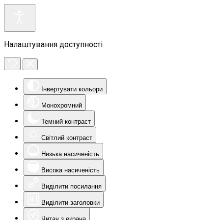
Налаштування доступності
Інвертувати кольори
Монохромний
Темний контраст
Світлий контраст
Низька насиченість
Висока насиченість
Виділити посилання
Виділити заголовки
Читач з екрана