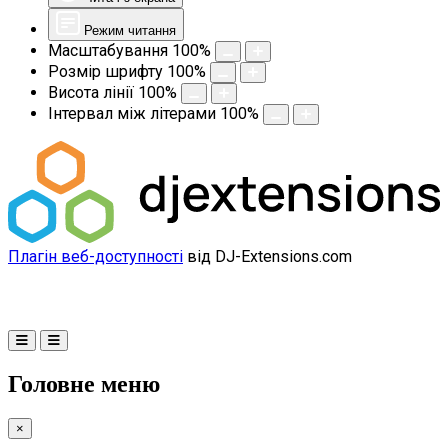
Режим читання
Масштабування
100
%
Розмір шрифту
100
%
Висота лінії
100
%
Інтервал між літерами
100
%
Плагін веб-доступності
від DJ-Extensions.com
Головне меню
×