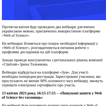
Протягом квітня буде проведено два вебінари для вчених
українською мовою, присвячених використанню платформи
«Web of Science».
На вебінарах йтиметься про пошук необхідної інформації у
«Web of Science», розглядатимуться питання роботи з
профілями дослідників на цій платформі.
Заходи проведе консультантка з регіональних рішень компанії
«Clarivate» Ірина Тихонкова.
Вебінари відбудуться на платформі «Зум». Для участі
необхідна попередня реєстрація. Зареєстровані учасники, які
прослухають не менше 90% основного часу вебінару, зможуть
отримати електронні сертифікати про участь.
13 квітня 2023 року, 16:15-17:15 – «Пошукові запити у Web
of Science без таємниць»
На вебінарі буде розглянуто чотири типи пошуків у Web of