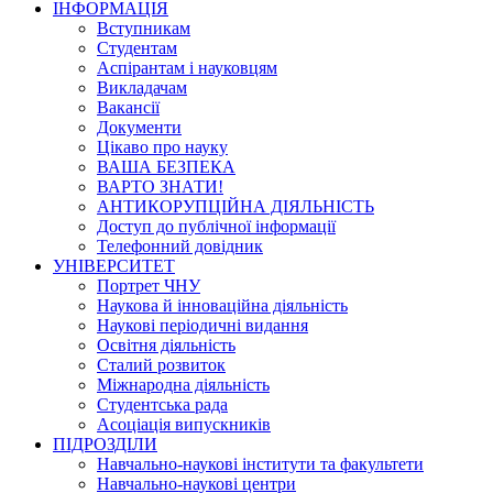
ІНФОРМАЦІЯ
Вступникам
Студентам
Аспірантам і науковцям
Викладачам
Вакансії
Документи
Цікаво про науку
ВАША БЕЗПЕКА
ВАРТО ЗНАТИ!
АНТИКОРУПЦІЙНА ДІЯЛЬНІСТЬ
Доступ до публічної інформації
Телефонний довідник
УНІВЕРСИТЕТ
Портрет ЧНУ
Наукова й інноваційна діяльність
Наукові періодичні видання
Освітня діяльність
Сталий розвиток
Міжнародна діяльність
Студентська рада
Асоціація випускників
ПІДРОЗДІЛИ
Навчально-наукові інститути та факультети
Навчально-наукові центри