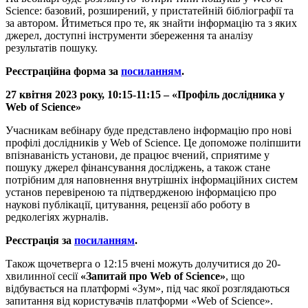
Science: базовий, розширений, у пристатейній бібліографії та
за автором. Йтиметься про те, як знайти інформацію та з яких
джерел, доступні інструменти збереження та аналізу
результатів пошуку.
Реєстраційна форма за
посиланням
.
27 квітня 2023 року, 10:15-11:15 –
«Профіль дослідника у
Web of Science»
Учасникам вебінару буде представлено інформацію про нові
профілі дослідників у Web of Science. Це допоможе поліпшити
впізнаваність установи, де працює вчений, сприятиме у
пошуку джерел фінансування досліджень, а також стане
потрібним для наповнення внутрішніх інформаційних систем
установ перевіреною та підтвердженою інформацією про
наукові публікації, цитування, рецензії або роботу в
редколегіях журналів.
Реєстрація за
посиланням
.
Також щочетверга о 12:15 вчені можуть долучитися до 20-
хвилинної сесії
«
Запитай про Web of Science»
, що
відбувається на платформі «Зум», під час якої розглядаються
запитання від користувачів платформи «Web of Science».