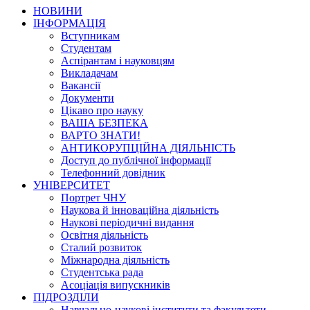
НОВИНИ
ІНФОРМАЦІЯ
Вступникам
Студентам
Аспірантам і науковцям
Викладачам
Вакансії
Документи
Цікаво про науку
ВАША БЕЗПЕКА
ВАРТО ЗНАТИ!
АНТИКОРУПЦІЙНА ДІЯЛЬНІСТЬ
Доступ до публічної інформації
Телефонний довідник
УНІВЕРСИТЕТ
Портрет ЧНУ
Наукова й інноваційна діяльність
Наукові періодичні видання
Освітня діяльність
Сталий розвиток
Міжнародна діяльність
Студентська рада
Асоціація випускників
ПІДРОЗДІЛИ
Навчально-наукові інститути та факультети