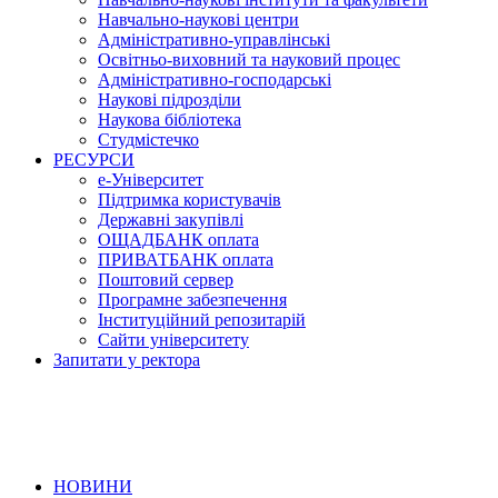
Навчально-наукові центри
Адміністративно-управлінські
Освітньо-виховний та науковий процес
Адміністративно-господарські
Наукові підрозділи
Наукова бібліотека
Студмістечко
РЕСУРСИ
е-Університет
Підтримка користувачів
Державні закупівлі
ОЩАДБАНК оплата
ПРИВАТБАНК оплата
Поштовий сервер
Програмне забезпечення
Інституційний репозитарій
Сайти університету
Запитати у ректора
НОВИНИ