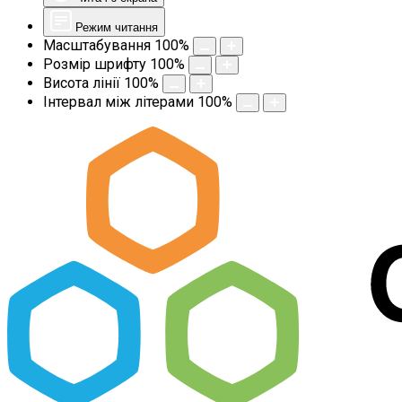
Режим читання
Масштабування
100
%
Розмір шрифту
100
%
Висота лінії
100
%
Інтервал між літерами
100
%