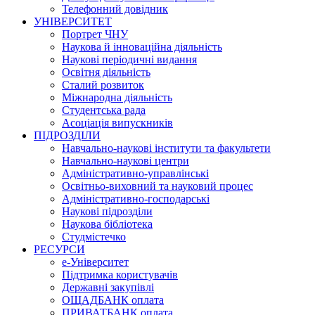
Телефонний довідник
УНІВЕРСИТЕТ
Портрет ЧНУ
Наукова й інноваційна діяльність
Наукові періодичні видання
Освітня діяльність
Сталий розвиток
Міжнародна діяльність
Студентська рада
Асоціація випускників
ПІДРОЗДІЛИ
Навчально-наукові інститути та факультети
Навчально-наукові центри
Адміністративно-управлінські
Освітньо-виховний та науковий процес
Адміністративно-господарські
Наукові підрозділи
Наукова бібліотека
Студмістечко
РЕСУРСИ
е-Університет
Підтримка користувачів
Державні закупівлі
ОЩАДБАНК оплата
ПРИВАТБАНК оплата