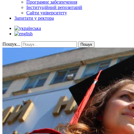
Програмне забезпечення
Інституційний репозитарій
Сайти університету
Запитати у ректора
Пошук...
Пошук