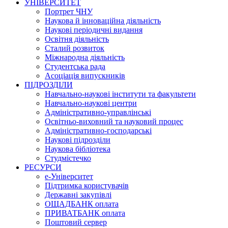
УНІВЕРСИТЕТ
Портрет ЧНУ
Наукова й інноваційна діяльність
Наукові періодичні видання
Освітня діяльність
Сталий розвиток
Міжнародна діяльність
Студентська рада
Асоціація випускників
ПІДРОЗДІЛИ
Навчально-наукові інститути та факультети
Навчально-наукові центри
Адміністративно-управлінські
Освітньо-виховний та науковий процес
Адміністративно-господарські
Наукові підрозділи
Наукова бібліотека
Студмістечко
РЕСУРСИ
е-Університет
Підтримка користувачів
Державні закупівлі
ОЩАДБАНК оплата
ПРИВАТБАНК оплата
Поштовий сервер