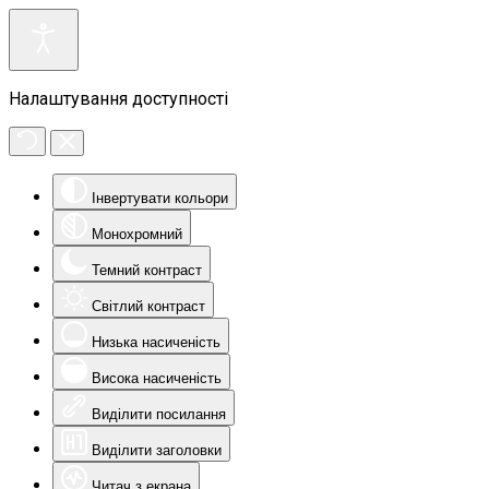
Налаштування доступності
Інвертувати кольори
Монохромний
Темний контраст
Світлий контраст
Низька насиченість
Висока насиченість
Виділити посилання
Виділити заголовки
Читач з екрана