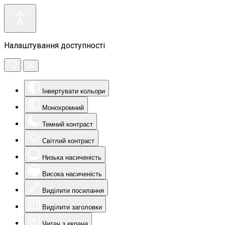
Налаштування доступності
Інвертувати кольори
Монохромний
Темний контраст
Світлий контраст
Низька насиченість
Висока насиченість
Виділити посилання
Виділити заголовки
Читач з екрана