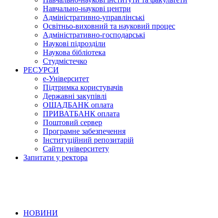
Навчально-наукові центри
Адміністративно-управлінські
Освітньо-виховний та науковий процес
Адміністративно-господарські
Наукові підрозділи
Наукова бібліотека
Студмістечко
РЕСУРСИ
е-Університет
Підтримка користувачів
Державні закупівлі
ОЩАДБАНК оплата
ПРИВАТБАНК оплата
Поштовий сервер
Програмне забезпечення
Інституційний репозитарій
Сайти університету
Запитати у ректора
НОВИНИ