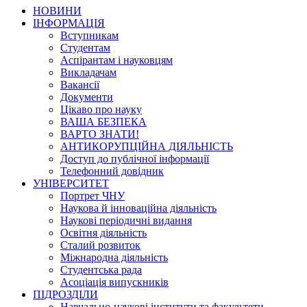
НОВИНИ
ІНФОРМАЦІЯ
Вступникам
Студентам
Аспірантам і науковцям
Викладачам
Вакансії
Документи
Цікаво про науку
ВАША БЕЗПЕКА
ВАРТО ЗНАТИ!
АНТИКОРУПЦІЙНА ДІЯЛЬНІСТЬ
Доступ до публічної інформації
Телефонний довідник
УНІВЕРСИТЕТ
Портрет ЧНУ
Наукова й інноваційна діяльність
Наукові періодичні видання
Освітня діяльність
Сталий розвиток
Міжнародна діяльність
Студентська рада
Асоціація випускників
ПІДРОЗДІЛИ
Навчально-наукові інститути та факультети