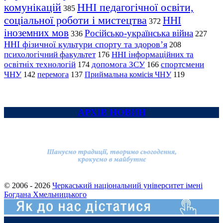
комунікацій
ННІ педагогічної освіти,
385
соціальної роботи і мистецтва
ННІ
372
іноземних мов
Російсько-українська війна
336
227
ННІ фізичної культури спорту та здоров’я
208
психологічний факультет
ННІ інформаційних та
176
освітніх технологій
допомога ЗСУ
спортсмени
174
166
ЧНУ
перемога
142
137
Приймальна комісія ЧНУ
119
АРХІВ НОВИН
© 2006 - 2026
Черкаський національний університет імені
Богдана Хмельницького