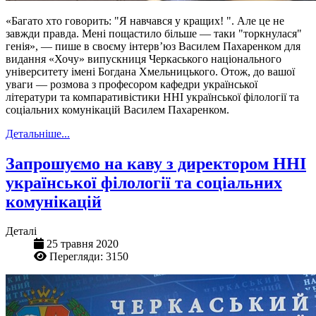
«Багато хто говорить: "Я навчався у кращих! ". Але це не
завжди правда. Мені пощастило більше — таки "торкнулася"
генія», — пише в своєму інтерв’юз Василем Пахаренком для
видання «Хочу» випускниця Черкаського національного
університету імені Богдана Хмельницького. Отож, до вашої
уваги — розмова з професором кафедри української
літератури та компаративістики ННІ української філології та
соціальних комунікацій Василем Пахаренком.
Детальніше...
Запрошуємо на каву з директором ННІ
української філології та соціальних
комунікацій
Деталі
25 травня 2020
Перегляди: 3150