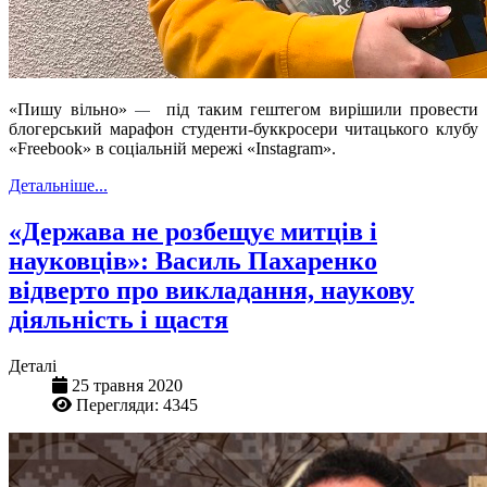
«Пишу вільно»
під таким гештегом вирішили провести
—
блогерський марафон студенти-буккросери читацького клубу
«Freebook» в соціальній мережі «Instagram».
Детальніше...
«Держава не розбещує митців і
науковців»: Василь Пахаренко
відверто про викладання, наукову
діяльність і щастя
Деталі
25 травня 2020
Перегляди: 4345