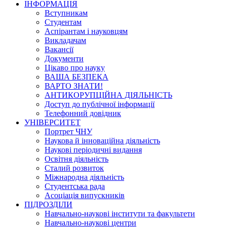
ІНФОРМАЦІЯ
Вступникам
Студентам
Аспірантам і науковцям
Викладачам
Вакансії
Документи
Цікаво про науку
ВАША БЕЗПЕКА
ВАРТО ЗНАТИ!
АНТИКОРУПЦІЙНА ДІЯЛЬНІСТЬ
Доступ до публічної інформації
Телефонний довідник
УНІВЕРСИТЕТ
Портрет ЧНУ
Наукова й інноваційна діяльність
Наукові періодичні видання
Освітня діяльність
Сталий розвиток
Міжнародна діяльність
Студентська рада
Асоціація випускників
ПІДРОЗДІЛИ
Навчально-наукові інститути та факультети
Навчально-наукові центри