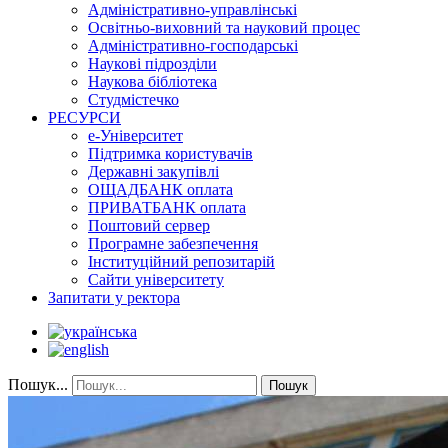
Адміністративно-управлінські
Освітньо-виховний та науковий процес
Адміністративно-господарські
Наукові підрозділи
Наукова бібліотека
Студмістечко
РЕСУРСИ
е-Університет
Підтримка користувачів
Державні закупівлі
ОЩАДБАНК оплата
ПРИВАТБАНК оплата
Поштовий сервер
Програмне забезпечення
Інституційний репозитарій
Сайти університету
Запитати у ректора
Пошук...
Пошук