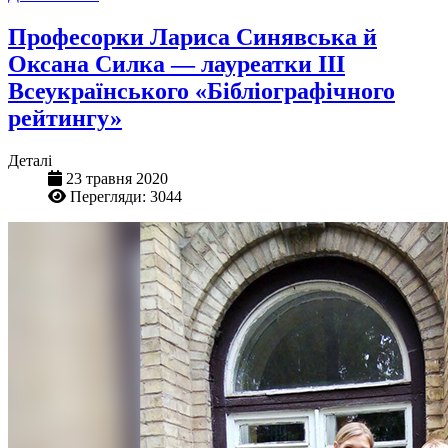
Професорки Лариса Синявська й
Оксана Силка — лауреатки ІІІ
Всеукраїнського «Бібліографічного
рейтингу»
Деталі
23 травня 2020
Перегляди: 3044