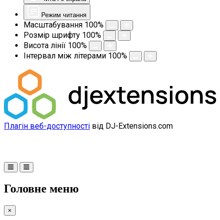
Режим читання
Масштабування
100
%
Розмір шрифту
100
%
Висота лінії
100
%
Інтервал між літерами
100
%
Плагін веб-доступності
від DJ-Extensions.com
Головне меню
×