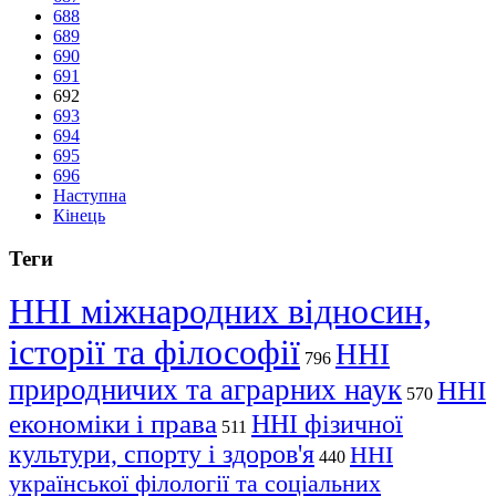
688
689
690
691
692
693
694
695
696
Наступна
Кінець
Теги
ННІ міжнародних відносин,
історії та філософії
ННІ
796
природничих та аграрних наук
ННІ
570
економіки і права
ННІ фізичної
511
культури, спорту і здоров'я
ННІ
440
української філології та соціальних