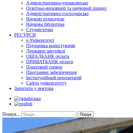
Адміністративно-управлінські
Освітньо-виховний та науковий процес
Адміністративно-господарські
Наукові підрозділи
Наукова бібліотека
Студмістечко
РЕСУРСИ
е-Університет
Підтримка користувачів
Державні закупівлі
ОЩАДБАНК оплата
ПРИВАТБАНК оплата
Поштовий сервер
Програмне забезпечення
Інституційний репозитарій
Сайти університету
Запитати у ректора
Пошук...
Пошук