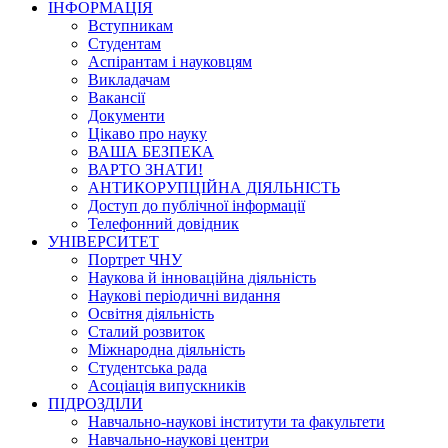
ІНФОРМАЦІЯ
Вступникам
Студентам
Аспірантам і науковцям
Викладачам
Вакансії
Документи
Цікаво про науку
ВАША БЕЗПЕКА
ВАРТО ЗНАТИ!
АНТИКОРУПЦІЙНА ДІЯЛЬНІСТЬ
Доступ до публічної інформації
Телефонний довідник
УНІВЕРСИТЕТ
Портрет ЧНУ
Наукова й інноваційна діяльність
Наукові періодичні видання
Освітня діяльність
Сталий розвиток
Міжнародна діяльність
Студентська рада
Асоціація випускників
ПІДРОЗДІЛИ
Навчально-наукові інститути та факультети
Навчально-наукові центри