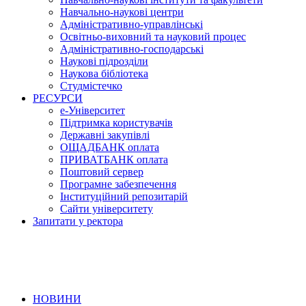
Навчально-наукові центри
Адміністративно-управлінські
Освітньо-виховний та науковий процес
Адміністративно-господарські
Наукові підрозділи
Наукова бібліотека
Студмістечко
РЕСУРСИ
е-Університет
Підтримка користувачів
Державні закупівлі
ОЩАДБАНК оплата
ПРИВАТБАНК оплата
Поштовий сервер
Програмне забезпечення
Інституційний репозитарій
Сайти університету
Запитати у ректора
НОВИНИ