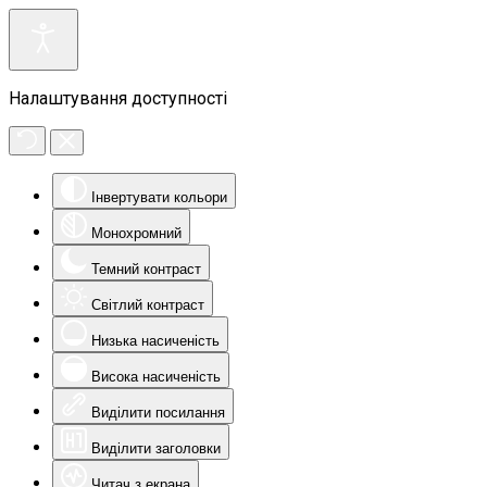
Налаштування доступності
Інвертувати кольори
Монохромний
Темний контраст
Світлий контраст
Низька насиченість
Висока насиченість
Виділити посилання
Виділити заголовки
Читач з екрана