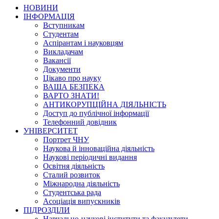
НОВИНИ
ІНФОРМАЦІЯ
Вступникам
Студентам
Аспірантам і науковцям
Викладачам
Вакансії
Документи
Цікаво про науку
ВАША БЕЗПЕКА
ВАРТО ЗНАТИ!
АНТИКОРУПЦІЙНА ДІЯЛЬНІСТЬ
Доступ до публічної інформації
Телефонний довідник
УНІВЕРСИТЕТ
Портрет ЧНУ
Наукова й інноваційна діяльність
Наукові періодичні видання
Освітня діяльність
Сталий розвиток
Міжнародна діяльність
Студентська рада
Асоціація випускників
ПІДРОЗДІЛИ
Навчально-наукові інститути та факультети