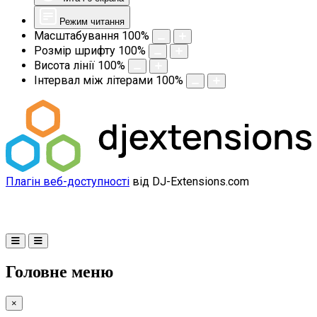
Режим читання
Масштабування
100
%
Розмір шрифту
100
%
Висота лінії
100
%
Інтервал між літерами
100
%
Плагін веб-доступності
від DJ-Extensions.com
Головне меню
×