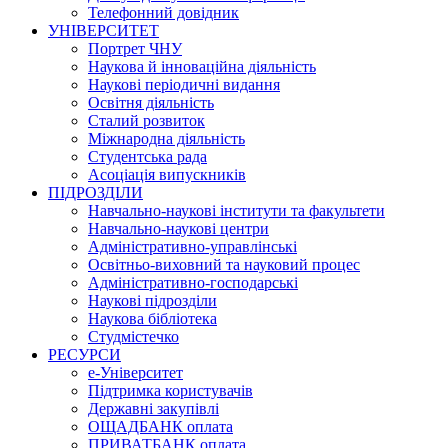
Телефонний довідник
УНІВЕРСИТЕТ
Портрет ЧНУ
Наукова й інноваційна діяльність
Наукові періодичні видання
Освітня діяльність
Сталий розвиток
Міжнародна діяльність
Студентська рада
Асоціація випускників
ПІДРОЗДІЛИ
Навчально-наукові інститути та факультети
Навчально-наукові центри
Адміністративно-управлінські
Освітньо-виховний та науковий процес
Адміністративно-господарські
Наукові підрозділи
Наукова бібліотека
Студмістечко
РЕСУРСИ
е-Університет
Підтримка користувачів
Державні закупівлі
ОЩАДБАНК оплата
ПРИВАТБАНК оплата