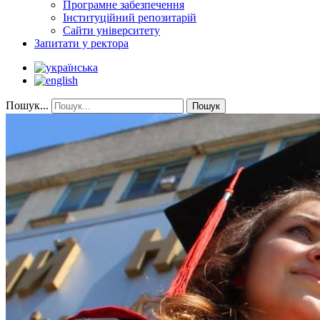
Програмне забезпечення
Інституційний репозитарій
Сайти університету
Запитати у ректора
Пошук...
Пошук