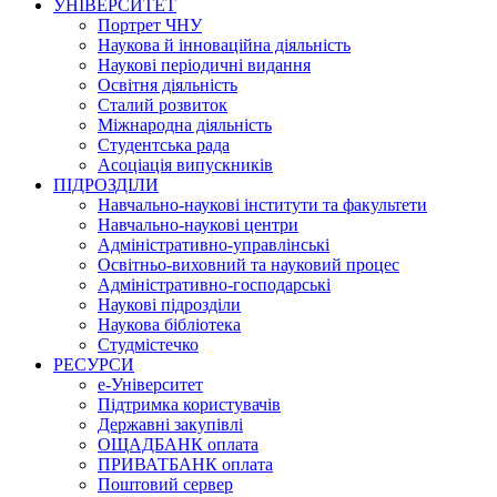
УНІВЕРСИТЕТ
Портрет ЧНУ
Наукова й інноваційна діяльність
Наукові періодичні видання
Освітня діяльність
Сталий розвиток
Міжнародна діяльність
Студентська рада
Асоціація випускників
ПІДРОЗДІЛИ
Навчально-наукові інститути та факультети
Навчально-наукові центри
Адміністративно-управлінські
Освітньо-виховний та науковий процес
Адміністративно-господарські
Наукові підрозділи
Наукова бібліотека
Студмістечко
РЕСУРСИ
е-Університет
Підтримка користувачів
Державні закупівлі
ОЩАДБАНК оплата
ПРИВАТБАНК оплата
Поштовий сервер