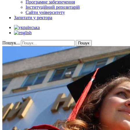
Програмне забезпечення
Інституційний репозитарій
Сайти університету
Запитати у ректора
Пошук...
Пошук