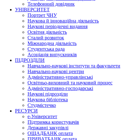
Телефонний довідник
УНІВЕРСИТЕТ
Портрет ЧНУ
Наукова й інноваційна діяльність
Наукові періодичні видання
Освітня діяльність
Сталий розвиток
Міжнародна діяльність
Студентська рада
Асоціація випускників
ПІДРОЗДІЛИ
Навчально-наукові інститути та факультети
Навчально-наукові центри
Адміністративно-управлінські
Освітньо-виховний та науковий процес
Адміністративно-господарські
Наукові підрозділи
Наукова бібліотека
Студмістечко
РЕСУРСИ
е-Університет
Підтримка користувачів
Державні закупівлі
ОЩАДБАНК оплата
ПРИВАТБАНК оплата