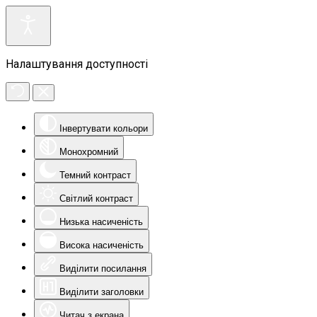
Налаштування доступності
Інвертувати кольори
Монохромний
Темний контраст
Світлий контраст
Низька насиченість
Висока насиченість
Виділити посилання
Виділити заголовки
Читач з екрана