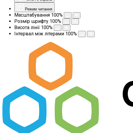
Режим читання
Масштабування
100
%
Розмір шрифту
100
%
Висота лінії
100
%
Інтервал між літерами
100
%