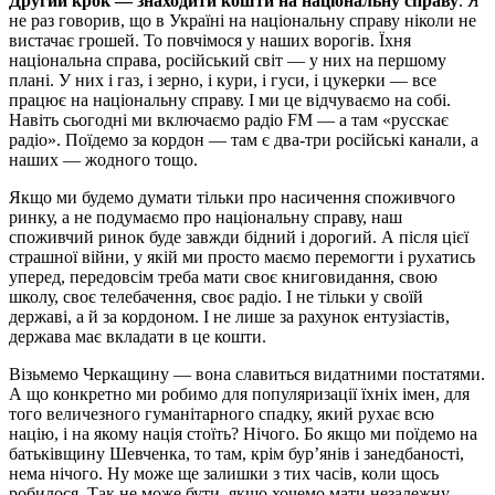
Другий крок — знаходити кошти на національну справу
. Я
не раз говорив, що в Україні на національну справу ніколи не
вистачає грошей. То повчімося у наших ворогів. Їхня
національна справа, російський світ — у них на першому
плані. У них і газ, і зерно, і кури, і гуси, і цукерки — все
працює на національну справу. І ми це відчуваємо на собі.
Навіть сьогодні ми включаємо радіо FM — а там «русскає
радіо». Поїдемо за кордон — там є два-три російські канали, а
наших — жодного тощо.
Якщо ми будемо думати тільки про насичення споживчого
ринку, а не подумаємо про національну справу, наш
споживчий ринок буде завжди бідний і дорогий. А після цієї
страшної війни, у якій ми просто маємо перемогти і рухатись
уперед, передовсім треба мати своє книговидання, свою
школу, своє телебачення, своє радіо. І не тільки у своїй
державі, а й за кордоном. І не лише за рахунок ентузіастів,
держава має вкладати в це кошти.
Візьмемо Черкащину — вона славиться видатними постатями.
А що конкретно ми робимо для популяризації їхніх імен, для
того величезного гуманітарного спадку, який рухає всю
націю, і на якому нація стоїть? Нічого. Бо якщо ми поїдемо на
батьківщину Шевченка, то там, крім бур’янів і занедбаності,
нема нічого. Ну може ще залишки з тих часів, коли щось
робилося. Так не може бути, якщо хочемо мати незалежну