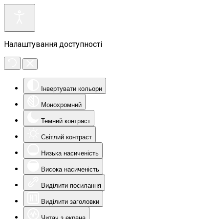
Налаштування доступності
Інвертувати кольори
Монохромний
Темний контраст
Світлий контраст
Низька насиченість
Висока насиченість
Виділити посилання
Виділити заголовки
Читач з екрана