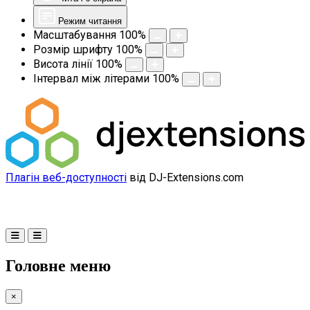
Режим читання
Масштабування
100
%
Розмір шрифту
100
%
Висота лінії
100
%
Інтервал між літерами
100
%
Плагін веб-доступності
від DJ-Extensions.com
Головне меню
×