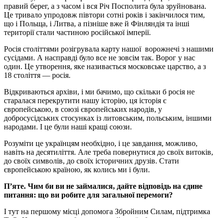
правий берег, а з часом і вся Річ Посполита була зруйнована.
Це тривало упродовж півтори сотні років і закінчилося тим,
що і Польща, і Литва, а пізніше вже й Фінляндія та інші
території стали частиною російської імперії.
Росія століттями розігрувала карту нашої ворожнечі з нашими
сусідами. А насправді було все не зовсім так. Ворог у нас
один. Це утворення, яке називається московське царство, а з
18 століття — росія.
Відкриваються архіви, і ми бачимо, що скільки б росія не
старалася перекрутити нашу історію, ця історія є
європейською, в союзі європейських народів, у
добросусідських стосунках із литовським, польським, іншими
народами. І це були наші кращі союзи.
Розуміти це українцям необхідно, і це завдання, можливо,
навіть на десятиліття. Але треба повернутися до своїх витоків,
до своїх символів, до своїх історичних друзів. Стати
європейською країною, як колись ми і були.
П’яте. Чим би ви не займалися, дайте відповідь на єдине
питання: що ви робите для загальної перемоги?
І тут на першому місці допомога Збройним Силам, підтримка