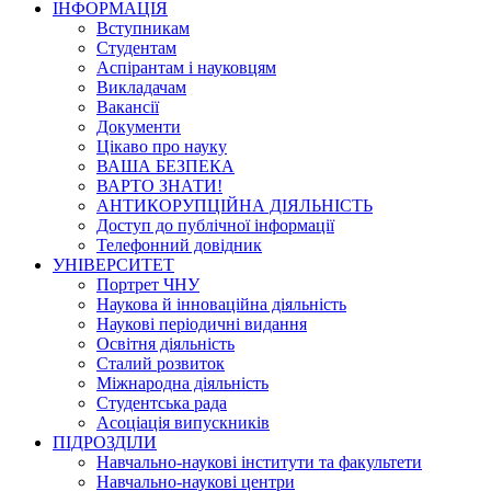
ІНФОРМАЦІЯ
Вступникам
Студентам
Аспірантам і науковцям
Викладачам
Вакансії
Документи
Цікаво про науку
ВАША БЕЗПЕКА
ВАРТО ЗНАТИ!
АНТИКОРУПЦІЙНА ДІЯЛЬНІСТЬ
Доступ до публічної інформації
Телефонний довідник
УНІВЕРСИТЕТ
Портрет ЧНУ
Наукова й інноваційна діяльність
Наукові періодичні видання
Освітня діяльність
Сталий розвиток
Міжнародна діяльність
Студентська рада
Асоціація випускників
ПІДРОЗДІЛИ
Навчально-наукові інститути та факультети
Навчально-наукові центри