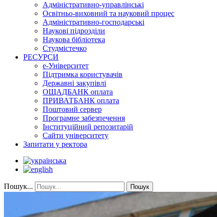
Адміністративно-управлінські
Освітньо-виховний та науковий процес
Адміністративно-господарські
Наукові підрозділи
Наукова бібліотека
Студмістечко
РЕСУРСИ
е-Університет
Підтримка користувачів
Державні закупівлі
ОЩАДБАНК оплата
ПРИВАТБАНК оплата
Поштовий сервер
Програмне забезпечення
Інституційний репозитарій
Сайти університету
Запитати у ректора
Пошук...
Пошук