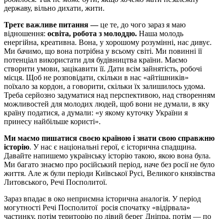
державу, вільно дихати, жити.
Третє важливе питання —
це те, до чого зараз я маю
відношення:
освіта, робота з молоддю.
Наша молодь
енергійна, креативна. Вона, у хорошому розумінні, нас дивує.
Ми бачимо, що вона потрібна у всьому світі. Ми повинні її
потенціал використати для будівництва країни. Маємо
створити умови, зацікавити її. Дати всім зайнятість, робочі
місця. Щоб не розповідати, скільки в нас «айтішників»
поїхало за кордон, а говорити, скільки їх залишилось удома.
Треба серйозно задуматися над перспективою, над створенням
можливостей для молодих людей, щоб вони не думали, в яку
країну податися, а думали: «у якому куточку України я
принесу найбільше користі».
Ми маємо пишатися своєю країною і знати свою справжню
історію
. У нас є національні герої, є історична спадщина.
Давайте напишемо українську історію такою, якою вона була.
Ми багато знаємо про російський період, наче без росії не було
життя. Але ж були періоди Київської Русі, Великого князівства
Литовського, Речі Посполитої.
Зараз впадає в око неприємна історична аналогія. У період
могутності Речі Посполитої росія спочатку «відірвала»
частинку, потім територію по лівий берег Дніпра, потім — по