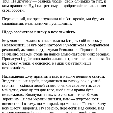
ТрО. На другому — безпека людей, своїх близьких та тих, із
ким працюєте. Ну, і на третьому — добросовісне виконання
своєї роботи.
Переконаний, що зреалізувавши ці п’ять кроків, ми будемо
сильнішими, незалежними і успішними.
Щодо особистого внеску в незалежність.
Безумовно, в кожного з нас є власна історія, свій внесок у
Незалежність. Я був організатором і учасником Помаранчевої
революції, активно підтримував Революцію Гідності. І
звичайно, завжди стояв на національно-патріотичних засадах.
Пропагую і здійснюю національно-патріотичне виховання, бо
це, знову ж таки, є основою, на якій базується наша
незалежність.
Насамкінець хочу привітати всіх із нашим великим святом.
Згадати наших героїв, подивитися на тисячу років углиб
століть — скільки людей ставило на кін своє життя, своє
майбутнє, своє щастя для того, щоб наша країна була
незалежною. Вшанувати тих, хто сьогодні гине. Бажаю
Збройним Силам України звитяги, нам — згуртованості,
впевненості в тому, що ми праві, що ми на своїй землі. Зичу
всім щастя, здоров’я. Ну і звісно, перемоги: над собою, над
п’ятою колоною і над нашими ворогами — росіянами.