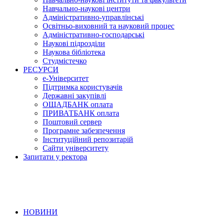
Навчально-наукові центри
Адміністративно-управлінські
Освітньо-виховний та науковий процес
Адміністративно-господарські
Наукові підрозділи
Наукова бібліотека
Студмістечко
РЕСУРСИ
е-Університет
Підтримка користувачів
Державні закупівлі
ОЩАДБАНК оплата
ПРИВАТБАНК оплата
Поштовий сервер
Програмне забезпечення
Інституційний репозитарій
Сайти університету
Запитати у ректора
НОВИНИ