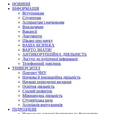
НОВИНИ
ІНФОРМАЦІЯ
Вступникам
Студентам
Аспірантам і науковцям
Викладачам
Вакансії
Документи
Цікаво про науку
ВАША БЕЗПЕКА
ВАРТО ЗНАТИ!
АНТИКОРУПЦІЙНА ДІЯЛЬНІСТЬ
Доступ до публічної інформації
Телефонний довідник
УНІВЕРСИТЕТ
Портрет ЧНУ
Наукова й інноваційна діяльність
Наукові періодичні видання
Освітня діяльність
Сталий розвиток
Міжнародна діяльність
Студентська рада
Асоціація випускників
ПІДРОЗДІЛИ
Навчально-наукові інститути та факультети