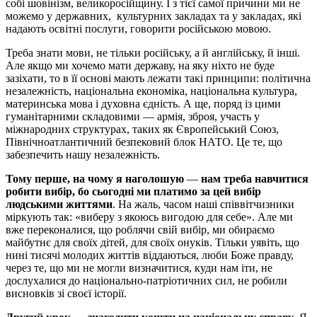
собі шовінізм, великоросійщину. І з тієї самої причини ми не
можемо у державних, культурних закладах та у закладах, які
надають освітні послуги, говорити російською мовою.
Треба знати мови, не тільки російську, а й англійську, й інші.
Але якщо ми хочемо мати державу, на яку ніхто не буде
зазіхати, то в її основі мають лежати такі принципи: політична
незалежність, національна економіка, національна культура,
материнська мова і духовна єдність. А ще, поряд із цими
гуманітарними складовими — армія, зброя, участь у
міжнародних структурах, таких як Європейський Союз,
Північноатлантичний безпековий блок НАТО. Це те, що
забезпечить нашу незалежність.
Тому перше, на чому я наголошую
—
нам треба
навчитися
робити вибір, бо сьогодні ми платимо за цей вибір
людськими життями
. На жаль, часом наші співвітчизники
міркують так: «виберу з якоюсь вигодою для себе». Але ми
вже переконалися, що роблячи свій вибір, ми обираємо
майбутнє для своїх дітей, для своїх онуків. Тільки уявіть, що
нині тисячі молодих життів віддаються, люби Боже правду,
через те, що ми не могли визначитися, куди нам іти, не
дослухалися до національно-патріотичних сил, не робили
висновків зі своєї історії.