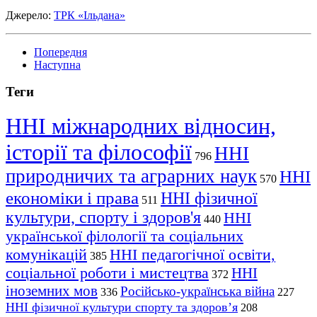
Джерело:
ТРК «Ільдана»
Попередня
Наступна
Теги
ННІ міжнародних відносин,
історії та філософії
ННІ
796
природничих та аграрних наук
ННІ
570
економіки і права
ННІ фізичної
511
культури, спорту і здоров'я
ННІ
440
української філології та соціальних
комунікацій
ННІ педагогічної освіти,
385
соціальної роботи і мистецтва
ННІ
372
іноземних мов
Російсько-українська війна
336
227
ННІ фізичної культури спорту та здоров’я
208