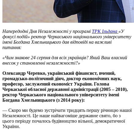
Напередодні Дня Незалежності у програмі
ТРК Ільдана
«У
фокусі подій» ректор Черкаського національного університету
імені Богдана Хмельницького дав відповіді на важливі
питання:
«Чим знакове 24 серпня для всіх українців? Який Ваш власний
внесок у становленні незалежності?»
Олександр Черевко, український фінансист, вчений,
громадсько-політичний діяч, доктор економічних наук,
професор, заслужений економіст України. Голова
Черкаської обласної державної адміністрації (2005 – 2010),
ректор Черкаського національного університету імені
Богдана Хмельницького (з 2014 року):
— Скоро ми будемо зустрічати тридцять першу річницю нашої
Незалежності. Це наше найвагоміше державне свято, бо з
цього періоду почалось будівництво вільної, демократичної
України.