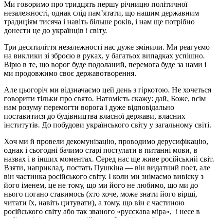
Ми говоримо про тридцять першу річницю політичної
незалежності, однак слід пам’ятати, що нашим державним
традиціям тисяча і навіть більше років, і нам ще потрібно
донести це до українців і світу.
Три десятиліття незалежності нас дуже змінили. Ми реагуємо
на виклики зі зброєю в руках, у багатьох випадках успішно.
Вірю в те, що ворог буде подоланий, перемога буде за нами і
ми продовжимо своє державотворення.
Але цьогоріч ми відзначаємо цей день з гіркотою. Не хочеться
говорити тільки про свято. Натомість скажу: дай, Боже, всім
нам розуму перемогти ворога і дуже відповідально
поставитися до будівництва власної держави, власних
інститутів. До побудови українського світу у загальному світі.
Хоч ми й провели декомунізацію, проводимо дерусифікацію,
однак і сьогодні бачимо старі постулати в питанні мови, в
назвах і в інших моментах. Серед нас ще живе російський світ.
Взяти, наприклад, постать Пушкіна — він видатний поет, але
він частинка російського світу. І коли ми знімаємо вивіску з
його іменем, це не тому, що ми його не любимо, що ми до
нього погано ставимось (хто хоче, може знати його вірші,
читати їх, навіть цитувати), а тому, що він є частиною
російського світу або так званого «русскава міра», і несе в