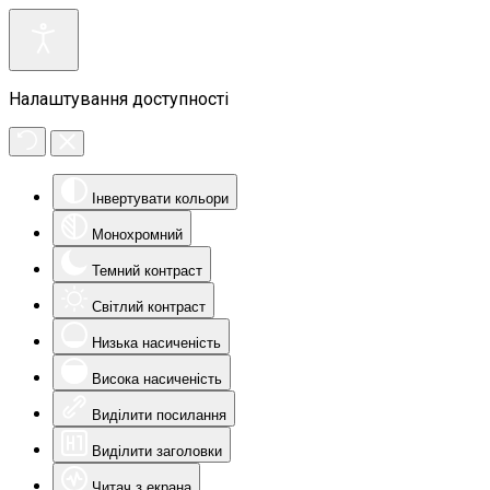
Налаштування доступності
Інвертувати кольори
Монохромний
Темний контраст
Світлий контраст
Низька насиченість
Висока насиченість
Виділити посилання
Виділити заголовки
Читач з екрана