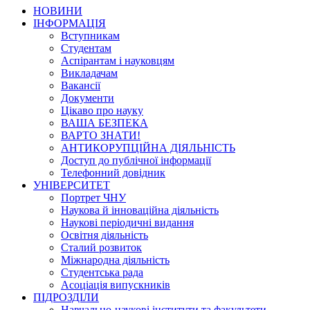
НОВИНИ
ІНФОРМАЦІЯ
Вступникам
Студентам
Аспірантам і науковцям
Викладачам
Вакансії
Документи
Цікаво про науку
ВАША БЕЗПЕКА
ВАРТО ЗНАТИ!
АНТИКОРУПЦІЙНА ДІЯЛЬНІСТЬ
Доступ до публічної інформації
Телефонний довідник
УНІВЕРСИТЕТ
Портрет ЧНУ
Наукова й інноваційна діяльність
Наукові періодичні видання
Освітня діяльність
Сталий розвиток
Міжнародна діяльність
Студентська рада
Асоціація випускників
ПІДРОЗДІЛИ
Навчально-наукові інститути та факультети