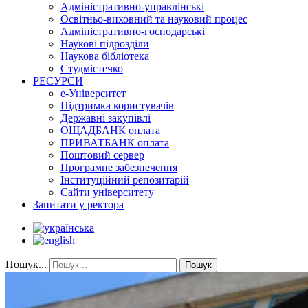
Адміністративно-управлінські
Освітньо-виховний та науковий процес
Адміністративно-господарські
Наукові підрозділи
Наукова бібліотека
Студмістечко
РЕСУРСИ
е-Університет
Підтримка користувачів
Державні закупівлі
ОЩАДБАНК оплата
ПРИВАТБАНК оплата
Поштовий сервер
Програмне забезпечення
Інституційний репозитарій
Сайти університету
Запитати у ректора
Пошук...
Пошук