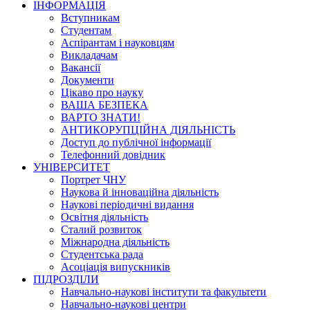
ІНФОРМАЦІЯ
Вступникам
Студентам
Аспірантам і науковцям
Викладачам
Вакансії
Документи
Цікаво про науку
ВАША БЕЗПЕКА
ВАРТО ЗНАТИ!
АНТИКОРУПЦІЙНА ДІЯЛЬНІСТЬ
Доступ до публічної інформації
Телефонний довідник
УНІВЕРСИТЕТ
Портрет ЧНУ
Наукова й інноваційна діяльність
Наукові періодичні видання
Освітня діяльність
Сталий розвиток
Міжнародна діяльність
Студентська рада
Асоціація випускників
ПІДРОЗДІЛИ
Навчально-наукові інститути та факультети
Навчально-наукові центри