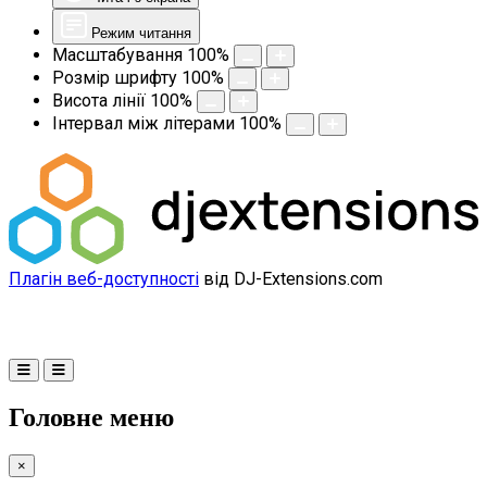
Режим читання
Масштабування
100
%
Розмір шрифту
100
%
Висота лінії
100
%
Інтервал між літерами
100
%
Плагін веб-доступності
від DJ-Extensions.com
Головне меню
×