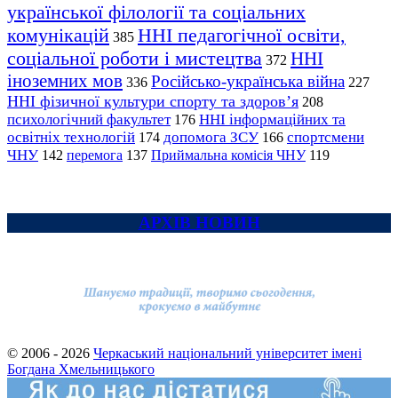
української філології та соціальних
комунікацій
ННІ педагогічної освіти,
385
соціальної роботи і мистецтва
ННІ
372
іноземних мов
Російсько-українська війна
336
227
ННІ фізичної культури спорту та здоров’я
208
психологічний факультет
ННІ інформаційних та
176
освітніх технологій
допомога ЗСУ
спортсмени
174
166
ЧНУ
перемога
142
137
Приймальна комісія ЧНУ
119
АРХІВ НОВИН
© 2006 - 2026
Черкаський національний університет імені
Богдана Хмельницького