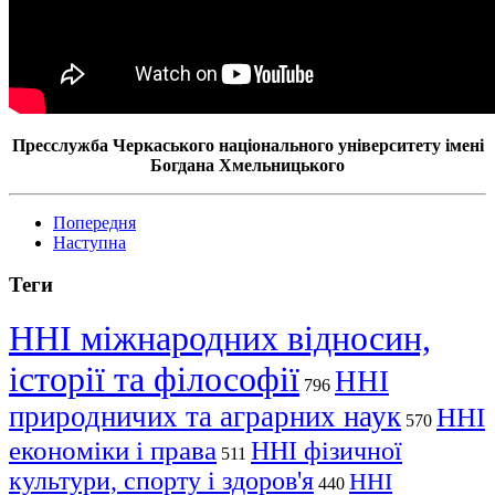
Пресслужба Черкаського національного університету імені
Богдана Хмельницького
Попередня
Наступна
Теги
ННІ міжнародних відносин,
історії та філософії
ННІ
796
природничих та аграрних наук
ННІ
570
економіки і права
ННІ фізичної
511
культури, спорту і здоров'я
ННІ
440