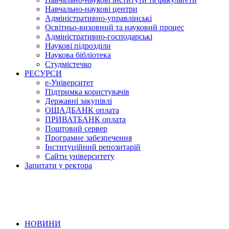
Навчально-наукові центри
Адміністративно-управлінські
Освітньо-виховний та науковий процес
Адміністративно-господарські
Наукові підрозділи
Наукова бібліотека
Студмістечко
РЕСУРСИ
е-Університет
Підтримка користувачів
Державні закупівлі
ОЩАДБАНК оплата
ПРИВАТБАНК оплата
Поштовий сервер
Програмне забезпечення
Інституційний репозитарій
Сайти університету
Запитати у ректора
НОВИНИ