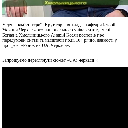
У день пам’яті героїв Крут торік викладач кафедри історії
України Черкаського національного університету імені
Богдана Хмельницького Андрій Касян розповів про
передумови битви та масштаби події 104-річної давності у
програмі «Ранок на UA: Черкаси».
Запрошуємо переглянути сюжет «UA: Черкаси»: