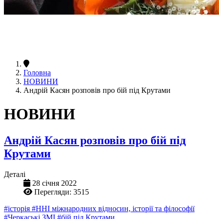
Головна
НОВИНИ
Андрій Касян розповів про бій під Крутами
НОВИНИ
Андрій Касян розповів про бій під
Крутами
Деталі
28 січня 2022
Перегляди: 3515
#історія
#ННІ міжнародних відносин, історії та філософії
#Черкаські ЗМІ
#бій під Крутами