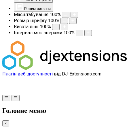
Режим читання
Масштабування
100
%
Розмір шрифту
100
%
Висота лінії
100
%
Інтервал між літерами
100
%
Плагін веб-доступності
від DJ-Extensions.com
Головне меню
×