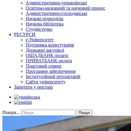
Адміністративно-управлінські
Освітньо-виховний та науковий процес
Адміністративно-господарські
Наукові підрозділи
Наукова бібліотека
Студмістечко
РЕСУРСИ
е-Університет
Підтримка користувачів
Державні закупівлі
ОЩАДБАНК оплата
ПРИВАТБАНК оплата
Поштовий сервер
Програмне забезпечення
Інституційний репозитарій
Сайти університету
Запитати у ректора
Пошук...
Пошук