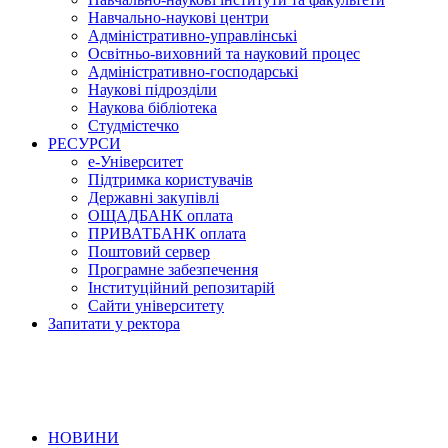
Навчально-наукові центри
Адміністративно-управлінські
Освітньо-виховний та науковий процес
Адміністративно-господарські
Наукові підрозділи
Наукова бібліотека
Студмістечко
РЕСУРСИ
е-Університет
Підтримка користувачів
Державні закупівлі
ОЩАДБАНК оплата
ПРИВАТБАНК оплата
Поштовий сервер
Програмне забезпечення
Інституційний репозитарій
Сайти університету
Запитати у ректора
НОВИНИ