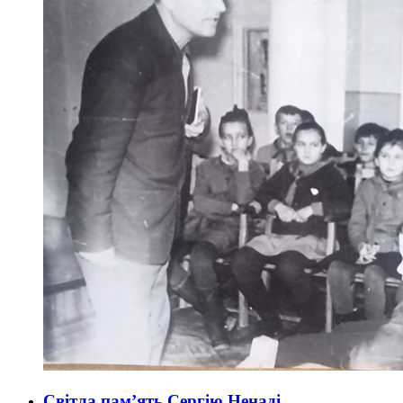
Світла пам’ять Сергію Ненаді…