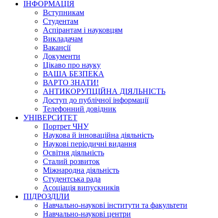
ІНФОРМАЦІЯ
Вступникам
Студентам
Аспірантам і науковцям
Викладачам
Вакансії
Документи
Цікаво про науку
ВАША БЕЗПЕКА
ВАРТО ЗНАТИ!
АНТИКОРУПЦІЙНА ДІЯЛЬНІСТЬ
Доступ до публічної інформації
Телефонний довідник
УНІВЕРСИТЕТ
Портрет ЧНУ
Наукова й інноваційна діяльність
Наукові періодичні видання
Освітня діяльність
Сталий розвиток
Міжнародна діяльність
Студентська рада
Асоціація випускників
ПІДРОЗДІЛИ
Навчально-наукові інститути та факультети
Навчально-наукові центри