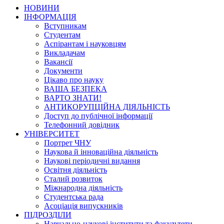
НОВИНИ
ІНФОРМАЦІЯ
Вступникам
Студентам
Аспірантам і науковцям
Викладачам
Вакансії
Документи
Цікаво про науку
ВАША БЕЗПЕКА
ВАРТО ЗНАТИ!
АНТИКОРУПЦІЙНА ДІЯЛЬНІСТЬ
Доступ до публічної інформації
Телефонний довідник
УНІВЕРСИТЕТ
Портрет ЧНУ
Наукова й інноваційна діяльність
Наукові періодичні видання
Освітня діяльність
Сталий розвиток
Міжнародна діяльність
Студентська рада
Асоціація випускників
ПІДРОЗДІЛИ
Навчально-наукові інститути та факультети