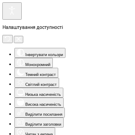
Налаштування доступності
Інвертувати кольори
Монохромний
Темний контраст
Світлий контраст
Низька насиченість
Висока насиченість
Виділити посилання
Виділити заголовки
Читач з екрана