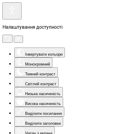
Налаштування доступності
Інвертувати кольори
Монохромний
Темний контраст
Світлий контраст
Низька насиченість
Висока насиченість
Виділити посилання
Виділити заголовки
Читач з екрана