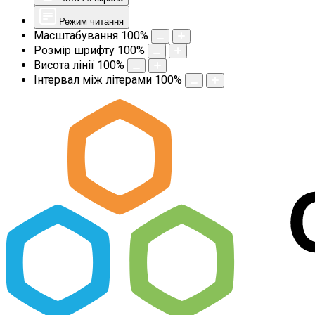
Режим читання
Масштабування
100
%
Розмір шрифту
100
%
Висота лінії
100
%
Інтервал між літерами
100
%