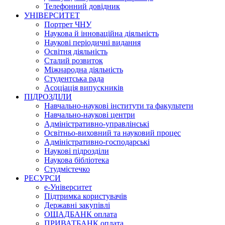
Телефонний довідник
УНІВЕРСИТЕТ
Портрет ЧНУ
Наукова й інноваційна діяльність
Наукові періодичні видання
Освітня діяльність
Сталий розвиток
Міжнародна діяльність
Студентська рада
Асоціація випускників
ПІДРОЗДІЛИ
Навчально-наукові інститути та факультети
Навчально-наукові центри
Адміністративно-управлінські
Освітньо-виховний та науковий процес
Адміністративно-господарські
Наукові підрозділи
Наукова бібліотека
Студмістечко
РЕСУРСИ
е-Університет
Підтримка користувачів
Державні закупівлі
ОЩАДБАНК оплата
ПРИВАТБАНК оплата