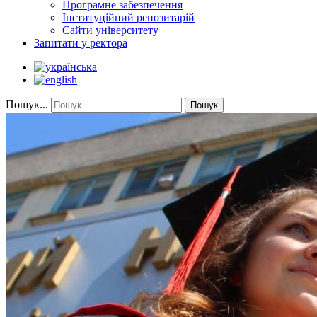
Програмне забезпечення
Інституційний репозитарій
Сайти університету
Запитати у ректора
Пошук...
Пошук