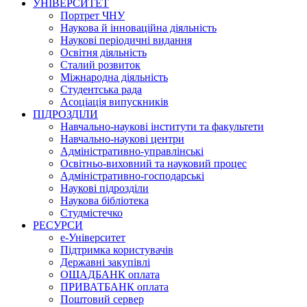
УНІВЕРСИТЕТ
Портрет ЧНУ
Наукова й інноваційна діяльність
Наукові періодичні видання
Освітня діяльність
Сталий розвиток
Міжнародна діяльність
Студентська рада
Асоціація випускників
ПІДРОЗДІЛИ
Навчально-наукові інститути та факультети
Навчально-наукові центри
Адміністративно-управлінські
Освітньо-виховний та науковий процес
Адміністративно-господарські
Наукові підрозділи
Наукова бібліотека
Студмістечко
РЕСУРСИ
е-Університет
Підтримка користувачів
Державні закупівлі
ОЩАДБАНК оплата
ПРИВАТБАНК оплата
Поштовий сервер