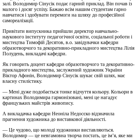
залі. Володимир Сінусік подає гарний приклад. Він почав із
малого і досяг успіху. Бажаю всім нашим студентам гарно
навчатися і здобувати перемоги на шляху до професійної
самореалізації.
Привітати випускника прийшли директор навчально-
наукового інституту педагогічної освіти, соціальної роботи і
мистецтва Тимофій Десятов, в.о. завідувачки кафедри
образотворчого та декоративно-прикладного мистецтва Лілія
Полудень, викладачі кафедри.
Як говорить доцент кафедри образотворчого та декоративно-
прикладного мистецтва, заслужений художник України
Віктор Афонін, Володимир Сінусік шукає свій шлях, має
власну стилістику.
— Мені дуже подобається тонке відчуття кольору. Кольори в
картинах Володимира гармонізовані, мені це нагадує
французьких майстрів живопису.
А викладачка кафедри Неоніла Недосєко відзначила
прагнення художника до виставкової діяльності.
— Це чудово, що молоді художники виставляються.
Володимир — це невгамовна творча постать, це ім’я, яке ми