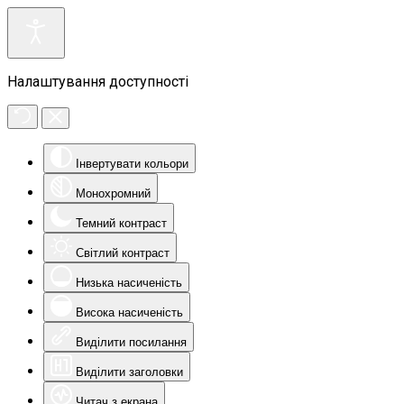
Налаштування доступності
Інвертувати кольори
Монохромний
Темний контраст
Світлий контраст
Низька насиченість
Висока насиченість
Виділити посилання
Виділити заголовки
Читач з екрана