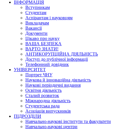
ІНФОРМАЦІЯ
Вступникам
Студентам
Аспірантам і науковцям
Викладачам
Вакансії
Документи
Цікаво про науку
ВАША БЕЗПЕКА
ВАРТО ЗНАТИ!
АНТИКОРУПЦІЙНА ДІЯЛЬНІСТЬ
Доступ до публічної інформації
Телефонний довідник
УНІВЕРСИТЕТ
Портрет ЧНУ
Наукова й інноваційна діяльність
Наукові періодичні видання
Освітня діяльність
Сталий розвиток
Міжнародна діяльність
Студентська рада
Асоціація випускників
ПІДРОЗДІЛИ
Навчально-наукові інститути та факультети
Навчально-наукові центри