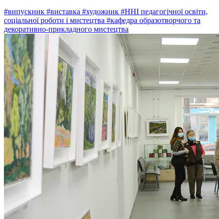
#випускник
#виставка
#художник
#ННІ педагогічної освіти,
соціальної роботи і мистецтва
#кафедра образотворчого та
декоративно-прикладного мистецтва