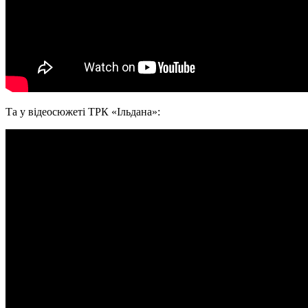
Та у відеосюжеті ТРК «Ільдана»: