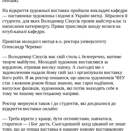
пейзажі.
На відкриття художньої виставки прийшли викладачі кафедри
— наставники художника і відомі в Україні митці. Зібралися й
студенти, для яких Володимир Сінусік провів майстер-клас із
написання натюрморту. Пряма трансляція заходу велася на
ютуб-каналі кафедри.
Привітав молодого митця в.о. ректора університету
Олександр Черевко:
— Володимир Сінусік має свій стиль і, безперечно, матиме
творче майбутнє. Молодий художник виставлявся за
кордоном, отримав високу оцінку. А сьогодні ми з
задоволенням надали йому свій зал і організували виставку
його робіт. Я як ректор пишаюся, що школа художників ЧНУ
стає з кожним роком більш знаною, має гарні надбання,
випускає фахівців, художників, які потім знаходять себе в
тому чи іншому мистецькому напрямі.
Ректор звернувся також і до студентів, які доєдналися до
відкриття виставки онлайн:
— Треба вірити у краще, бути оптимістами, навчатися,
старатися — і Бог дасть. Сьогоднішній захід цікавий не лише
тому, що це перша виставка в нашому новому виставковому