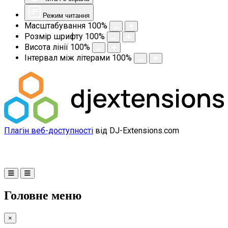
Режим читання
Масштабування
100
%
Розмір шрифту
100
%
Висота лінії
100
%
Інтервал між літерами
100
%
Плагін веб-доступності
від DJ-Extensions.com
Головне меню
×