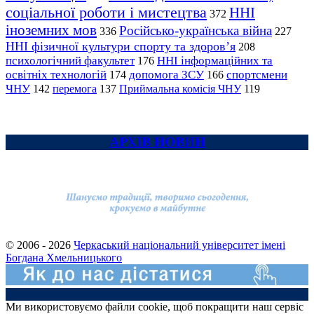
соціальної роботи і мистецтва
ННІ
372
іноземних мов
Російсько-українська війна
336
227
ННІ фізичної культури спорту та здоров’я
208
психологічний факультет
ННІ інформаційних та
176
освітніх технологій
допомога ЗСУ
спортсмени
174
166
ЧНУ
перемога
142
137
Приймальна комісія ЧНУ
119
АРХІВ НОВИН
© 2006 - 2026
Черкаський національний університет імені
Богдана Хмельницького
Ми використовуємо файли cookie, щоб покращити наш сервіс