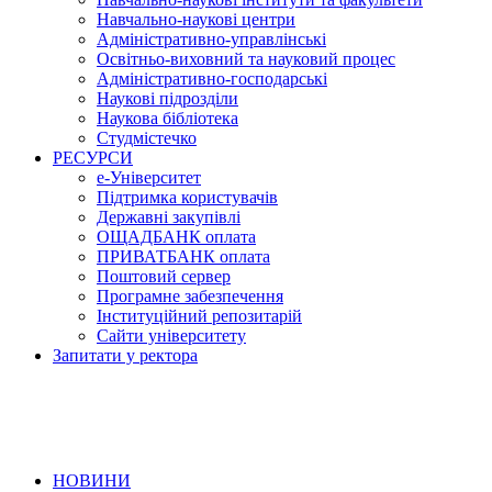
Навчально-наукові центри
Адміністративно-управлінські
Освітньо-виховний та науковий процес
Адміністративно-господарські
Наукові підрозділи
Наукова бібліотека
Студмістечко
РЕСУРСИ
е-Університет
Підтримка користувачів
Державні закупівлі
ОЩАДБАНК оплата
ПРИВАТБАНК оплата
Поштовий сервер
Програмне забезпечення
Інституційний репозитарій
Сайти університету
Запитати у ректора
НОВИНИ