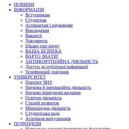
НОВИНИ
ІНФОРМАЦІЯ
Вступникам
Студентам
Аспірантам і науковцям
Викладачам
Вакансії
Документи
Цікаво про науку
ВАША БЕЗПЕКА
ВАРТО ЗНАТИ!
АНТИКОРУПЦІЙНА ДІЯЛЬНІСТЬ
Доступ до публічної інформації
Телефонний довідник
УНІВЕРСИТЕТ
Портрет ЧНУ
Наукова й інноваційна діяльність
Наукові періодичні видання
Освітня діяльність
Сталий розвиток
Міжнародна діяльність
Студентська рада
Асоціація випускників
ПІДРОЗДІЛИ
Навчально-наукові інститути та факультети