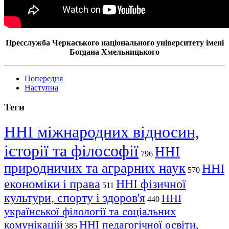
Пресслужба Черкаського національного університету імені
Богдана Хмельницького
Попередня
Наступна
Теги
ННІ міжнародних відносин,
історії та філософії
ННІ
796
природничих та аграрних наук
ННІ
570
економіки і права
ННІ фізичної
511
культури, спорту і здоров'я
ННІ
440
української філології та соціальних
комунікацій
ННІ педагогічної освіти,
385