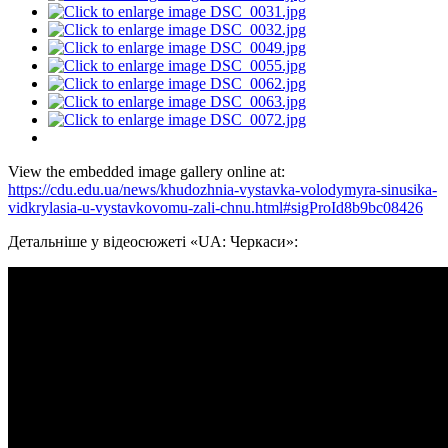
View the embedded image gallery online at:
https://cdu.edu.ua/news/khudozhnia-vystavka-volodymyra-sinusika-
vidkrylasia-u-vystavkovomu-zali-chnu.html#sigProId8b9bc08426
Детальніше у відеосюжеті «UA: Черкаси»: