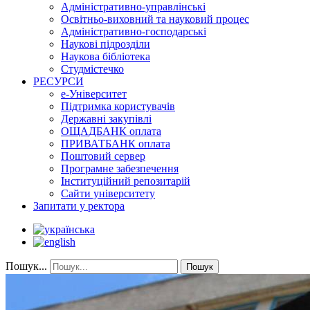
Адміністративно-управлінські
Освітньо-виховний та науковий процес
Адміністративно-господарські
Наукові підрозділи
Наукова бібліотека
Студмістечко
РЕСУРСИ
е-Університет
Підтримка користувачів
Державні закупівлі
ОЩАДБАНК оплата
ПРИВАТБАНК оплата
Поштовий сервер
Програмне забезпечення
Інституційний репозитарій
Сайти університету
Запитати у ректора
Пошук...
Пошук