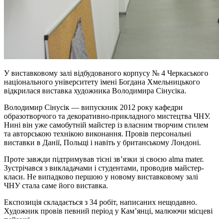
У виставковому залі відбудованого корпусу № 4 Черкаського
національного університету імені Богдана Хмельницького
відкрилася виставка художника Володимира Сінусіка.
Володимир Сінусік — випускник 2012 року кафедри
образотворчого та декоративно-прикладного мистецтва ЧНУ.
Нині він уже самобутній майстер із власним творчим стилем
та авторською технікою виконання. Провів персональні
виставки в Данії, Польщі і навіть у британському Лондоні.
Проте завжди підтримував тісні зв’язки зі своєю alma mater.
Зустрічався з викладачами і студентами, проводив майстер-
класи. Не випадково першою у новому виставковому залі
ЧНУ стала саме його виставка.
Експозиція складається з 34 робіт, написаних нещодавно.
Художник провів певний період у Кам’янці, малюючи місцеві