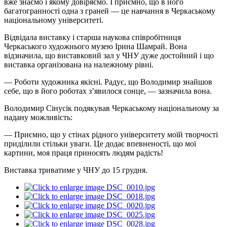
вже знаємо і якому довіряємо. І приємно, що в його
багатогранності одна з граней — це навчання в Черкаському
національному університеті.
Відвідала виставку і старша наукова співробітниця
Черкаського художнього музею Ірина Шамрай. Вона
відзначила, що виставковий зал у ЧНУ дуже достойний і що
виставка організована на належному рівні.
— Роботи художника якісні. Радує, що Володимир знайшов
себе, що в його роботах з’явилося сонце, — зазначила вона.
Володимир Сінусік подякував Черкаському національному за
надану можливість:
— Приємно, що у стінах рідного університету моїй творчості
приділили стільки уваги. Це додає впевненості, що мої
картини, моя праця приносять людям радість!
Виставка триватиме у ЧНУ до 15 грудня.