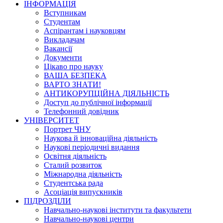
ІНФОРМАЦІЯ
Вступникам
Студентам
Аспірантам і науковцям
Викладачам
Вакансії
Документи
Цікаво про науку
ВАША БЕЗПЕКА
ВАРТО ЗНАТИ!
АНТИКОРУПЦІЙНА ДІЯЛЬНІСТЬ
Доступ до публічної інформації
Телефонний довідник
УНІВЕРСИТЕТ
Портрет ЧНУ
Наукова й інноваційна діяльність
Наукові періодичні видання
Освітня діяльність
Сталий розвиток
Міжнародна діяльність
Студентська рада
Асоціація випускників
ПІДРОЗДІЛИ
Навчально-наукові інститути та факультети
Навчально-наукові центри