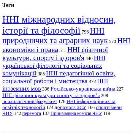
Теги
ННІ міжнародних відносин,
історії та філософії
ННІ
796
природничих та аграрних наук
ННІ
570
економіки і права
ННІ фізичної
511
культури, спорту і здоров'я
ННІ
440
української філології та соціальних
комунікацій
ННІ педагогічної освіти,
385
соціальної роботи і мистецтва
ННІ
372
іноземних мов
Російсько-українська війна
336
227
ННІ фізичної культури спорту та здоров’я
208
психологічний факультет
ННІ інформаційних та
176
освітніх технологій
допомога ЗСУ
спортсмени
174
166
ЧНУ
перемога
142
137
Приймальна комісія ЧНУ
119