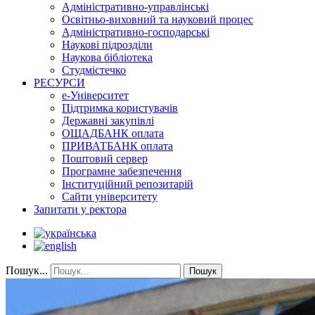
Адміністративно-управлінські
Освітньо-виховний та науковий процес
Адміністративно-господарські
Наукові підрозділи
Наукова бібліотека
Студмістечко
РЕСУРСИ
е-Університет
Підтримка користувачів
Державні закупівлі
ОЩАДБАНК оплата
ПРИВАТБАНК оплата
Поштовий сервер
Програмне забезпечення
Інституційний репозитарій
Сайти університету
Запитати у ректора
Пошук...
Пошук