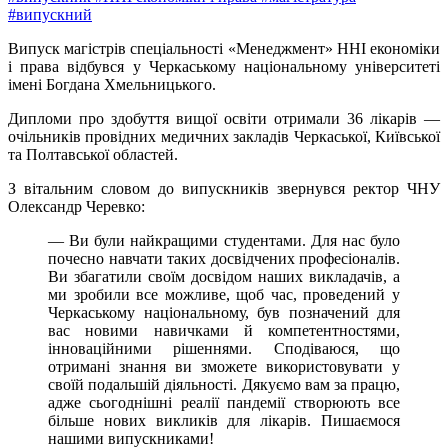
#випускний
Випуск магістрів спеціальності «Менеджмент» ННІ економіки
і права відбувся у Черкаському національному університеті
імені Богдана Хмельницького.
Дипломи про здобуття вищої освіти отримали 36 лікарів —
очільників провідних медичних закладів Черкаської, Київської
та Полтавської областей.
З вітальним словом до випускників звернувся ректор ЧНУ
Олександр Черевко:
— Ви були найкращими студентами. Для нас було
почесно навчати таких досвідчених професіоналів.
Ви збагатили своїм досвідом наших викладачів, а
ми зробили все можливе, щоб час, проведений у
Черкаському національному, був позначений для
вас новими навичками й компетентностями,
інноваційними рішеннями. Сподіваюся, що
отримані знання ви зможете використовувати у
своїй подальшій діяльності. Дякуємо вам за працю,
адже сьогоднішні реалії пандемії створюють все
більше нових викликів для лікарів. Пишаємося
нашими випускниками!