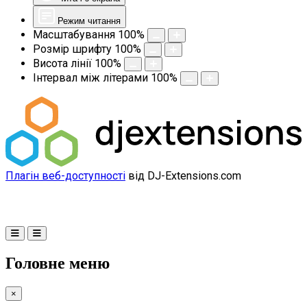
Режим читання
Масштабування
100
%
Розмір шрифту
100
%
Висота лінії
100
%
Інтервал між літерами
100
%
Плагін веб-доступності
від DJ-Extensions.com
Головне меню
×