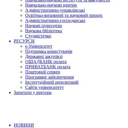
Навчально-наукові центри
Адміністративно-управлінські
Освітньо-виховний та науковий процес
Адміністративно-господарські
Наукові підрозділи
Наукова бібліотека
Студмістечко
РЕСУРСИ
е-Університет
Підтримка користувачів
Державні закупівлі
ОЩАДБАНК оплата
ПРИВАТБАНК оплата
Поштовий сервер
Програмне забезпечення
Інституційний репозитарій
Сайти університету
Запитати у ректора
НОВИНИ