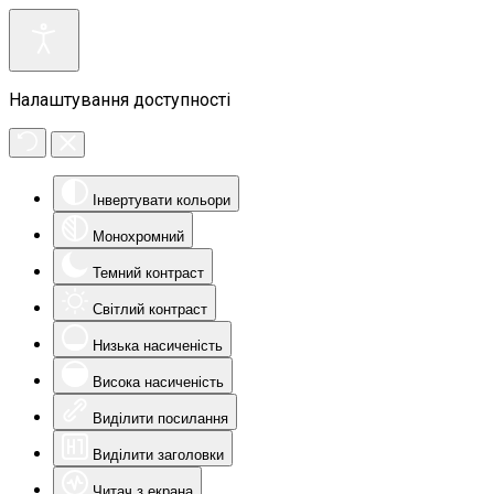
Налаштування доступності
Інвертувати кольори
Монохромний
Темний контраст
Світлий контраст
Низька насиченість
Висока насиченість
Виділити посилання
Виділити заголовки
Читач з екрана