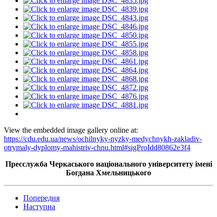
View the embedded image gallery online at:
https://cdu.edu.ua/news/ochilnyky-nyzky-medychnykh-zakladiv-
otrymaly-dyplomy-mahistriv-chnu.html#sigProIdd80862e3f4
Пресслужба Черкаського національного університету імені
Богдана Хмельницького
Попередня
Наступна