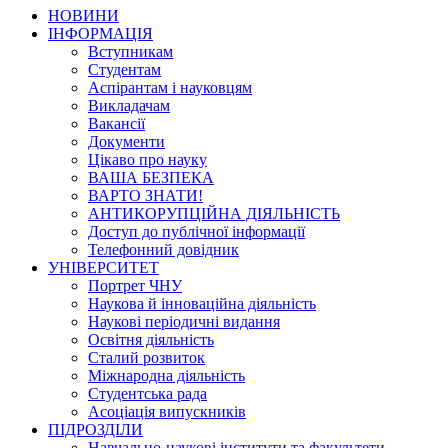
НОВИНИ
ІНФОРМАЦІЯ
Вступникам
Студентам
Аспірантам і науковцям
Викладачам
Вакансії
Документи
Цікаво про науку
ВАША БЕЗПЕКА
ВАРТО ЗНАТИ!
АНТИКОРУПЦІЙНА ДІЯЛЬНІСТЬ
Доступ до публічної інформації
Телефонний довідник
УНІВЕРСИТЕТ
Портрет ЧНУ
Наукова й інноваційна діяльність
Наукові періодичні видання
Освітня діяльність
Сталий розвиток
Міжнародна діяльність
Студентська рада
Асоціація випускників
ПІДРОЗДІЛИ
Навчально-наукові інститути та факультети