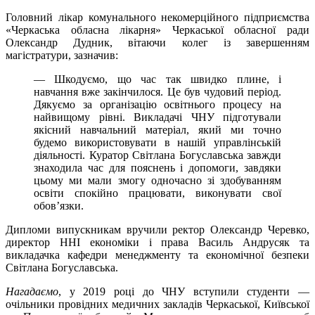
Головний лікар комунального некомерційного підприємства
«Черкаська обласна лікарня» Черкаської обласної ради
Олександр Дудник, вітаючи колег із завершенням
магістратури, зазначив:
— Шкодуємо, що час так швидко плине, і
навчання вже закінчилося. Це був чудовий період.
Дякуємо за організацію освітнього процесу на
найвищому рівні. Викладачі ЧНУ підготували
якісний навчальний матеріал, який ми точно
будемо використовувати в нашій управлінській
діяльності. Куратор Світлана Богуславська завжди
знаходила час для пояснень і допомоги, завдяки
цьому ми мали змогу одночасно зі здобуванням
освіти спокійно працювати, виконувати свої
обов’язки.
Дипломи випускникам вручили ректор Олександр Черевко,
директор ННІ економіки і права Василь Андрусяк та
викладачка кафедри менеджменту та економічної безпеки
Світлана Богуславська.
Нагадаємо
, у 2019 році до ЧНУ вступили студенти —
очільники провідних медичних закладів Черкаської, Київської