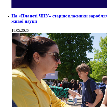
На «Планеті ЧНУ» старшокласники зароблял
живої науки
19.05.2026