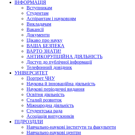
ІНФОРМАЦІЯ
Вступникам
Студентам
Аспірантам і науковцям
Викладачам
Вакансії
Документи
Цікаво про науку
ВАША БЕЗПЕКА
ВАРТО ЗНАТИ!
АНТИКОРУПЦІЙНА ДІЯЛЬНІСТЬ
Доступ до публічної інформації
Телефонний довідник
УНІВЕРСИТЕТ
Портрет ЧНУ
Наукова й інноваційна діяльність
Наукові періодичні видання
Освітня діяльність
Сталий розвиток
Міжнародна діяльність
Студентська рада
Асоціація випускників
ПІДРОЗДІЛИ
Навчально-наукові інститути та факультети
Навчально-наукові центри