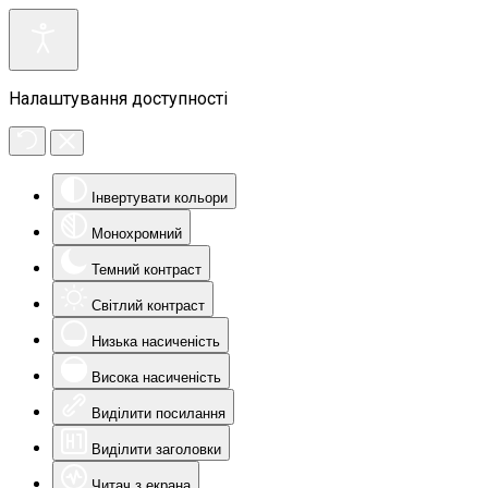
Налаштування доступності
Інвертувати кольори
Монохромний
Темний контраст
Світлий контраст
Низька насиченість
Висока насиченість
Виділити посилання
Виділити заголовки
Читач з екрана