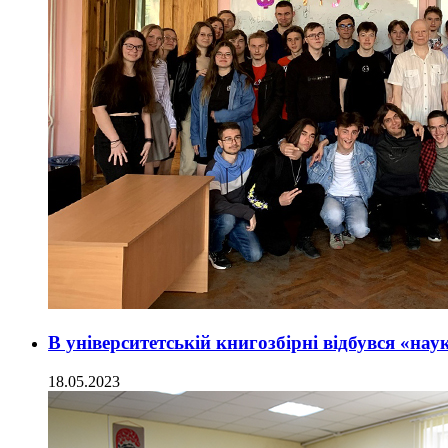
В університетській книгозбірні відбувся «нау
18.05.2023