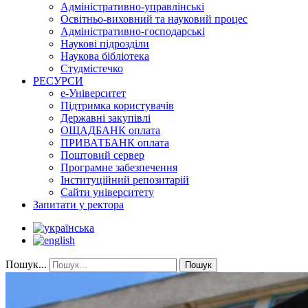
Адміністративно-управлінські
Освітньо-виховний та науковий процес
Адміністративно-господарські
Наукові підрозділи
Наукова бібліотека
Студмістечко
РЕСУРСИ
е-Університет
Підтримка користувачів
Державні закупівлі
ОЩАДБАНК оплата
ПРИВАТБАНК оплата
Поштовий сервер
Програмне забезпечення
Інституційний репозитарій
Сайти університету
Запитати у ректора
Пошук...
Пошук