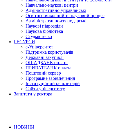
Навчально-наукові центри
Адміністративно-управлінські
Освітньо-виховний та науковий процес
Адміністративно-господарські
Наукові підрозділи
Наукова бібліотека
Студмістечко
РЕСУРСИ
е-Університет
Підтримка користувачів
Державні закупівлі
ОЩАДБАНК оплата
ПРИВАТБАНК оплата
Поштовий сервер
Програмне забезпечення
Інституційний репозитарій
Сайти університету
Запитати у ректора
НОВИНИ