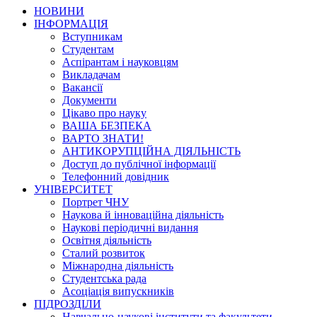
НОВИНИ
ІНФОРМАЦІЯ
Вступникам
Студентам
Аспірантам і науковцям
Викладачам
Вакансії
Документи
Цікаво про науку
ВАША БЕЗПЕКА
ВАРТО ЗНАТИ!
АНТИКОРУПЦІЙНА ДІЯЛЬНІСТЬ
Доступ до публічної інформації
Телефонний довідник
УНІВЕРСИТЕТ
Портрет ЧНУ
Наукова й інноваційна діяльність
Наукові періодичні видання
Освітня діяльність
Сталий розвиток
Міжнародна діяльність
Студентська рада
Асоціація випускників
ПІДРОЗДІЛИ
Навчально-наукові інститути та факультети