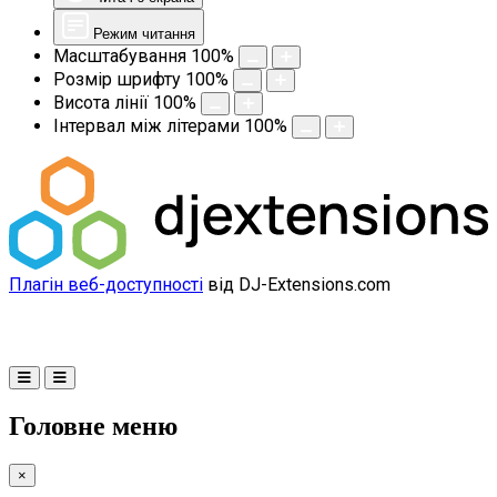
Режим читання
Масштабування
100
%
Розмір шрифту
100
%
Висота лінії
100
%
Інтервал між літерами
100
%
Плагін веб-доступності
від DJ-Extensions.com
Головне меню
×