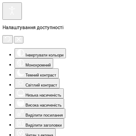
Налаштування доступності
Інвертувати кольори
Монохромний
Темний контраст
Світлий контраст
Низька насиченість
Висока насиченість
Виділити посилання
Виділити заголовки
Читач з екрана