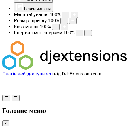
Режим читання
Масштабування
100
%
Розмір шрифту
100
%
Висота лінії
100
%
Інтервал між літерами
100
%
Плагін веб-доступності
від DJ-Extensions.com
Головне меню
×