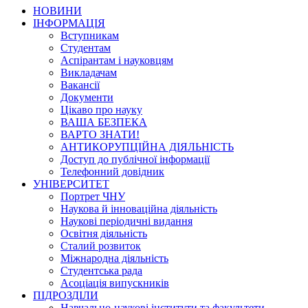
НОВИНИ
ІНФОРМАЦІЯ
Вступникам
Студентам
Аспірантам і науковцям
Викладачам
Вакансії
Документи
Цікаво про науку
ВАША БЕЗПЕКА
ВАРТО ЗНАТИ!
АНТИКОРУПЦІЙНА ДІЯЛЬНІСТЬ
Доступ до публічної інформації
Телефонний довідник
УНІВЕРСИТЕТ
Портрет ЧНУ
Наукова й інноваційна діяльність
Наукові періодичні видання
Освітня діяльність
Сталий розвиток
Міжнародна діяльність
Студентська рада
Асоціація випускників
ПІДРОЗДІЛИ
Навчально-наукові інститути та факультети