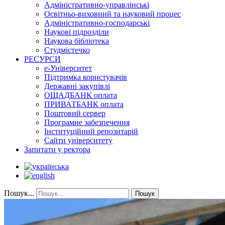
Адміністративно-управлінські
Освітньо-виховний та науковий процес
Адміністративно-господарські
Наукові підрозділи
Наукова бібліотека
Студмістечко
РЕСУРСИ
е-Університет
Підтримка користувачів
Державні закупівлі
ОЩАДБАНК оплата
ПРИВАТБАНК оплата
Поштовий сервер
Програмне забезпечення
Інституційний репозитарій
Сайти університету
Запитати у ректора
Пошук...
Пошук