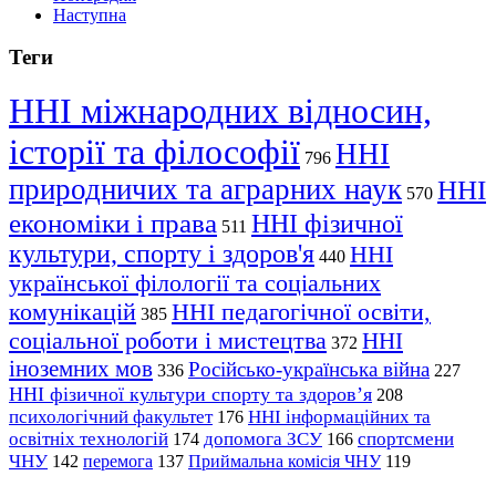
Наступна
Теги
ННІ міжнародних відносин,
історії та філософії
ННІ
796
природничих та аграрних наук
ННІ
570
економіки і права
ННІ фізичної
511
культури, спорту і здоров'я
ННІ
440
української філології та соціальних
комунікацій
ННІ педагогічної освіти,
385
соціальної роботи і мистецтва
ННІ
372
іноземних мов
Російсько-українська війна
336
227
ННІ фізичної культури спорту та здоров’я
208
психологічний факультет
ННІ інформаційних та
176
освітніх технологій
допомога ЗСУ
спортсмени
174
166
ЧНУ
перемога
142
137
Приймальна комісія ЧНУ
119