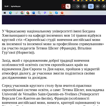
У Черкаському національному університеті імені Богдана
Хмельницького на кафедрі іноземних мов 14 травня відбувся
круглий стіл «Європейські студії: вивчення англійської мови
як іноземної та іноземної мови за професійним спрямуванням»
(за участю педагогів Тетяни Шелег (Франція), Віталіни
Гурʼєвої (Норвегія)).
Захід, який є продовженням доброї традиції вивчення
особливостей освітніх систем європейських країн на
відзначення Дня Європи та Дня науки, пройшов у відкритій
атмосфері діалогу, де учасники змогли поділитися своїми
дослідженнями та досвідом.
Серед учасників круглого столу були вчителі-практики
європейської системи освіти, а саме: Тетяна Шелег, викладачка
Université de Versailles Saint-Quentin-en-Yvelines (Університет
Версаля Сен-Кантен-ан-Івелін), Франція (особливості
вивчення англійської мови, вимоги, критерії оцінювання) та