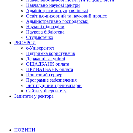
Навчально-наукові центри
Адміністративно-управлінські
Освітньо-виховний та науковий процес
Адміністративно-господарські
Наукові підрозділи
Наукова бібліотека
Студмістечко
РЕСУРСИ
е-Університет
Підтримка користувачів
Державні закупівлі
ОЩАДБАНК оплата
ПРИВАТБАНК оплата
Поштовий сервер
Програмне забезпечення
Інституційний репозитарій
Сайти університету
Запитати у ректора
НОВИНИ