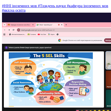
#ННІ іноземних мов
#Тиждень науки
#кафедра іноземних мов
#якісна освіта