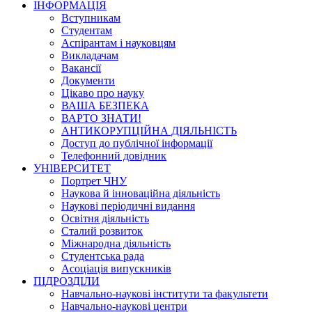
ІНФОРМАЦІЯ
Вступникам
Студентам
Аспірантам і науковцям
Викладачам
Вакансії
Документи
Цікаво про науку
ВАША БЕЗПЕКА
ВАРТО ЗНАТИ!
АНТИКОРУПЦІЙНА ДІЯЛЬНІСТЬ
Доступ до публічної інформації
Телефонний довідник
УНІВЕРСИТЕТ
Портрет ЧНУ
Наукова й інноваційна діяльність
Наукові періодичні видання
Освітня діяльність
Сталий розвиток
Міжнародна діяльність
Студентська рада
Асоціація випускників
ПІДРОЗДІЛИ
Навчально-наукові інститути та факультети
Навчально-наукові центри