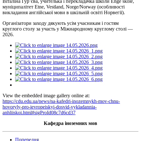
Віталіна Гур’єва, учителька і перекладачка школи Enge skole,
муніципалітет Etne, Vestland, Norge/Norway (особливості
викладання англійської мови в шкільній освіті Норвегії).
Організатори заходу дякують усім учасникам і гостям
круглого столу за участь у Міжнародному круглому столі —
2026.
View the embedded image gallery online at:
https://cdu.edu.ua/news/na-kafedri-inozemnykh-mov-chnu-
hovoryly-pro-ievropeiskyi-dosvid-vykladannia-
anhliiskoi.html#sigProId08c7d6cd37
Кафедра іноземних мов
Попередня