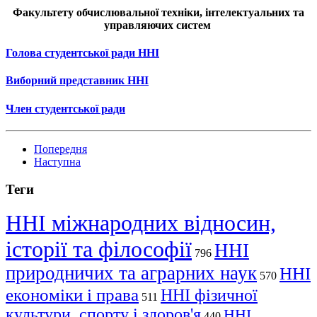
Факультету обчислювальної техніки, інтелектуальних та
управляючих систем
Голова студентської ради ННІ
Виборний представник ННІ
Член студентської ради
Попередня
Наступна
Теги
ННІ міжнародних відносин,
історії та філософії
ННІ
796
природничих та аграрних наук
ННІ
570
економіки і права
ННІ фізичної
511
культури, спорту і здоров'я
ННІ
440