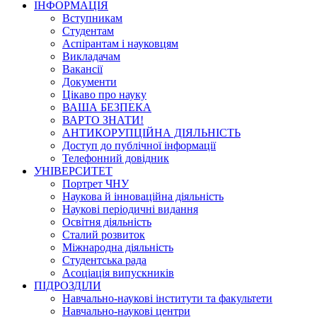
ІНФОРМАЦІЯ
Вступникам
Студентам
Аспірантам і науковцям
Викладачам
Вакансії
Документи
Цікаво про науку
ВАША БЕЗПЕКА
ВАРТО ЗНАТИ!
АНТИКОРУПЦІЙНА ДІЯЛЬНІСТЬ
Доступ до публічної інформації
Телефонний довідник
УНІВЕРСИТЕТ
Портрет ЧНУ
Наукова й інноваційна діяльність
Наукові періодичні видання
Освітня діяльність
Сталий розвиток
Міжнародна діяльність
Студентська рада
Асоціація випускників
ПІДРОЗДІЛИ
Навчально-наукові інститути та факультети
Навчально-наукові центри