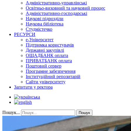
Адміністративно-управлінські
Освітньо-виховний та науковий процес
Адміністративно-господарські
Наукові підрозділи
Наукова бібліотека
Студмістечко
РЕСУРСИ
е-Університет
Підтримка користувачів
Державні закупівлі
ОЩАДБАНК оплата
ПРИВАТБАНК оплата
Поштовий сервер
Програмне забезпечення
Інституційний репозитарій
Сайти університету
Запитати у ректора
Пошук...
Пошук