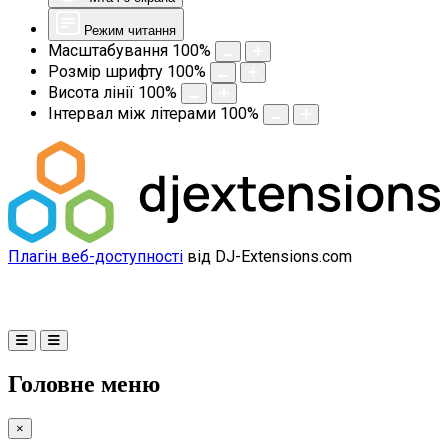
Режим читання
Масштабування
100
%
Розмір шрифту
100
%
Висота лінії
100
%
Інтервал між літерами
100
%
Плагін веб-доступності
від DJ-Extensions.com
Головне меню
×