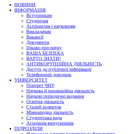
НОВИНИ
ІНФОРМАЦІЯ
Вступникам
Студентам
Аспірантам і науковцям
Викладачам
Вакансії
Документи
Цікаво про науку
ВАША БЕЗПЕКА
ВАРТО ЗНАТИ!
АНТИКОРУПЦІЙНА ДІЯЛЬНІСТЬ
Доступ до публічної інформації
Телефонний довідник
УНІВЕРСИТЕТ
Портрет ЧНУ
Наукова й інноваційна діяльність
Наукові періодичні видання
Освітня діяльність
Сталий розвиток
Міжнародна діяльність
Студентська рада
Асоціація випускників
ПІДРОЗДІЛИ
Навчально-наукові інститути та факультети