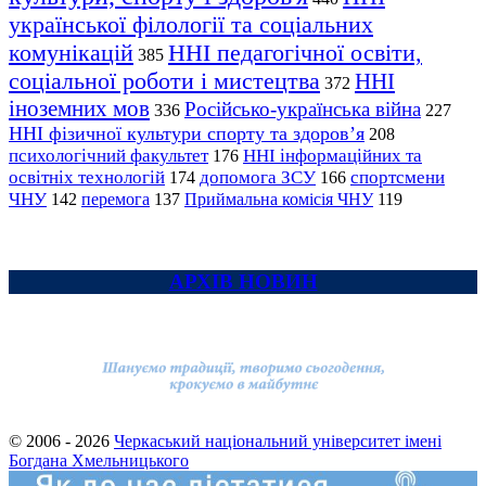
української філології та соціальних
комунікацій
ННІ педагогічної освіти,
385
соціальної роботи і мистецтва
ННІ
372
іноземних мов
Російсько-українська війна
336
227
ННІ фізичної культури спорту та здоров’я
208
психологічний факультет
ННІ інформаційних та
176
освітніх технологій
допомога ЗСУ
спортсмени
174
166
ЧНУ
перемога
142
137
Приймальна комісія ЧНУ
119
АРХІВ НОВИН
© 2006 - 2026
Черкаський національний університет імені
Богдана Хмельницького