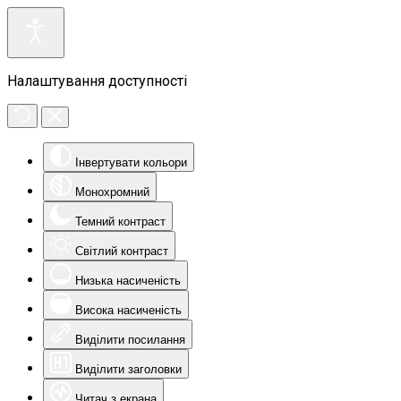
Налаштування доступності
Інвертувати кольори
Монохромний
Темний контраст
Світлий контраст
Низька насиченість
Висока насиченість
Виділити посилання
Виділити заголовки
Читач з екрана