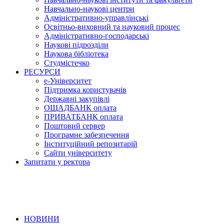
Навчально-наукові центри
Адміністративно-управлінські
Освітньо-виховний та науковий процес
Адміністративно-господарські
Наукові підрозділи
Наукова бібліотека
Студмістечко
РЕСУРСИ
е-Університет
Підтримка користувачів
Державні закупівлі
ОЩАДБАНК оплата
ПРИВАТБАНК оплата
Поштовий сервер
Програмне забезпечення
Інституційний репозитарій
Сайти університету
Запитати у ректора
НОВИНИ