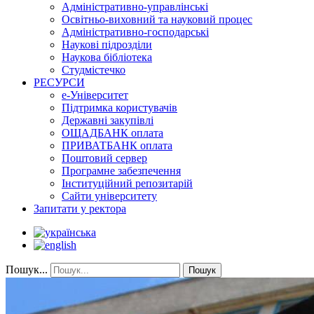
Адміністративно-управлінські
Освітньо-виховний та науковий процес
Адміністративно-господарські
Наукові підрозділи
Наукова бібліотека
Студмістечко
РЕСУРСИ
е-Університет
Підтримка користувачів
Державні закупівлі
ОЩАДБАНК оплата
ПРИВАТБАНК оплата
Поштовий сервер
Програмне забезпечення
Інституційний репозитарій
Сайти університету
Запитати у ректора
Пошук...
Пошук