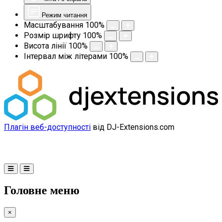
Режим читання
Масштабування
100
%
Розмір шрифту
100
%
Висота лінії
100
%
Інтервал між літерами
100
%
Плагін веб-доступності
від DJ-Extensions.com
Головне меню
×