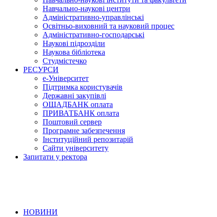
Навчально-наукові центри
Адміністративно-управлінські
Освітньо-виховний та науковий процес
Адміністративно-господарські
Наукові підрозділи
Наукова бібліотека
Студмістечко
РЕСУРСИ
е-Університет
Підтримка користувачів
Державні закупівлі
ОЩАДБАНК оплата
ПРИВАТБАНК оплата
Поштовий сервер
Програмне забезпечення
Інституційний репозитарій
Сайти університету
Запитати у ректора
НОВИНИ