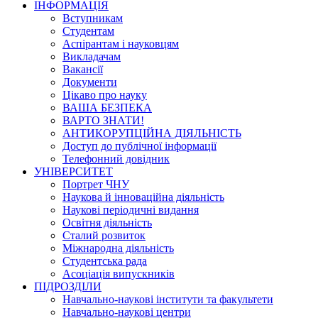
ІНФОРМАЦІЯ
Вступникам
Студентам
Аспірантам і науковцям
Викладачам
Вакансії
Документи
Цікаво про науку
ВАША БЕЗПЕКА
ВАРТО ЗНАТИ!
АНТИКОРУПЦІЙНА ДІЯЛЬНІСТЬ
Доступ до публічної інформації
Телефонний довідник
УНІВЕРСИТЕТ
Портрет ЧНУ
Наукова й інноваційна діяльність
Наукові періодичні видання
Освітня діяльність
Сталий розвиток
Міжнародна діяльність
Студентська рада
Асоціація випускників
ПІДРОЗДІЛИ
Навчально-наукові інститути та факультети
Навчально-наукові центри