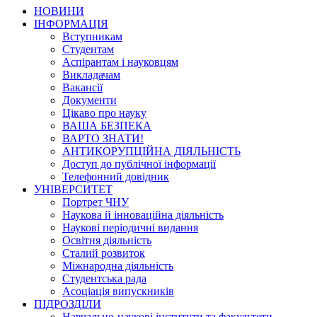
НОВИНИ
ІНФОРМАЦІЯ
Вступникам
Студентам
Аспірантам і науковцям
Викладачам
Вакансії
Документи
Цікаво про науку
ВАША БЕЗПЕКА
ВАРТО ЗНАТИ!
АНТИКОРУПЦІЙНА ДІЯЛЬНІСТЬ
Доступ до публічної інформації
Телефонний довідник
УНІВЕРСИТЕТ
Портрет ЧНУ
Наукова й інноваційна діяльність
Наукові періодичні видання
Освітня діяльність
Сталий розвиток
Міжнародна діяльність
Студентська рада
Асоціація випускників
ПІДРОЗДІЛИ
Навчально-наукові інститути та факультети