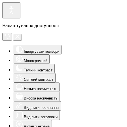
Налаштування доступності
Інвертувати кольори
Монохромний
Темний контраст
Світлий контраст
Низька насиченість
Висока насиченість
Виділити посилання
Виділити заголовки
Читач з екрана