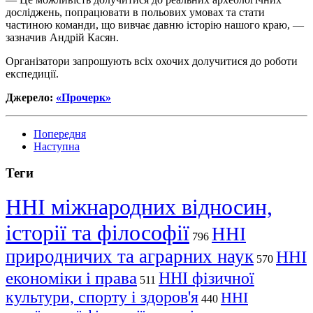
досліджень, попрацювати в польових умовах та стати
частиною команди, що вивчає давню історію нашого краю, —
зазначив Андрій Касян.
Організатори запрошують всіх охочих долучитися до роботи
експедиції.
Джерело:
«Прочерк»
Попередня
Наступна
Теги
ННІ міжнародних відносин,
історії та філософії
ННІ
796
природничих та аграрних наук
ННІ
570
економіки і права
ННІ фізичної
511
культури, спорту і здоров'я
ННІ
440