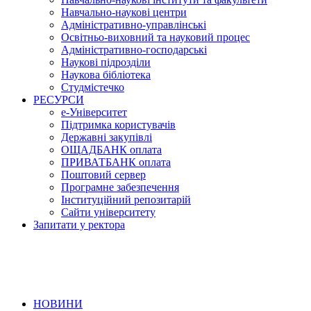
Навчально-наукові центри
Адміністративно-управлінські
Освітньо-виховний та науковий процес
Адміністративно-господарські
Наукові підрозділи
Наукова бібліотека
Студмістечко
РЕСУРСИ
е-Університет
Підтримка користувачів
Державні закупівлі
ОЩАДБАНК оплата
ПРИВАТБАНК оплата
Поштовий сервер
Програмне забезпечення
Інституційний репозитарій
Сайти університету
Запитати у ректора
НОВИНИ