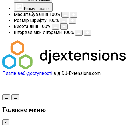
Режим читання
Масштабування
100
%
Розмір шрифту
100
%
Висота лінії
100
%
Інтервал між літерами
100
%
Плагін веб-доступності
від DJ-Extensions.com
Головне меню
×