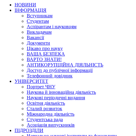
НОВИНИ
ІНФОРМАЦІЯ
Вступникам
Студентам
Аспірантам і науковцям
Викладачам
Вакансії
Документи
Цікаво про науку
ВАША БЕЗПЕКА
ВАРТО ЗНАТИ!
АНТИКОРУПЦІЙНА ДІЯЛЬНІСТЬ
Доступ до публічної інформації
Телефонний довідник
УНІВЕРСИТЕТ
Портрет ЧНУ
Наукова й інноваційна діяльність
Наукові періодичні видання
Освітня діяльність
Сталий розвиток
Міжнародна діяльність
Студентська рада
Асоціація випускників
ПІДРОЗДІЛИ
Навчально-наукові інститути та факультети