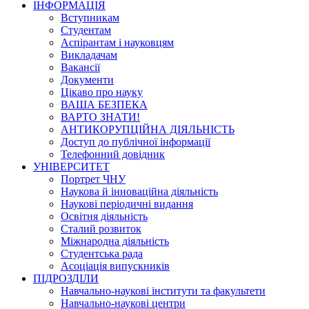
ІНФОРМАЦІЯ
Вступникам
Студентам
Аспірантам і науковцям
Викладачам
Вакансії
Документи
Цікаво про науку
ВАША БЕЗПЕКА
ВАРТО ЗНАТИ!
АНТИКОРУПЦІЙНА ДІЯЛЬНІСТЬ
Доступ до публічної інформації
Телефонний довідник
УНІВЕРСИТЕТ
Портрет ЧНУ
Наукова й інноваційна діяльність
Наукові періодичні видання
Освітня діяльність
Сталий розвиток
Міжнародна діяльність
Студентська рада
Асоціація випускників
ПІДРОЗДІЛИ
Навчально-наукові інститути та факультети
Навчально-наукові центри