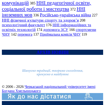
комунікацій
ННІ педагогічної освіти,
385
соціальної роботи і мистецтва
ННІ
372
іноземних мов
Російсько-українська війна
336
227
ННІ фізичної культури спорту та здоров’я
208
психологічний факультет
ННІ інформаційних та
176
освітніх технологій
допомога ЗСУ
спортсмени
174
166
ЧНУ
перемога
142
137
Приймальна комісія ЧНУ
119
АРХІВ НОВИН
© 2006 - 2026
Черкаський національний університет імені
Богдана Хмельницького