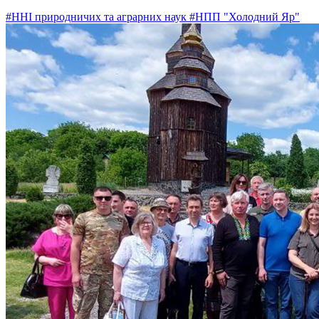
#ННІ природничих та аграрних наук
#НПП "Холодний Яр"