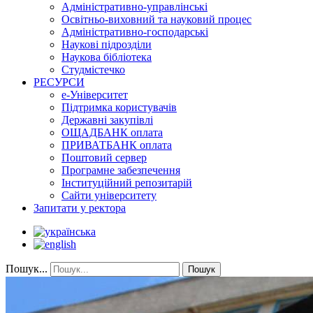
Адміністративно-управлінські
Освітньо-виховний та науковий процес
Адміністративно-господарські
Наукові підрозділи
Наукова бібліотека
Студмістечко
РЕСУРСИ
е-Університет
Підтримка користувачів
Державні закупівлі
ОЩАДБАНК оплата
ПРИВАТБАНК оплата
Поштовий сервер
Програмне забезпечення
Інституційний репозитарій
Сайти університету
Запитати у ректора
Пошук...
Пошук