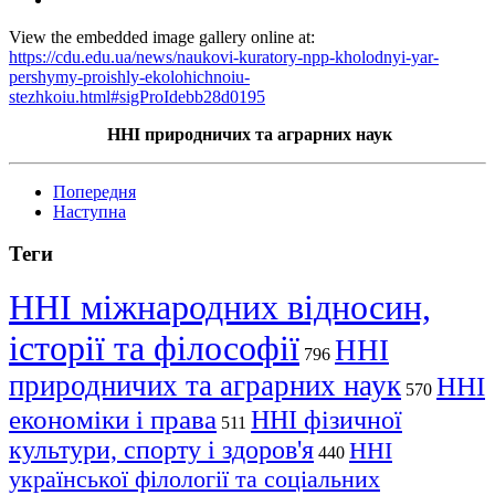
View the embedded image gallery online at:
https://cdu.edu.ua/news/naukovi-kuratory-npp-kholodnyi-yar-
pershymy-proishly-ekolohichnoiu-
stezhkoiu.html#sigProIdebb28d0195
ННІ природничих та аграрних наук
Попередня
Наступна
Теги
ННІ міжнародних відносин,
історії та філософії
ННІ
796
природничих та аграрних наук
ННІ
570
економіки і права
ННІ фізичної
511
культури, спорту і здоров'я
ННІ
440
української філології та соціальних