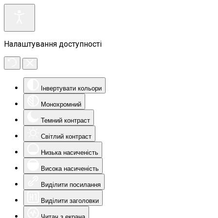
Налаштування доступності
Інвертувати кольори
Монохромний
Темний контраст
Світлий контраст
Низька насиченість
Висока насиченість
Виділити посилання
Виділити заголовки
Читач з екрана