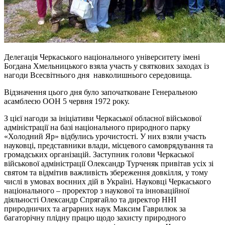
Делегація Черкаського національного університету імені
Богдана Хмельницького взяла участь у святкових заходах із
нагоди Всесвітнього дня навколишнього середовища.
Відзначення цього дня було започатковане Генеральною
асамблеєю ООН 5 червня 1972 року.
З цієї нагоди за ініціативи Черкаської обласної військової
адміністрації на базі національного природного парку
«Холодний Яр» відбулись урочистості. У них взяли участь
науковці, представники влади, місцевого самоврядування та
громадських організацій. Заступник голови Черкаської
військової адміністрації Олександр Турченяк привітав усіх зі
святом та відмітив важливість збереження довкілля, у тому
числі в умовах воєнних дій в Україні. Науковці Черкаського
національного – проректор з наукової та інноваційної
діяльності Олександр Спрягайло та директор ННІ
природничих та аграрних наук Максим Гаврилюк за
багаторічну плідну працю щодо захисту природного