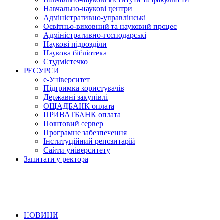
Навчально-наукові центри
Адміністративно-управлінські
Освітньо-виховний та науковий процес
Адміністративно-господарські
Наукові підрозділи
Наукова бібліотека
Студмістечко
РЕСУРСИ
е-Університет
Підтримка користувачів
Державні закупівлі
ОЩАДБАНК оплата
ПРИВАТБАНК оплата
Поштовий сервер
Програмне забезпечення
Інституційний репозитарій
Сайти університету
Запитати у ректора
НОВИНИ