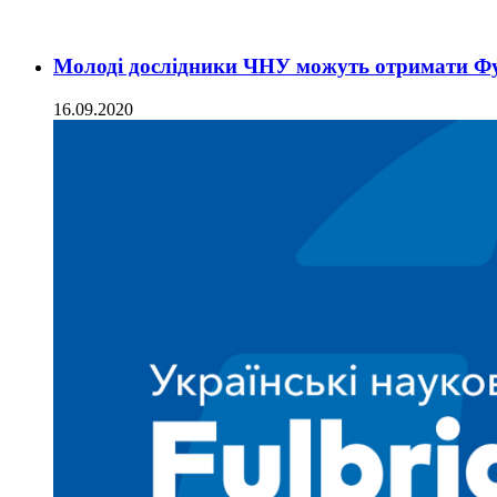
Молоді дослідники ЧНУ можуть отримати Фул
16.09.2020