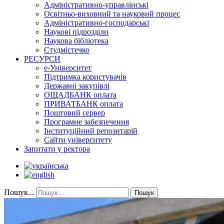
Адміністративно-управлінські
Освітньо-виховний та науковий процес
Адміністративно-господарські
Наукові підрозділи
Наукова бібліотека
Студмістечко
РЕСУРСИ
е-Університет
Підтримка користувачів
Державні закупівлі
ОЩАДБАНК оплата
ПРИВАТБАНК оплата
Поштовий сервер
Програмне забезпечення
Інституційний репозитарій
Сайти університету
Запитати у ректора
Пошук...
Пошук