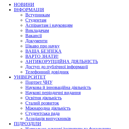
НОВИНИ
ІНФОРМАЦІЯ
Вступникам
Студентам
Аспірантам і науковцям
Викладачам
Вакансії
Документи
Цікаво про науку
ВАША БЕЗПЕКА
ВАРТО ЗНАТИ!
АНТИКОРУПЦІЙНА ДІЯЛЬНІСТЬ
Доступ до публічної інформації
Телефонний довідник
УНІВЕРСИТЕТ
Портрет ЧНУ
Наукова й інноваційна діяльність
Наукові періодичні видання
Освітня діяльність
Сталий розвиток
Міжнародна діяльність
Студентська рада
Асоціація випускників
ПІДРОЗДІЛИ
Навчально-наукові інститути та факультети