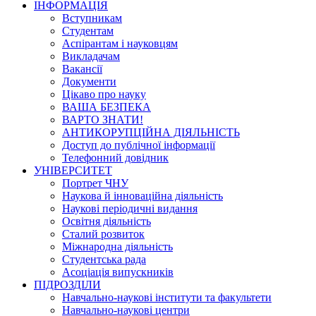
ІНФОРМАЦІЯ
Вступникам
Студентам
Аспірантам і науковцям
Викладачам
Вакансії
Документи
Цікаво про науку
ВАША БЕЗПЕКА
ВАРТО ЗНАТИ!
АНТИКОРУПЦІЙНА ДІЯЛЬНІСТЬ
Доступ до публічної інформації
Телефонний довідник
УНІВЕРСИТЕТ
Портрет ЧНУ
Наукова й інноваційна діяльність
Наукові періодичні видання
Освітня діяльність
Сталий розвиток
Міжнародна діяльність
Студентська рада
Асоціація випускників
ПІДРОЗДІЛИ
Навчально-наукові інститути та факультети
Навчально-наукові центри