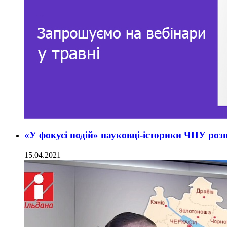
«У фокусі подій» науковці-історики ЧНУ розп
15.04.2021