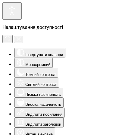
Налаштування доступності
Інвертувати кольори
Монохромний
Темний контраст
Світлий контраст
Низька насиченість
Висока насиченість
Виділити посилання
Виділити заголовки
Читач з екрана