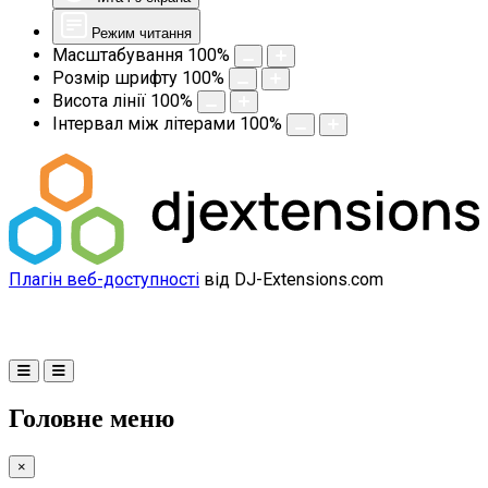
Режим читання
Масштабування
100
%
Розмір шрифту
100
%
Висота лінії
100
%
Інтервал між літерами
100
%
Плагін веб-доступності
від DJ-Extensions.com
Головне меню
×