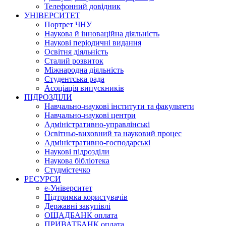
Телефонний довідник
УНІВЕРСИТЕТ
Портрет ЧНУ
Наукова й інноваційна діяльність
Наукові періодичні видання
Освітня діяльність
Сталий розвиток
Міжнародна діяльність
Студентська рада
Асоціація випускників
ПІДРОЗДІЛИ
Навчально-наукові інститути та факультети
Навчально-наукові центри
Адміністративно-управлінські
Освітньо-виховний та науковий процес
Адміністративно-господарські
Наукові підрозділи
Наукова бібліотека
Студмістечко
РЕСУРСИ
е-Університет
Підтримка користувачів
Державні закупівлі
ОЩАДБАНК оплата
ПРИВАТБАНК оплата