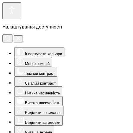
Налаштування доступності
Інвертувати кольори
Монохромний
Темний контраст
Світлий контраст
Низька насиченість
Висока насиченість
Виділити посилання
Виділити заголовки
Читач з екрана