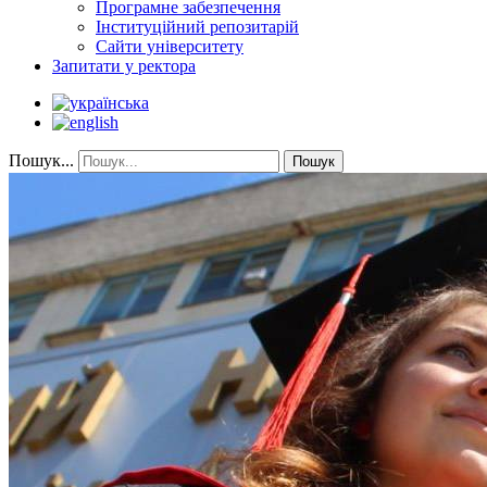
Програмне забезпечення
Інституційний репозитарій
Сайти університету
Запитати у ректора
Пошук...
Пошук