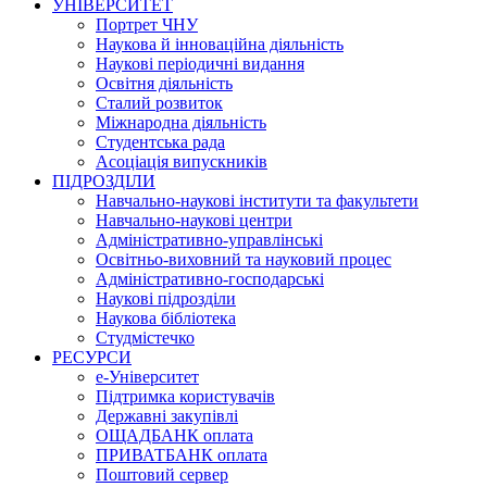
УНІВЕРСИТЕТ
Портрет ЧНУ
Наукова й інноваційна діяльність
Наукові періодичні видання
Освітня діяльність
Сталий розвиток
Міжнародна діяльність
Студентська рада
Асоціація випускників
ПІДРОЗДІЛИ
Навчально-наукові інститути та факультети
Навчально-наукові центри
Адміністративно-управлінські
Освітньо-виховний та науковий процес
Адміністративно-господарські
Наукові підрозділи
Наукова бібліотека
Студмістечко
РЕСУРСИ
е-Університет
Підтримка користувачів
Державні закупівлі
ОЩАДБАНК оплата
ПРИВАТБАНК оплата
Поштовий сервер