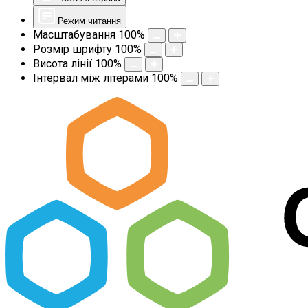
Режим читання
Масштабування
100
%
Розмір шрифту
100
%
Висота лінії
100
%
Інтервал між літерами
100
%