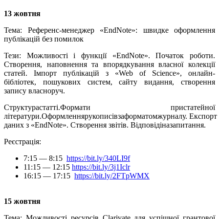
13 жовтня
Тема:
Референс-менеджер «EndNote»: швидке оформлення
публікацій без помилок
Тези:
Можливості і функції «
EndNote». Початок роботи.
Створення, наповнення та впорядкування власної колекції
статей. Імпорт публікацій з «Web of Science», онлайн-
бібліотек, пошукових систем, сайту видання, створення
запису власноруч.
Структура
статті
.
Формати пристатейної
літератури.
Оформлення
рукописів
за
форматом
журналу
.
Експорт
даних з «EndNote». Створення звітів.
Відповіді
на
запитання
.
Реєстрація:
7:15 — 8:15
https://bit.ly/340LI9f
11:15 — 12:15
https://bit.ly/3j1Iclr
16:15 — 17:15
https://bit.ly/2FTpWMX
15 жовтня
Тема: Можливості ресурсів
Clarivate
для успішної грантової