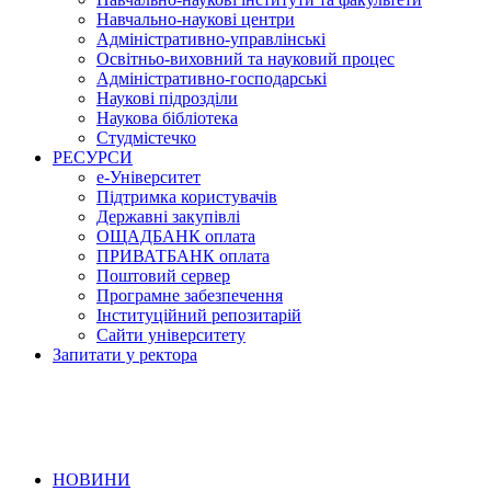
Навчально-наукові центри
Адміністративно-управлінські
Освітньо-виховний та науковий процес
Адміністративно-господарські
Наукові підрозділи
Наукова бібліотека
Студмістечко
РЕСУРСИ
е-Університет
Підтримка користувачів
Державні закупівлі
ОЩАДБАНК оплата
ПРИВАТБАНК оплата
Поштовий сервер
Програмне забезпечення
Інституційний репозитарій
Сайти університету
Запитати у ректора
НОВИНИ