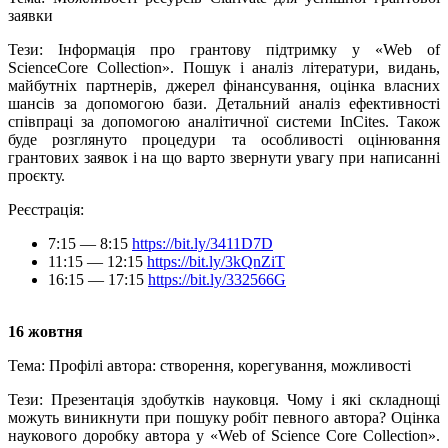
заявки
Тези: Інформація про грантову підтримку у «
Web of
Science
Core Collection».
Пошук і анал
із
літератури, видань,
майбутніх партнерів, джерел фінансування, оцінка власних
шансів за допомогою бази. Детальний аналіз ефективності
співпраці за допомогою аналітичної системи
InCites
. Також
буде розглянуто процедури та особливості оцінювання
грантових заявок і на що варто звернути увагу при написанні
проєкту.
Реєстрація:
7:15 — 8:15
https://bit.ly/3411D7D
11:15 — 12:15
https://bit.ly/3kQnZiT
16:15 — 17:15
https://bit.ly/332566G
16 жовтня
Тема: Профілі автора: створення, корегування, можливості
Тези: Презентація здобутків науковця. Чому і які складнощі
можуть виникнути при пошуку робіт певного автора? Оцінка
наукового доробку автора у «Web of Science Core Collection».