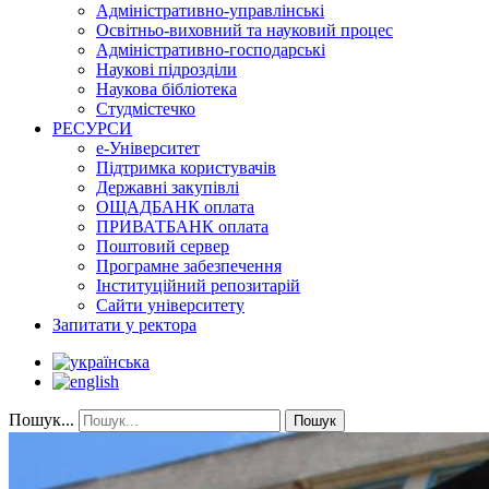
Адміністративно-управлінські
Освітньо-виховний та науковий процес
Адміністративно-господарські
Наукові підрозділи
Наукова бібліотека
Студмістечко
РЕСУРСИ
е-Університет
Підтримка користувачів
Державні закупівлі
ОЩАДБАНК оплата
ПРИВАТБАНК оплата
Поштовий сервер
Програмне забезпечення
Інституційний репозитарій
Сайти університету
Запитати у ректора
Пошук...
Пошук