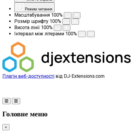
Режим читання
Масштабування
100
%
Розмір шрифту
100
%
Висота лінії
100
%
Інтервал між літерами
100
%
Плагін веб-доступності
від DJ-Extensions.com
Головне меню
×