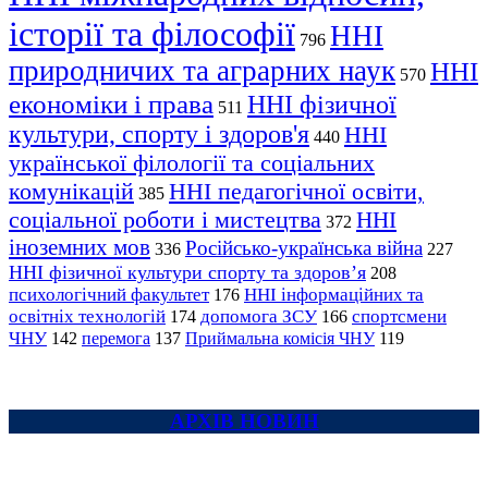
історії та філософії
ННІ
796
природничих та аграрних наук
ННІ
570
економіки і права
ННІ фізичної
511
культури, спорту і здоров'я
ННІ
440
української філології та соціальних
комунікацій
ННІ педагогічної освіти,
385
соціальної роботи і мистецтва
ННІ
372
іноземних мов
Російсько-українська війна
336
227
ННІ фізичної культури спорту та здоров’я
208
психологічний факультет
ННІ інформаційних та
176
освітніх технологій
допомога ЗСУ
спортсмени
174
166
ЧНУ
перемога
142
137
Приймальна комісія ЧНУ
119
АРХІВ НОВИН