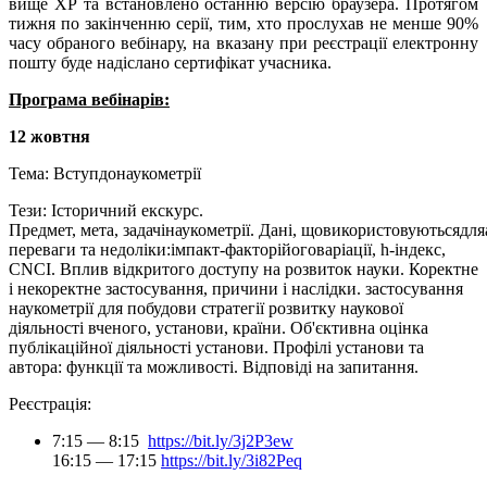
вище ХР та встановлено останню версію браузера. Протягом
тижня по закінченню серії, тим, хто прослухав не менше 90%
часу обраного вебінару, на вказану при реєстрації електронну
пошту буде надіслано сертифікат учасника.
Програма вебінарів:
12 жовтня
Тема:
Вступ
до
наукометрії
Тези:
Історичний екскурс.
Предмет
,
мета
,
задачі
наукометрії
.
Дані
,
що
використовуються
для
переваги та недоліки:
імпакт
-
фактор
і
його
варіації
, h-
індекс
,
CNCI.
Вплив відкритого доступу на розвиток науки. Коректне
і некоректне застосування, причини і наслідки. застосування
наукометрії для побудови стратегії розвитку наукової
діяльності вченого, установи, країни. Об'єктивна оцінка
публікаційної діяльності установи. Профілі установи та
автора: функції та можливості. Відповіді на запитання.
Реєстрація:
7:15 — 8:15
https://bit.ly/3j2P3ew
16:15 — 17:15
https://bit.ly/3i82Peq