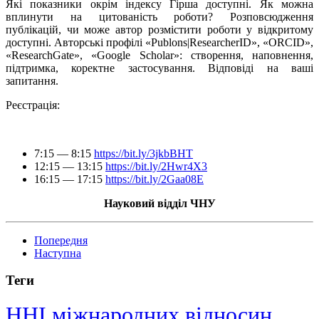
Які показники окрім індексу Гірша доступні. Як можна
вплинути на цитованість роботи? Розповсюдження
публікацій, чи може автор розмістити роботи у відкритому
доступні. Авторські профілі «Publons|ResearcherID», «ORCID»,
«Research
G
ate», «Google Scholar»: cтворення, наповнення,
підтримка, коректне застосування. Відповіді на ваші
запитання.
Реєстрація:
7:15 — 8:15
https://bit.ly/3jkbBHT
12:15 — 13:15
https://bit.ly/2Hwr4X3
16:15 — 17:15
https://bit.ly/2Gaa08E
Науковий відділ ЧНУ
Попередня
Наступна
Теги
ННІ міжнародних відносин,