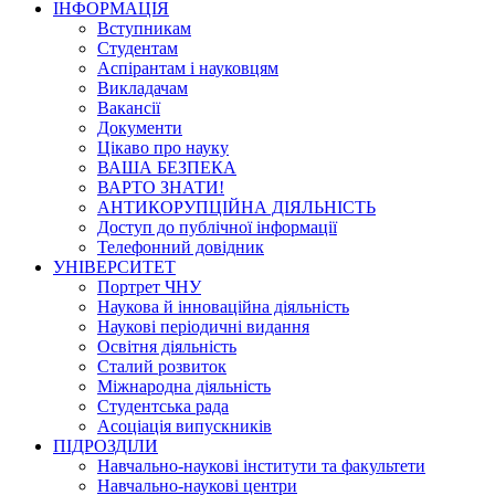
ІНФОРМАЦІЯ
Вступникам
Студентам
Аспірантам і науковцям
Викладачам
Вакансії
Документи
Цікаво про науку
ВАША БЕЗПЕКА
ВАРТО ЗНАТИ!
АНТИКОРУПЦІЙНА ДІЯЛЬНІСТЬ
Доступ до публічної інформації
Телефонний довідник
УНІВЕРСИТЕТ
Портрет ЧНУ
Наукова й інноваційна діяльність
Наукові періодичні видання
Освітня діяльність
Сталий розвиток
Міжнародна діяльність
Студентська рада
Асоціація випускників
ПІДРОЗДІЛИ
Навчально-наукові інститути та факультети
Навчально-наукові центри