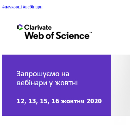
#науковці
#вебінари