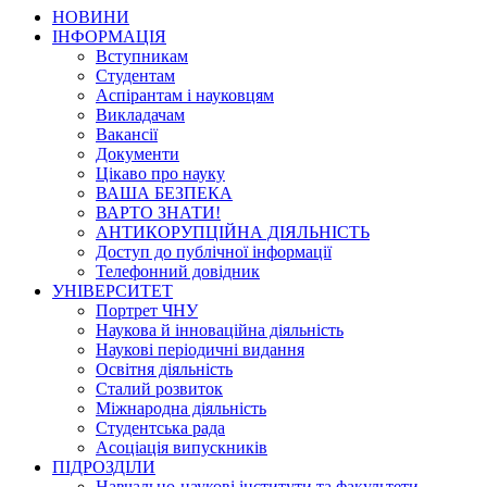
НОВИНИ
ІНФОРМАЦІЯ
Вступникам
Студентам
Аспірантам і науковцям
Викладачам
Вакансії
Документи
Цікаво про науку
ВАША БЕЗПЕКА
ВАРТО ЗНАТИ!
АНТИКОРУПЦІЙНА ДІЯЛЬНІСТЬ
Доступ до публічної інформації
Телефонний довідник
УНІВЕРСИТЕТ
Портрет ЧНУ
Наукова й інноваційна діяльність
Наукові періодичні видання
Освітня діяльність
Сталий розвиток
Міжнародна діяльність
Студентська рада
Асоціація випускників
ПІДРОЗДІЛИ
Навчально-наукові інститути та факультети