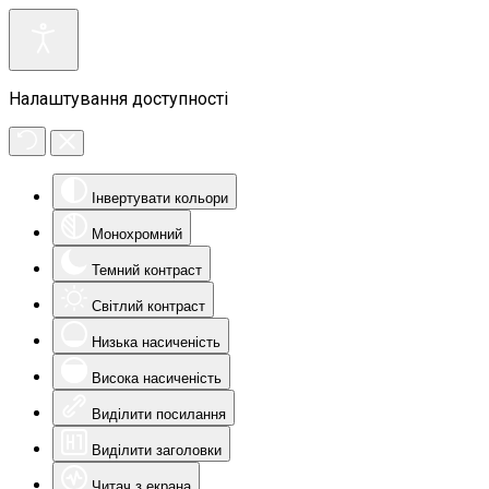
Налаштування доступності
Інвертувати кольори
Монохромний
Темний контраст
Світлий контраст
Низька насиченість
Висока насиченість
Виділити посилання
Виділити заголовки
Читач з екрана