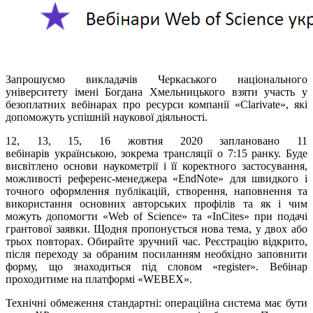
Запрошуємо викладачів Черкаського національного
університету імені Богдана Хмельницького взяти участь у
безоплатних вебінарах
про ресурси компанії «
Clarivate»
, які
допоможуть успішній наукової діяльності.
12, 13, 15, 16
жовтня
2020
заплановано 11
вебінарів українською, зокрема трансляції о 7:15 ранку. Буде
висвітлено основи наукометрії і її коректного застосування,
можливості референс-менеджера «
EndNote» для швидкого і
точного оформлення публ
ікацій, створення, наповнення та
використання основних авторських профілів та як і чим
можуть допомогти «
Web of Science» та «InCites»
при подачі
грантової заявки.
Щодня пропонується нова тема, у двох або
трьох повторах. Обирайте зручний час. Реєстрацію відкрито,
після переходу за обраним посиланням необхідно заповнити
форму, що знаходиться під словом «r
egister»
. Вебінар
проходитиме на платформі «
WEBEX»
.
Технічні обмеження стандартні: операційна система має бути