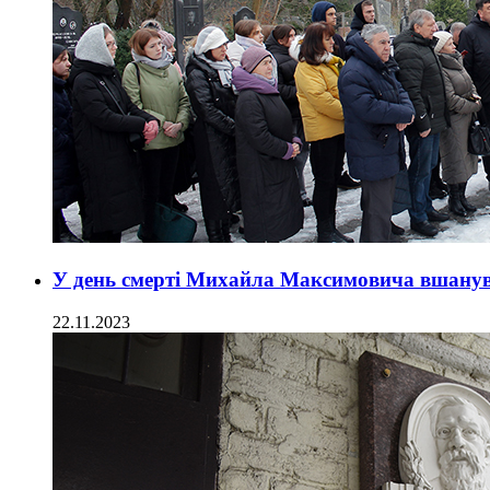
У день смерті Михайла Максимовича вшанув
22.11.2023