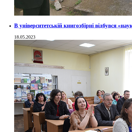
В університетській книгозбірні відбувся «нау
18.05.2023