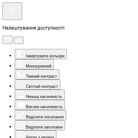
Налаштування доступності
Інвертувати кольори
Монохромний
Темний контраст
Світлий контраст
Низька насиченість
Висока насиченість
Виділити посилання
Виділити заголовки
Читач з екрана