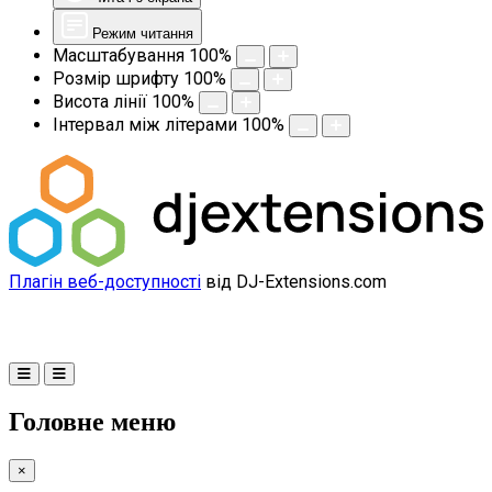
Режим читання
Масштабування
100
%
Розмір шрифту
100
%
Висота лінії
100
%
Інтервал між літерами
100
%
Плагін веб-доступності
від DJ-Extensions.com
Головне меню
×