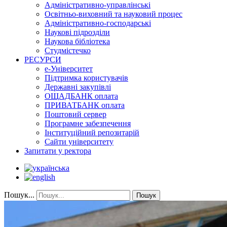
Адміністративно-управлінські
Освітньо-виховний та науковий процес
Адміністративно-господарські
Наукові підрозділи
Наукова бібліотека
Студмістечко
РЕСУРСИ
е-Університет
Підтримка користувачів
Державні закупівлі
ОЩАДБАНК оплата
ПРИВАТБАНК оплата
Поштовий сервер
Програмне забезпечення
Інституційний репозитарій
Сайти університету
Запитати у ректора
Пошук...
Пошук