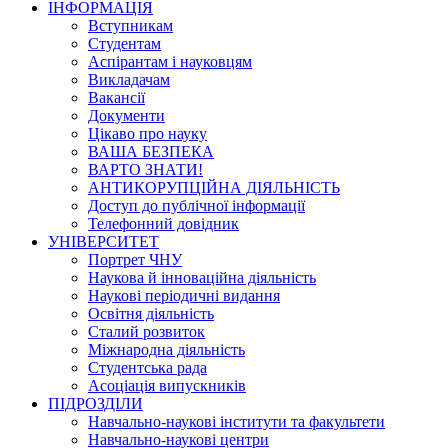
ІНФОРМАЦІЯ
Вступникам
Студентам
Аспірантам і науковцям
Викладачам
Вакансії
Документи
Цікаво про науку
ВАША БЕЗПЕКА
ВАРТО ЗНАТИ!
АНТИКОРУПЦІЙНА ДІЯЛЬНІСТЬ
Доступ до публічної інформації
Телефонний довідник
УНІВЕРСИТЕТ
Портрет ЧНУ
Наукова й інноваційна діяльність
Наукові періодичні видання
Освітня діяльність
Сталий розвиток
Міжнародна діяльність
Студентська рада
Асоціація випускників
ПІДРОЗДІЛИ
Навчально-наукові інститути та факультети
Навчально-наукові центри