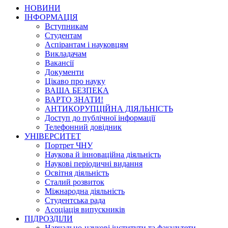
НОВИНИ
ІНФОРМАЦІЯ
Вступникам
Студентам
Аспірантам і науковцям
Викладачам
Вакансії
Документи
Цікаво про науку
ВАША БЕЗПЕКА
ВАРТО ЗНАТИ!
АНТИКОРУПЦІЙНА ДІЯЛЬНІСТЬ
Доступ до публічної інформації
Телефонний довідник
УНІВЕРСИТЕТ
Портрет ЧНУ
Наукова й інноваційна діяльність
Наукові періодичні видання
Освітня діяльність
Сталий розвиток
Міжнародна діяльність
Студентська рада
Асоціація випускників
ПІДРОЗДІЛИ
Навчально-наукові інститути та факультети