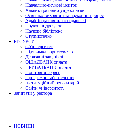
Навчально-наукові центри
Адміністративно-управлінські
Освітньо-виховний та науковий процес
Адміністративно-господарські
Наукові підрозділи
Наукова бібліотека
Студмістечко
РЕСУРСИ
е-Університет
Підтримка користувачів
Державні закупівлі
ОЩАДБАНК оплата
ПРИВАТБАНК оплата
Поштовий сервер
Програмне забезпечення
Інституційний репозитарій
Сайти університету
Запитати у ректора
НОВИНИ