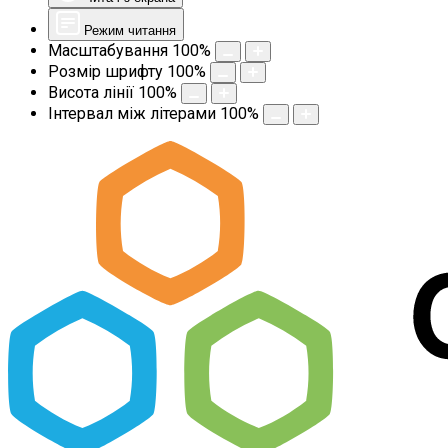
Режим читання
Масштабування
100
%
Розмір шрифту
100
%
Висота лінії
100
%
Інтервал між літерами
100
%