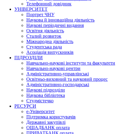
Телефонний довідник
УНІВЕРСИТЕТ
Портрет ЧНУ
Наукова й інноваційна діяльність
Наукові періодичні видання
Освітня діяльність
Сталий розвиток
Міжнародна діяльність
Студентська рада
Асоціація випускників
ПІДРОЗДІЛИ
Навчально-наукові інститути та факультети
Навчально-наукові центри
Адміністративно-управлінські
Освітньо-виховний та науковий процес
Адміністративно-господарські
Наукові підрозділи
Наукова бібліотека
Студмістечко
РЕСУРСИ
е-Університет
Підтримка користувачів
Державні закупівлі
ОЩАДБАНК оплата
ПРИВАТБАНК оплата