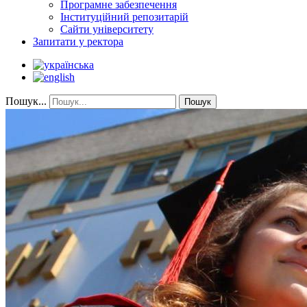
Програмне забезпечення
Інституційний репозитарій
Сайти університету
Запитати у ректора
Пошук...
Пошук