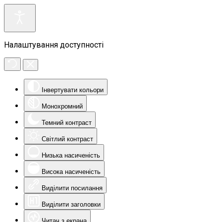
Налаштування доступності
Інвертувати кольори
Монохромний
Темний контраст
Світлий контраст
Низька насиченість
Висока насиченість
Виділити посилання
Виділити заголовки
Читач з екрана