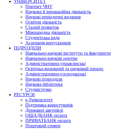
УНІВЕРСИТЕТ
Портрет ЧНУ
Наукова й інноваційна діяльність
Наукові періодичні видання
Освітня діяльність
Сталий розвиток
Міжнародна діяльність
Студентська рада
Асоціація випускників
ПІДРОЗДІЛИ
Навчально-наукові інститути та факультети
Навчально-наукові центри
Адміністративно-управлінські
Освітньо-виховний та науковий процес
Адміністративно-господарські
Наукові підрозділи
Наукова бібліотека
Студмістечко
РЕСУРСИ
е-Університет
Підтримка користувачів
Державні закупівлі
ОЩАДБАНК оплата
ПРИВАТБАНК оплата
Поштовий сервер