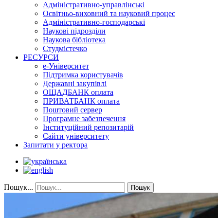
Адміністративно-управлінські
Освітньо-виховний та науковий процес
Адміністративно-господарські
Наукові підрозділи
Наукова бібліотека
Студмістечко
РЕСУРСИ
е-Університет
Підтримка користувачів
Державні закупівлі
ОЩАДБАНК оплата
ПРИВАТБАНК оплата
Поштовий сервер
Програмне забезпечення
Інституційний репозитарій
Сайти університету
Запитати у ректора
Пошук...
Пошук