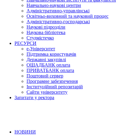
Навчально-наукові центри
Адміністративно-управлінські
Освітньо-виховний та науковий процес
Адміністративно-господарські
Наукові підрозділи
Наукова бібліотека
Студмістечко
РЕСУРСИ
е-Університет
Підтримка користувачів
Державні закупівлі
ОЩАДБАНК оплата
ПРИВАТБАНК оплата
Поштовий сервер
Програмне забезпечення
Інституційний репозитарій
Сайти університету
Запитати у ректора
НОВИНИ