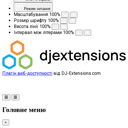
Режим читання
Масштабування
100
%
Розмір шрифту
100
%
Висота лінії
100
%
Інтервал між літерами
100
%
Плагін веб-доступності
від DJ-Extensions.com
Головне меню
×