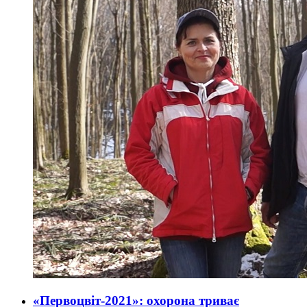
«Первоцвіт-2021»: охорона триває