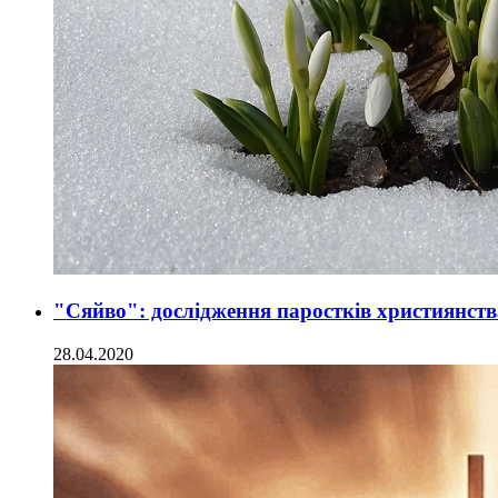
"Сяйво": дослідження паростків християнств
28.04.2020