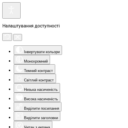
Налаштування доступності
Інвертувати кольори
Монохромний
Темний контраст
Світлий контраст
Низька насиченість
Висока насиченість
Виділити посилання
Виділити заголовки
Читач з екрана