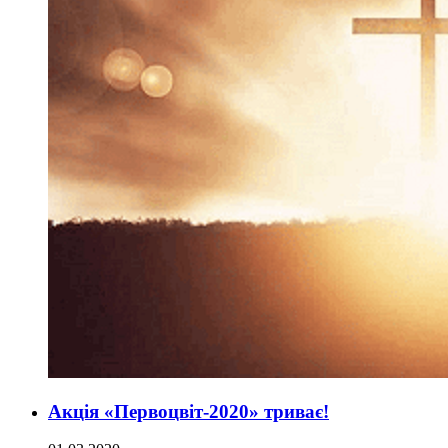
Акція «Первоцвіт-2020» триває!