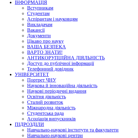
ІНФОРМАЦІЯ
Вступникам
Студентам
Аспірантам і науковцям
Викладачам
Вакансії
Документи
Цікаво про науку
ВАША БЕЗПЕКА
ВАРТО ЗНАТИ!
АНТИКОРУПЦІЙНА ДІЯЛЬНІСТЬ
Доступ до публічної інформації
Телефонний довідник
УНІВЕРСИТЕТ
Портрет ЧНУ
Наукова й інноваційна діяльність
Наукові періодичні видання
Освітня діяльність
Сталий розвиток
Міжнародна діяльність
Студентська рада
Асоціація випускників
ПІДРОЗДІЛИ
Навчально-наукові інститути та факультети
Навчально-наукові центри