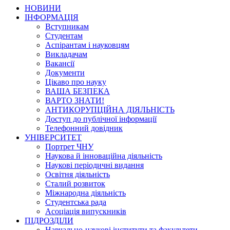
НОВИНИ
ІНФОРМАЦІЯ
Вступникам
Студентам
Аспірантам і науковцям
Викладачам
Вакансії
Документи
Цікаво про науку
ВАША БЕЗПЕКА
ВАРТО ЗНАТИ!
АНТИКОРУПЦІЙНА ДІЯЛЬНІСТЬ
Доступ до публічної інформації
Телефонний довідник
УНІВЕРСИТЕТ
Портрет ЧНУ
Наукова й інноваційна діяльність
Наукові періодичні видання
Освітня діяльність
Сталий розвиток
Міжнародна діяльність
Студентська рада
Асоціація випускників
ПІДРОЗДІЛИ
Навчально-наукові інститути та факультети