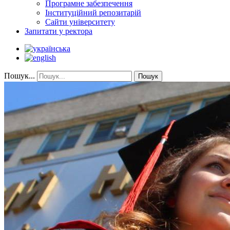
Програмне забезпечення
Інституційний репозитарій
Сайти університету
Запитати у ректора
Пошук...
Пошук