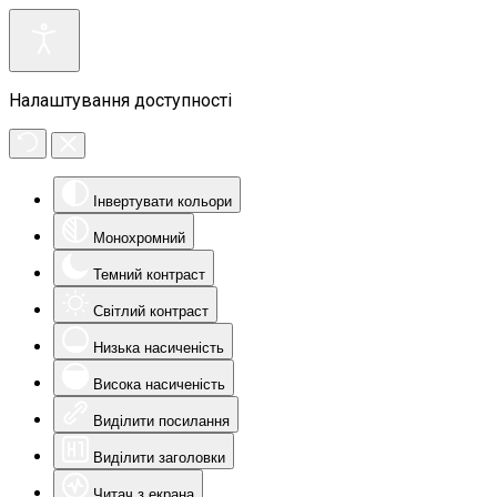
Налаштування доступності
Інвертувати кольори
Монохромний
Темний контраст
Світлий контраст
Низька насиченість
Висока насиченість
Виділити посилання
Виділити заголовки
Читач з екрана