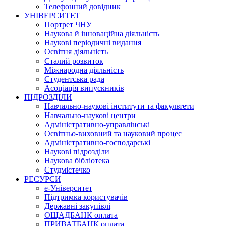
Телефонний довідник
УНІВЕРСИТЕТ
Портрет ЧНУ
Наукова й інноваційна діяльність
Наукові періодичні видання
Освітня діяльність
Сталий розвиток
Міжнародна діяльність
Студентська рада
Асоціація випускників
ПІДРОЗДІЛИ
Навчально-наукові інститути та факультети
Навчально-наукові центри
Адміністративно-управлінські
Освітньо-виховний та науковий процес
Адміністративно-господарські
Наукові підрозділи
Наукова бібліотека
Студмістечко
РЕСУРСИ
е-Університет
Підтримка користувачів
Державні закупівлі
ОЩАДБАНК оплата
ПРИВАТБАНК оплата