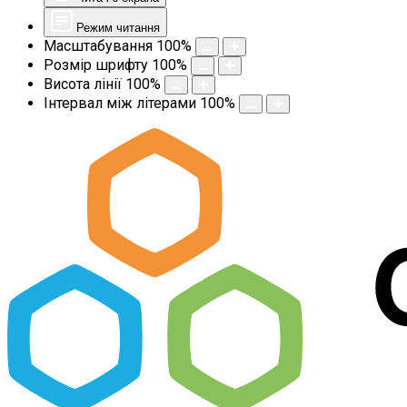
Режим читання
Масштабування
100
%
Розмір шрифту
100
%
Висота лінії
100
%
Інтервал між літерами
100
%