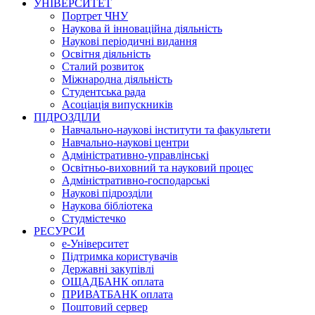
УНІВЕРСИТЕТ
Портрет ЧНУ
Наукова й інноваційна діяльність
Наукові періодичні видання
Освітня діяльність
Сталий розвиток
Міжнародна діяльність
Студентська рада
Асоціація випускників
ПІДРОЗДІЛИ
Навчально-наукові інститути та факультети
Навчально-наукові центри
Адміністративно-управлінські
Освітньо-виховний та науковий процес
Адміністративно-господарські
Наукові підрозділи
Наукова бібліотека
Студмістечко
РЕСУРСИ
е-Університет
Підтримка користувачів
Державні закупівлі
ОЩАДБАНК оплата
ПРИВАТБАНК оплата
Поштовий сервер