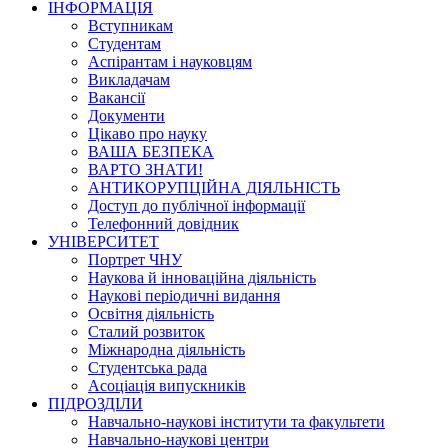
ІНФОРМАЦІЯ
Вступникам
Студентам
Аспірантам і науковцям
Викладачам
Вакансії
Документи
Цікаво про науку
ВАША БЕЗПЕКА
ВАРТО ЗНАТИ!
АНТИКОРУПЦІЙНА ДІЯЛЬНІСТЬ
Доступ до публічної інформації
Телефонний довідник
УНІВЕРСИТЕТ
Портрет ЧНУ
Наукова й інноваційна діяльність
Наукові періодичні видання
Освітня діяльність
Сталий розвиток
Міжнародна діяльність
Студентська рада
Асоціація випускників
ПІДРОЗДІЛИ
Навчально-наукові інститути та факультети
Навчально-наукові центри