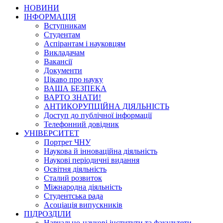
НОВИНИ
ІНФОРМАЦІЯ
Вступникам
Студентам
Аспірантам і науковцям
Викладачам
Вакансії
Документи
Цікаво про науку
ВАША БЕЗПЕКА
ВАРТО ЗНАТИ!
АНТИКОРУПЦІЙНА ДІЯЛЬНІСТЬ
Доступ до публічної інформації
Телефонний довідник
УНІВЕРСИТЕТ
Портрет ЧНУ
Наукова й інноваційна діяльність
Наукові періодичні видання
Освітня діяльність
Сталий розвиток
Міжнародна діяльність
Студентська рада
Асоціація випускників
ПІДРОЗДІЛИ
Навчально-наукові інститути та факультети