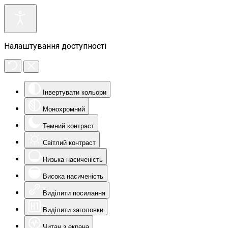
Налаштування доступності
Інвертувати кольори
Монохромний
Темний контраст
Світлий контраст
Низька насиченість
Висока насиченість
Виділити посилання
Виділити заголовки
Читач з екрана