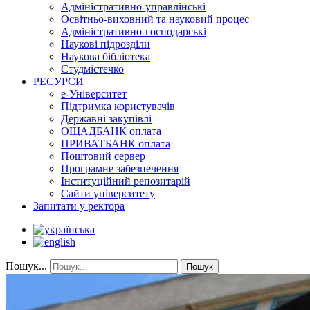
Адміністративно-управлінські
Освітньо-виховний та науковий процес
Адміністративно-господарські
Наукові підрозділи
Наукова бібліотека
Студмістечко
РЕСУРСИ
е-Університет
Підтримка користувачів
Державні закупівлі
ОЩАДБАНК оплата
ПРИВАТБАНК оплата
Поштовий сервер
Програмне забезпечення
Інституційний репозитарій
Сайти університету
Запитати у ректора
Пошук...
Пошук