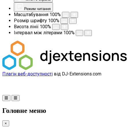
Режим читання
Масштабування
100
%
Розмір шрифту
100
%
Висота лінії
100
%
Інтервал між літерами
100
%
Плагін веб-доступності
від DJ-Extensions.com
Головне меню
×