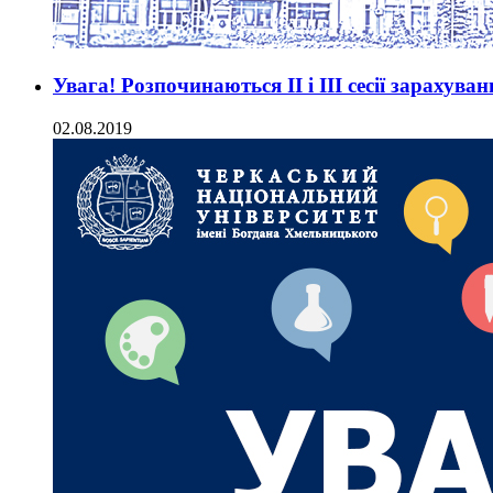
Увага! Розпочинаються ІІ і ІІІ сесії зарахува
02.08.2019