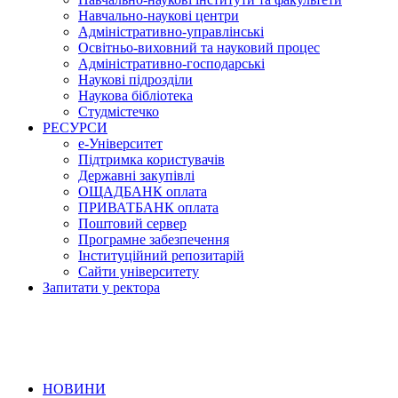
Навчально-наукові центри
Адміністративно-управлінські
Освітньо-виховний та науковий процес
Адміністративно-господарські
Наукові підрозділи
Наукова бібліотека
Студмістечко
РЕСУРСИ
е-Університет
Підтримка користувачів
Державні закупівлі
ОЩАДБАНК оплата
ПРИВАТБАНК оплата
Поштовий сервер
Програмне забезпечення
Інституційний репозитарій
Сайти університету
Запитати у ректора
НОВИНИ