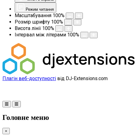
Режим читання
Масштабування
100
%
Розмір шрифту
100
%
Висота лінії
100
%
Інтервал між літерами
100
%
Плагін веб-доступності
від DJ-Extensions.com
Головне меню
×