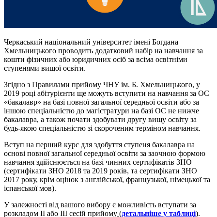
Черкаський національний університет імені Богдана
Хмельницького проводить додатковий набір на навчання за
кошти фізичних або юридичних осіб за всіма освітніми
ступенями вищої освіти.
Згідно з Правилами прийому ЧНУ ім. Б. Хмельницького, у
2019 році абітурієнти ще можуть вступити на навчання за ОС
«бакалавр» на базі повної загальної середньої освіти або за
іншою спеціальністю до магістратури на базі ОС не нижче
бакалавра, а також почати здобувати другу вищу освіту за
будь-якою спеціальністю зі скороченим терміном навчання.
Вступ на перший курс для здобуття ступеня бакалавра на
основі повної загальної середньої освіти за заочною формою
навчання здійснюється на базі чинних сертифікатів ЗНО
(сертифікати ЗНО 2018 та 2019 років, та сертифікати ЗНО
2017 року, крім оцінок з англійської, французької, німецької та
іспанської мов).
У залежності від вашого вибору є можливість вступати за
розкладом ІІ або ІІІ сесій прийому
(
детальніше у таблиці
)
.