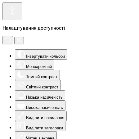
Налаштування доступності
Інвертувати кольори
Монохромний
Темний контраст
Світлий контраст
Низька насиченість
Висока насиченість
Виділити посилання
Виділити заголовки
Читач з екрана