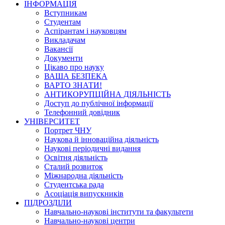
ІНФОРМАЦІЯ
Вступникам
Студентам
Аспірантам і науковцям
Викладачам
Вакансії
Документи
Цікаво про науку
ВАША БЕЗПЕКА
ВАРТО ЗНАТИ!
АНТИКОРУПЦІЙНА ДІЯЛЬНІСТЬ
Доступ до публічної інформації
Телефонний довідник
УНІВЕРСИТЕТ
Портрет ЧНУ
Наукова й інноваційна діяльність
Наукові періодичні видання
Освітня діяльність
Сталий розвиток
Міжнародна діяльність
Студентська рада
Асоціація випускників
ПІДРОЗДІЛИ
Навчально-наукові інститути та факультети
Навчально-наукові центри