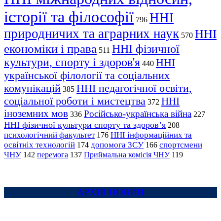
історії та філософії
ННІ
796
природничих та аграрних наук
ННІ
570
економіки і права
ННІ фізичної
511
культури, спорту і здоров'я
ННІ
440
української філології та соціальних
комунікацій
ННІ педагогічної освіти,
385
соціальної роботи і мистецтва
ННІ
372
іноземних мов
Російсько-українська війна
336
227
ННІ фізичної культури спорту та здоров’я
208
психологічний факультет
ННІ інформаційних та
176
освітніх технологій
допомога ЗСУ
спортсмени
174
166
ЧНУ
перемога
142
137
Приймальна комісія ЧНУ
119
АРХІВ НОВИН