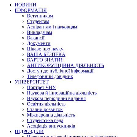
НОВИНИ
ІНФОРМАЦІЯ
Вступникам
Студентам
Аспірантам і науковцям
Викладачам
Вакансії
Документи
Цікаво про науку
ВАША БЕЗПЕКА
ВАРТО ЗНАТИ!
АНТИКОРУПЦІЙНА ДІЯЛЬНІСТЬ
Доступ до публічної інформації
Телефонний довідник
УНІВЕРСИТЕТ
Портрет ЧНУ
Наукова й інноваційна діяльність
Наукові періодичні видання
Освітня діяльність
Сталий розвиток
Міжнародна діяльність
Студентська рада
Асоціація випускників
ПІДРОЗДІЛИ
Навчально-наукові інститути та факультети