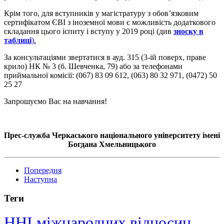
Крім того, для вступників у магістратуру з обов’язковим
сертифікатом ЄВІ з іноземної мови є можливість додаткового
складання цього іспиту і вступу у 2019 році (див
зноску в
таблиці
)
.
За консультаціями звертатися в ауд. 315 (3-ій поверх, праве
крило) НК № 3 (б. Шевченка, 79) або за телефонами
приймальної комісії: (067) 83 09 612, (063) 80 32 971, (0472) 50
25 27
Запрошуємо Вас на навчання!
Прес-служба Черкаського національного університету імені
Богдана Хмельницького
Попередня
Наступна
Теги
ННІ міжнародних відносин,