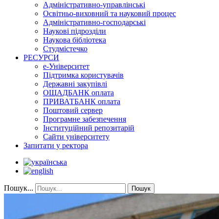
Адміністративно-управлінські
Освітньо-виховний та науковий процес
Адміністративно-господарські
Наукові підрозділи
Наукова бібліотека
Студмістечко
РЕСУРСИ
е-Університет
Підтримка користувачів
Державні закупівлі
ОЩАДБАНК оплата
ПРИВАТБАНК оплата
Поштовий сервер
Програмне забезпечення
Інституційний репозитарій
Сайти університету
Запитати у ректора
Пошук...
Пошук