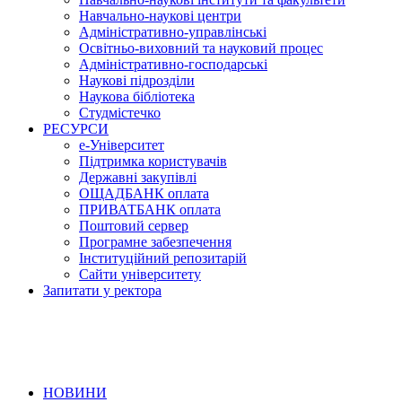
Навчально-наукові центри
Адміністративно-управлінські
Освітньо-виховний та науковий процес
Адміністративно-господарські
Наукові підрозділи
Наукова бібліотека
Студмістечко
РЕСУРСИ
е-Університет
Підтримка користувачів
Державні закупівлі
ОЩАДБАНК оплата
ПРИВАТБАНК оплата
Поштовий сервер
Програмне забезпечення
Інституційний репозитарій
Сайти університету
Запитати у ректора
НОВИНИ