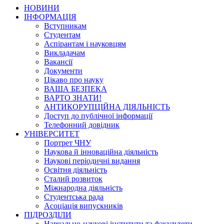
НОВИНИ
ІНФОРМАЦІЯ
Вступникам
Студентам
Аспірантам і науковцям
Викладачам
Вакансії
Документи
Цікаво про науку
ВАША БЕЗПЕКА
ВАРТО ЗНАТИ!
АНТИКОРУПЦІЙНА ДІЯЛЬНІСТЬ
Доступ до публічної інформації
Телефонний довідник
УНІВЕРСИТЕТ
Портрет ЧНУ
Наукова й інноваційна діяльність
Наукові періодичні видання
Освітня діяльність
Сталий розвиток
Міжнародна діяльність
Студентська рада
Асоціація випускників
ПІДРОЗДІЛИ
Навчально-наукові інститути та факультети