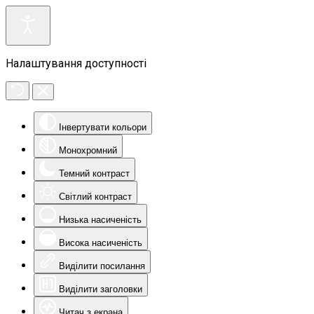
Налаштування доступності
Інвертувати кольори
Монохромний
Темний контраст
Світлий контраст
Низька насиченість
Висока насиченість
Виділити посилання
Виділити заголовки
Читач з екрана