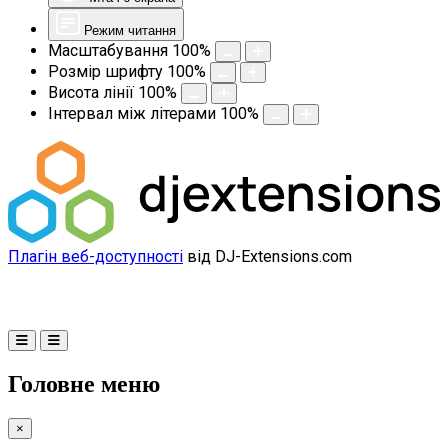
Режим читання
Масштабування
100
%
Розмір шрифту
100
%
Висота лінії
100
%
Інтервал між літерами
100
%
Плагін веб-доступності
від DJ-Extensions.com
Головне меню
×