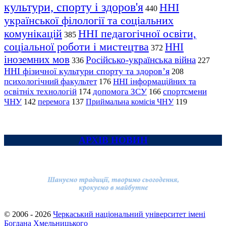
культури, спорту і здоров'я
ННІ
440
української філології та соціальних
комунікацій
ННІ педагогічної освіти,
385
соціальної роботи і мистецтва
ННІ
372
іноземних мов
Російсько-українська війна
336
227
ННІ фізичної культури спорту та здоров’я
208
психологічний факультет
ННІ інформаційних та
176
освітніх технологій
допомога ЗСУ
спортсмени
174
166
ЧНУ
перемога
142
137
Приймальна комісія ЧНУ
119
АРХІВ НОВИН
© 2006 - 2026
Черкаський національний університет імені
Богдана Хмельницького