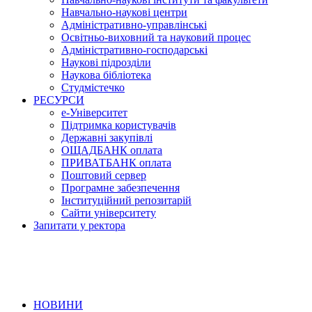
Навчально-наукові центри
Адміністративно-управлінські
Освітньо-виховний та науковий процес
Адміністративно-господарські
Наукові підрозділи
Наукова бібліотека
Студмістечко
РЕСУРСИ
е-Університет
Підтримка користувачів
Державні закупівлі
ОЩАДБАНК оплата
ПРИВАТБАНК оплата
Поштовий сервер
Програмне забезпечення
Інституційний репозитарій
Сайти університету
Запитати у ректора
НОВИНИ