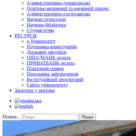
Адміністративно-управлінські
Освітньо-виховний та науковий процес
Адміністративно-господарські
Наукові підрозділи
Наукова бібліотека
Студмістечко
РЕСУРСИ
е-Університет
Підтримка користувачів
Державні закупівлі
ОЩАДБАНК оплата
ПРИВАТБАНК оплата
Поштовий сервер
Програмне забезпечення
Інституційний репозитарій
Сайти університету
Запитати у ректора
Пошук...
Пошук