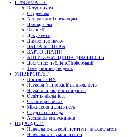
ІНФОРМАЦІЯ
Вступникам
Студентам
Аспірантам і науковцям
Викладачам
Вакансії
Документи
Цікаво про науку
ВАША БЕЗПЕКА
ВАРТО ЗНАТИ!
АНТИКОРУПЦІЙНА ДІЯЛЬНІСТЬ
Доступ до публічної інформації
Телефонний довідник
УНІВЕРСИТЕТ
Портрет ЧНУ
Наукова й інноваційна діяльність
Наукові періодичні видання
Освітня діяльність
Сталий розвиток
Міжнародна діяльність
Студентська рада
Асоціація випускників
ПІДРОЗДІЛИ
Навчально-наукові інститути та факультети
Навчально-наукові центри