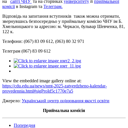
на
сайті ЧНУ
та на сторінках
університету
й
приймальної
комісії
в Іnstagram та
Телеграм.
Відповідь на запитання вступників також можна отримати,
звернувшись безпосередньо у приймальну комісію ЧНУ ім Б.
Хмельницького за адресою: м. Черкаси, бульвар Шевченка, 81,
122 к.
Телефони: (067) 83 09 612, (063) 80 32 971
Телеграм (067) 83 09 612
View the embedded image gallery online at:
https://cdu.edu.ua/news/nmt-2025-zatverdzheno-kalendar-
provedennia.html#sigProId5c1770e7a5
Джерело:
Український центр оцінювання якості освіти
Приймальна комісія
Попередня