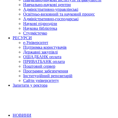
Навчально-наукові центри
Адміністративно-управлінські
Освітньо-виховний та науковий процес
Адміністративно-господарські
Наукові підрозділи
Наукова бібліотека
Студмістечко
РЕСУРСИ
е-Університет
Підтримка користувачів
Державні закупівлі
ОЩАДБАНК оплата
ПРИВАТБАНК оплата
Поштовий сервер
Програмне забезпечення
Інституційний репозитарій
Сайти університету
Запитати у ректора
НОВИНИ