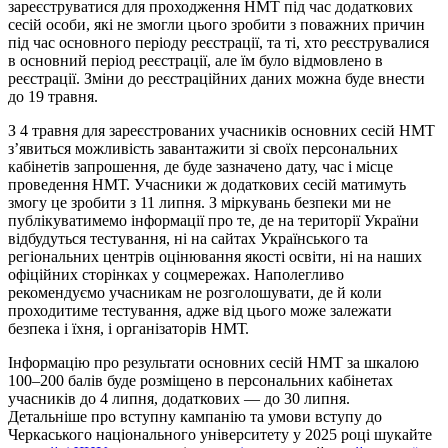
зареєструватися для проходження НМТ під час додаткових
сесій особи, які не змогли цього зробити з поважних причин
під час основного періоду реєстрації, та ті, хто реєструвалися
в основний період реєстрації, але їм було відмовлено в
реєстрації. Зміни до реєстраційних даних можна буде внести
до 19 травня.
З 4 травня для зареєстрованих учасників основних сесій НМТ
з’явиться можливість завантажити зі своїх персональних
кабінетів запрошення, де буде зазначено дату, час і місце
проведення НМТ. Учасники ж додаткових сесій матимуть
змогу це зробити з 11 липня. З міркувань безпеки ми не
публікуватимемо інформації про те, де на території України
відбудуться тестування, ні на сайтах Українського та
регіональних центрів оцінювання якості освіти, ні на наших
офіційних сторінках у соцмережах. Наполегливо
рекомендуємо учасникам не розголошувати, де й коли
проходитиме тестування, адже від цього може залежати
безпека і їхня, і організаторів НМТ.
Інформацію про результати основних сесій НМТ за шкалою
100–200 балів буде розміщено в персональних кабінетах
учасників до 4 липня, додаткових — до 30 липня.
Детальніше про вступну кампанію та умови вступу до
Черкаського національного університету у 2025 році шукайте