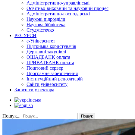
Адміністративно-управлінські
Освітньо-виховний та науковий процес
Адміністративно-господарські
Наукові підрозділи
Наукова бібліотека
Студмістечко
РЕСУРСИ
е-Університет
Підтримка користувачів
Державні закупівлі
ОЩАДБАНК оплата
ПРИВАТБАНК оплата
Поштовий сервер
Програмне забезпечення
Інституційний репозитарій
Сайти університету
Запитати у ректора
Пошук...
Пошук