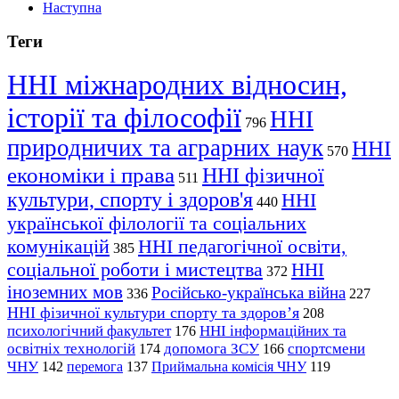
Наступна
Теги
ННІ міжнародних відносин,
історії та філософії
ННІ
796
природничих та аграрних наук
ННІ
570
економіки і права
ННІ фізичної
511
культури, спорту і здоров'я
ННІ
440
української філології та соціальних
комунікацій
ННІ педагогічної освіти,
385
соціальної роботи і мистецтва
ННІ
372
іноземних мов
Російсько-українська війна
336
227
ННІ фізичної культури спорту та здоров’я
208
психологічний факультет
ННІ інформаційних та
176
освітніх технологій
допомога ЗСУ
спортсмени
174
166
ЧНУ
перемога
142
137
Приймальна комісія ЧНУ
119