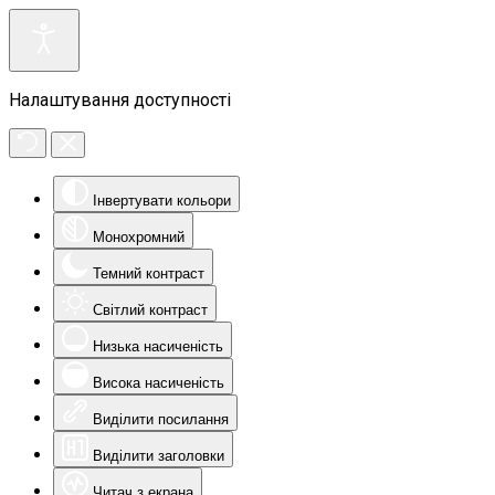
Налаштування доступності
Інвертувати кольори
Монохромний
Темний контраст
Світлий контраст
Низька насиченість
Висока насиченість
Виділити посилання
Виділити заголовки
Читач з екрана