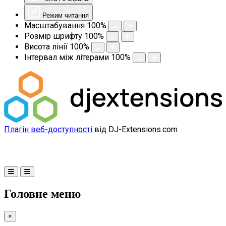
Режим читання
Масштабування
100
%
Розмір шрифту
100
%
Висота лінії
100
%
Інтервал між літерами
100
%
Плагін веб-доступності
від DJ-Extensions.com
Головне меню
×