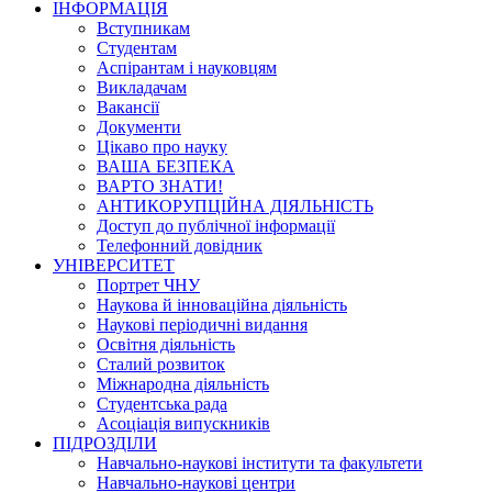
ІНФОРМАЦІЯ
Вступникам
Студентам
Аспірантам і науковцям
Викладачам
Вакансії
Документи
Цікаво про науку
ВАША БЕЗПЕКА
ВАРТО ЗНАТИ!
АНТИКОРУПЦІЙНА ДІЯЛЬНІСТЬ
Доступ до публічної інформації
Телефонний довідник
УНІВЕРСИТЕТ
Портрет ЧНУ
Наукова й інноваційна діяльність
Наукові періодичні видання
Освітня діяльність
Сталий розвиток
Міжнародна діяльність
Студентська рада
Асоціація випускників
ПІДРОЗДІЛИ
Навчально-наукові інститути та факультети
Навчально-наукові центри