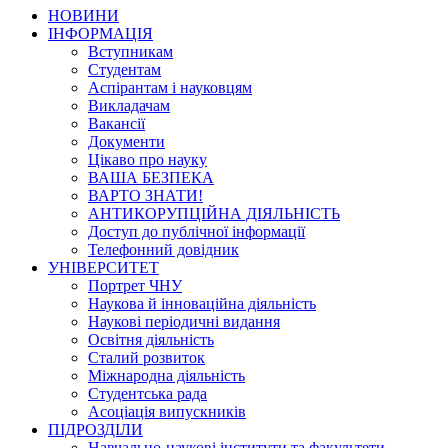
НОВИНИ
ІНФОРМАЦІЯ
Вступникам
Студентам
Аспірантам і науковцям
Викладачам
Вакансії
Документи
Цікаво про науку
ВАША БЕЗПЕКА
ВАРТО ЗНАТИ!
АНТИКОРУПЦІЙНА ДІЯЛЬНІСТЬ
Доступ до публічної інформації
Телефонний довідник
УНІВЕРСИТЕТ
Портрет ЧНУ
Наукова й інноваційна діяльність
Наукові періодичні видання
Освітня діяльність
Сталий розвиток
Міжнародна діяльність
Студентська рада
Асоціація випускників
ПІДРОЗДІЛИ
Навчально-наукові інститути та факультети