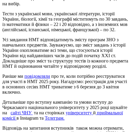
на вибір.
Тести з української мови, української літератури, історії
України, біології, хімії та географії міститимуть по 30 завдань,
із математики й фізики – 22 і 20 відповідно, а з іноземних мов
(англійської, іспанської, німецької, французької) – по 32.
Усі завдання НМТ відповідатимуть змісту програм ЗНО з
навчальних предметів. Зауважуємо, що зміст завдань з історії
України охоплюватиме всі теми, що стосуються історії
України від найдавніших часів до подій початку
ХХІ
ст.
Докладніше про зміст та структуру тестів із кожного предмета
НМТ й оцінювання читайте у відповідному розділі.
Раніше ми
повідомляли
про те, коли потрібно реєструватися
для участі в НМТ 2025 року. Нагадуємо: реєстрація для участі
в основних сесіях НМТ триватиме з 6 березня до 3 квітня
включно.
Детальніше про вступну кампанію та умови вступу до
Черкаського національного університету у 2025 році шукайте
на
сайті ЧНУ
та на сторінках
університету
й
приймальної
комісії
в Іnstagram та
Телеграм.
Відповідь на запитання вступників також можна отримати,