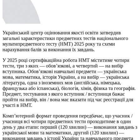
Український центр оцінювання якості освіти затвердив
загальні характеристики предметних тестів національного
мультипредметного тесту (НМТ) 2025 року та схеми
нарахування балів за виконання їх завдань.
У 2025 році сертифікаційна робота НМТ міститиме чотири
тести, три з яких — обов’язкові, а четвертий — на вибір
вступника. Обов’язкові навчальні предмети — українська
мова, математика, історія України, а на вибір — українська
література, одна з іноземних мов (англійська, німецька,
французька або іспанська), біологія, хімія, фізика та географія.
Предмет, тестування з якого вступник / вступниця бажає
пройти на вибір, він / вона має вказати під час реєстрації для
участі в НМТ.
Комп’ютерний формат проведення передбачає, що учасник /
учасниця всі чотири предметних тести проходитиме в один
день у два етапи: перший (120 хвилин) — виконання завдань з
української мови та математики, другий (120 хвилин) —
виконання завдань з історії України та навчального предмета