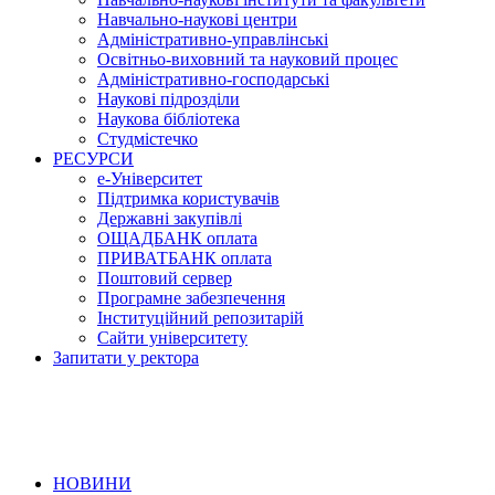
Навчально-наукові центри
Адміністративно-управлінські
Освітньо-виховний та науковий процес
Адміністративно-господарські
Наукові підрозділи
Наукова бібліотека
Студмістечко
РЕСУРСИ
е-Університет
Підтримка користувачів
Державні закупівлі
ОЩАДБАНК оплата
ПРИВАТБАНК оплата
Поштовий сервер
Програмне забезпечення
Інституційний репозитарій
Сайти університету
Запитати у ректора
НОВИНИ