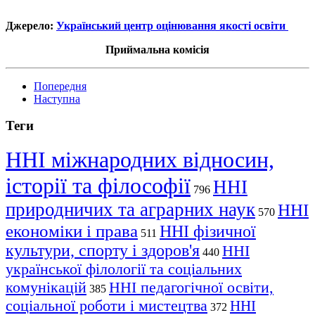
Джерело:
Український центр оцінювання якості освіти
Приймальна комісія
Попередня
Наступна
Теги
ННІ міжнародних відносин,
історії та філософії
ННІ
796
природничих та аграрних наук
ННІ
570
економіки і права
ННІ фізичної
511
культури, спорту і здоров'я
ННІ
440
української філології та соціальних
комунікацій
ННІ педагогічної освіти,
385
соціальної роботи і мистецтва
ННІ
372