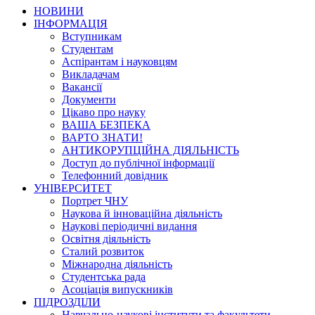
НОВИНИ
ІНФОРМАЦІЯ
Вступникам
Студентам
Аспірантам і науковцям
Викладачам
Вакансії
Документи
Цікаво про науку
ВАША БЕЗПЕКА
ВАРТО ЗНАТИ!
АНТИКОРУПЦІЙНА ДІЯЛЬНІСТЬ
Доступ до публічної інформації
Телефонний довідник
УНІВЕРСИТЕТ
Портрет ЧНУ
Наукова й інноваційна діяльність
Наукові періодичні видання
Освітня діяльність
Сталий розвиток
Міжнародна діяльність
Студентська рада
Асоціація випускників
ПІДРОЗДІЛИ
Навчально-наукові інститути та факультети