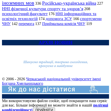
іноземних мов
Російсько-українська війна
336
227
ННІ фізичної культури спорту та здоров’я
208
психологічний факультет
ННІ інформаційних та
176
освітніх технологій
допомога ЗСУ
спортсмени
174
166
ЧНУ
перемога
142
137
Приймальна комісія ЧНУ
119
АРХІВ НОВИН
© 2006 - 2026
Черкаський національний університет імені
Богдана Хмельницького
Ми використовуємо файли cookie, щоб покращити наш сервіс
для вас. Більше інформації ви можете знайти в нашій
політиці
конфіденційності
ПРИЙНЯТИ