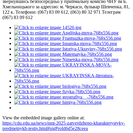
звернувшись безпосередньо у приймальну комісію ЧНУ ім Б.
Хмельницького за адресою: м. Черкаси, бульвар Шевченка, 81,
122 к. Телефони: (067) 83 09 612, (063) 80 32 971 Телеграм
(067) 83 09 612
View the embedded image gallery online at:
https://cdu.edu.ua/news/nmt-2025-zatverdzheno-kharakterystyky-
predmetnykh-testiv.html#sigProId6d5e28ceea