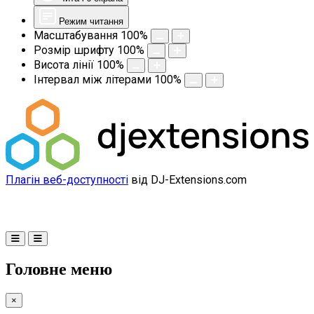
Режим читання
Масштабування
100
%
Розмір шрифту
100
%
Висота лінії
100
%
Інтервал між літерами
100
%
Плагін веб-доступності
від DJ-Extensions.com
Головне меню
×