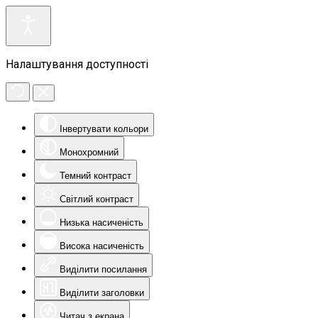
Налаштування доступності
Інвертувати кольори
Монохромний
Темний контраст
Світлий контраст
Низька насиченість
Висока насиченість
Виділити посилання
Виділити заголовки
Читач з екрана