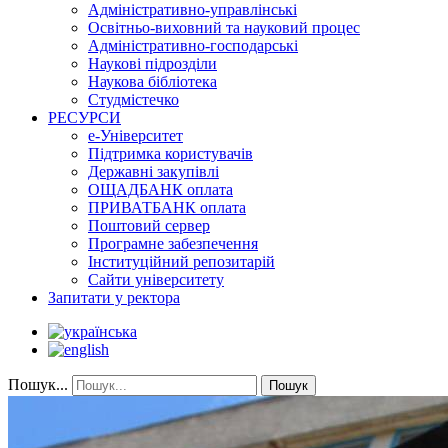
Адміністративно-управлінські
Освітньо-виховний та науковий процес
Адміністративно-господарські
Наукові підрозділи
Наукова бібліотека
Студмістечко
РЕСУРСИ
е-Університет
Підтримка користувачів
Державні закупівлі
ОЩАДБАНК оплата
ПРИВАТБАНК оплата
Поштовий сервер
Програмне забезпечення
Інституційний репозитарій
Сайти університету
Запитати у ректора
Пошук...
Пошук