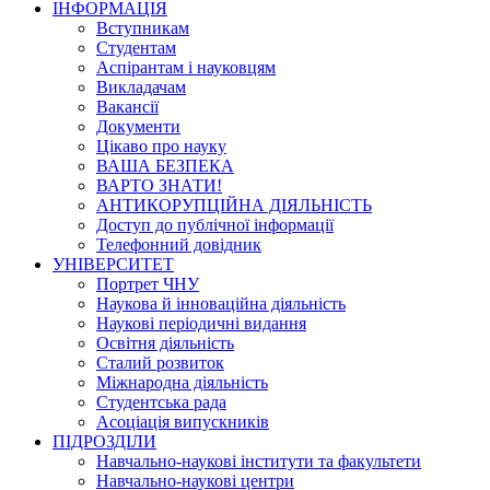
ІНФОРМАЦІЯ
Вступникам
Студентам
Аспірантам і науковцям
Викладачам
Вакансії
Документи
Цікаво про науку
ВАША БЕЗПЕКА
ВАРТО ЗНАТИ!
АНТИКОРУПЦІЙНА ДІЯЛЬНІСТЬ
Доступ до публічної інформації
Телефонний довідник
УНІВЕРСИТЕТ
Портрет ЧНУ
Наукова й інноваційна діяльність
Наукові періодичні видання
Освітня діяльність
Сталий розвиток
Міжнародна діяльність
Студентська рада
Асоціація випускників
ПІДРОЗДІЛИ
Навчально-наукові інститути та факультети
Навчально-наукові центри