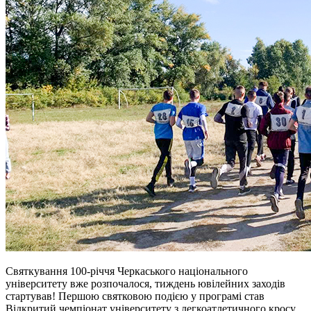
Святкування 100-річчя Черкаського національного
університету вже розпочалося, тиждень ювілейних заходів
стартував! Першою святковою подією у програмі став
Відкритий чемпіонат університету з легкоатлетичного кросу