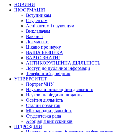
НОВИНИ
ІНФОРМАЦІЯ
Вступникам
Студентам
Аспірантам і науковцям
Викладачам
Вакансії
Документи
Цікаво про науку
ВАША БЕЗПЕКА
ВАРТО ЗНАТИ!
АНТИКОРУПЦІЙНА ДІЯЛЬНІСТЬ
Доступ до публічної інформації
Телефонний довідник
УНІВЕРСИТЕТ
Портрет ЧНУ
Наукова й інноваційна діяльність
Наукові періодичні видання
Освітня діяльність
Сталий розвиток
Міжнародна діяльність
Студентська рада
Асоціація випускників
ПІДРОЗДІЛИ
Навчально-наукові інститути та факультети