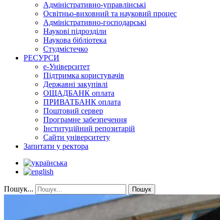
Адміністративно-управлінські
Освітньо-виховний та науковий процес
Адміністративно-господарські
Наукові підрозділи
Наукова бібліотека
Студмістечко
РЕСУРСИ
е-Університет
Підтримка користувачів
Державні закупівлі
ОЩАДБАНК оплата
ПРИВАТБАНК оплата
Поштовий сервер
Програмне забезпечення
Інституційний репозитарій
Сайти університету
Запитати у ректора
Пошук...
Пошук