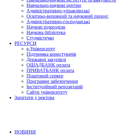
Навчально-наукові центри
Адміністративно-управлінські
Освітньо-виховний та науковий процес
Адміністративно-господарські
Наукові підрозділи
Наукова бібліотека
Студмістечко
РЕСУРСИ
е-Університет
Підтримка користувачів
Державні закупівлі
ОЩАДБАНК оплата
ПРИВАТБАНК оплата
Поштовий сервер
Програмне забезпечення
Інституційний репозитарій
Сайти університету
Запитати у ректора
НОВИНИ