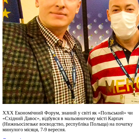
XXX Економічний Форум, знаний у світі як «Польський» чи
«Східний Давос», відбувся в мальовничому місті Карпач
(Нижньосілезьке воєводство, республіка Польща) на початку
минулого місяця, 7-9 вересня.