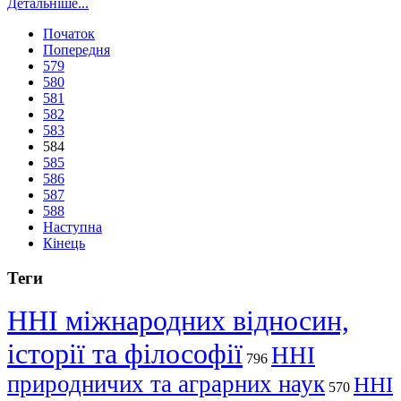
Детальніше...
Початок
Попередня
579
580
581
582
583
584
585
586
587
588
Наступна
Кінець
Теги
ННІ міжнародних відносин,
історії та філософії
ННІ
796
природничих та аграрних наук
ННІ
570