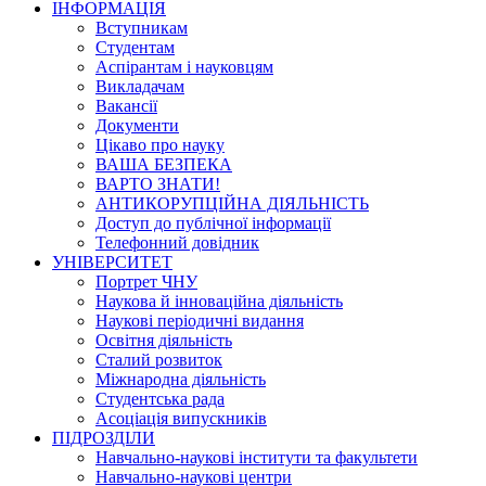
ІНФОРМАЦІЯ
Вступникам
Студентам
Аспірантам і науковцям
Викладачам
Вакансії
Документи
Цікаво про науку
ВАША БЕЗПЕКА
ВАРТО ЗНАТИ!
АНТИКОРУПЦІЙНА ДІЯЛЬНІСТЬ
Доступ до публічної інформації
Телефонний довідник
УНІВЕРСИТЕТ
Портрет ЧНУ
Наукова й інноваційна діяльність
Наукові періодичні видання
Освітня діяльність
Сталий розвиток
Міжнародна діяльність
Студентська рада
Асоціація випускників
ПІДРОЗДІЛИ
Навчально-наукові інститути та факультети
Навчально-наукові центри