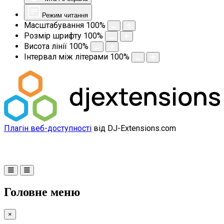
Режим читання
Масштабування
100
%
Розмір шрифту
100
%
Висота лінії
100
%
Інтервал між літерами
100
%
Плагін веб-доступності
від DJ-Extensions.com
Головне меню
×