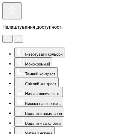
Налаштування доступності
Інвертувати кольори
Монохромний
Темний контраст
Світлий контраст
Низька насиченість
Висока насиченість
Виділити посилання
Виділити заголовки
Читач з екрана