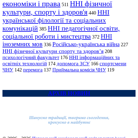
економіки і права
ННІ фізичної
511
культури, спорту і здоров'я
ННІ
440
української філології та соціальних
комунікацій
ННІ педагогічної освіти,
385
соціальної роботи і мистецтва
ННІ
372
іноземних мов
Російсько-українська війна
336
227
ННІ фізичної культури спорту та здоров’я
208
психологічний факультет
ННІ інформаційних та
176
освітніх технологій
допомога ЗСУ
спортсмени
174
166
ЧНУ
перемога
142
137
Приймальна комісія ЧНУ
119
АРХІВ НОВИН