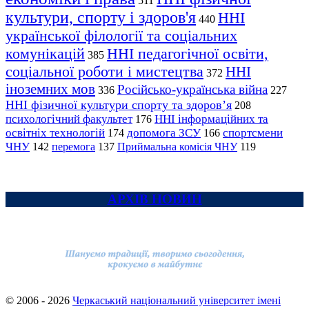
511
культури, спорту і здоров'я
ННІ
440
української філології та соціальних
комунікацій
ННІ педагогічної освіти,
385
соціальної роботи і мистецтва
ННІ
372
іноземних мов
Російсько-українська війна
336
227
ННІ фізичної культури спорту та здоров’я
208
психологічний факультет
ННІ інформаційних та
176
освітніх технологій
допомога ЗСУ
спортсмени
174
166
ЧНУ
перемога
142
137
Приймальна комісія ЧНУ
119
АРХІВ НОВИН
© 2006 - 2026
Черкаський національний університет імені