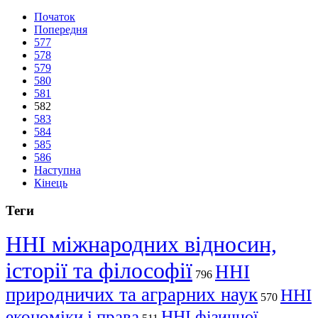
Початок
Попередня
577
578
579
580
581
582
583
584
585
586
Наступна
Кінець
Теги
ННІ міжнародних відносин,
історії та філософії
ННІ
796
природничих та аграрних наук
ННІ
570
економіки і права
ННІ фізичної