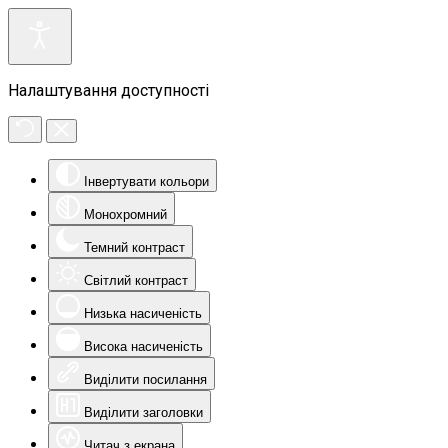
Налаштування доступності
Інвертувати кольори
Монохромний
Темний контраст
Світлий контраст
Низька насиченість
Висока насиченість
Виділити посилання
Виділити заголовки
Читач з екрана