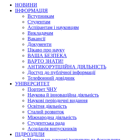
НОВИНИ
ІНФОРМАЦІЯ
Вступникам
Студентам
Аспірантам і науковцям
Викладачам
Вакансії
Документи
Цікаво про науку
ВАША БЕЗПЕКА
ВАРТО ЗНАТИ!
АНТИКОРУПЦІЙНА ДІЯЛЬНІСТЬ
Доступ до публічної інформації
Телефонний довідник
УНІВЕРСИТЕТ
Портрет ЧНУ
Наукова й інноваційна діяльність
Наукові періодичні видання
Освітня діяльність
Сталий розвиток
Міжнародна діяльність
Студентська рада
Асоціація випускників
ПІДРОЗДІЛИ
Навчально-наукові інститути та факультети