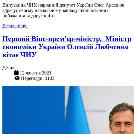
Випускник ЧНУ, народний депутат України Олег Арсенюк
адресує своєму навчальному закладу теплі вітання і
побажання та дарує квіти.
Детальніше...
Перший Віце-прем’єр-міністр, Міністр
економіки України Олексій Любченко
вітає ЧНУ
Деталі
12 жовтня 2021
Перегляди: 3103