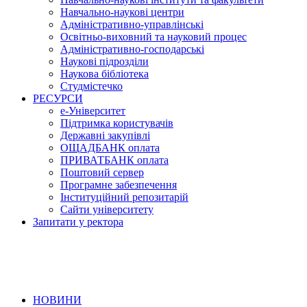
Навчально-наукові центри
Адміністративно-управлінські
Освітньо-виховний та науковий процес
Адміністративно-господарські
Наукові підрозділи
Наукова бібліотека
Студмістечко
РЕСУРСИ
е-Університет
Підтримка користувачів
Державні закупівлі
ОЩАДБАНК оплата
ПРИВАТБАНК оплата
Поштовий сервер
Програмне забезпечення
Інституційний репозитарій
Сайти університету
Запитати у ректора
НОВИНИ