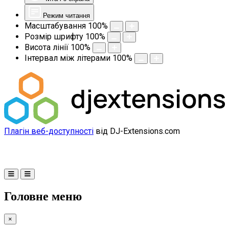
Режим читання
Масштабування
100
%
Розмір шрифту
100
%
Висота лінії
100
%
Інтервал між літерами
100
%
Плагін веб-доступності
від DJ-Extensions.com
Головне меню
×