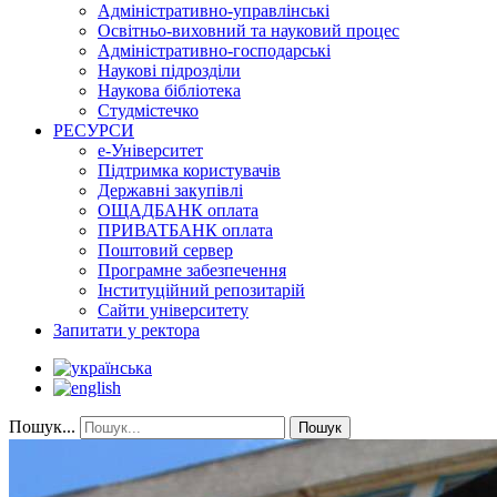
Адміністративно-управлінські
Освітньо-виховний та науковий процес
Адміністративно-господарські
Наукові підрозділи
Наукова бібліотека
Студмістечко
РЕСУРСИ
е-Університет
Підтримка користувачів
Державні закупівлі
ОЩАДБАНК оплата
ПРИВАТБАНК оплата
Поштовий сервер
Програмне забезпечення
Інституційний репозитарій
Сайти університету
Запитати у ректора
Пошук...
Пошук