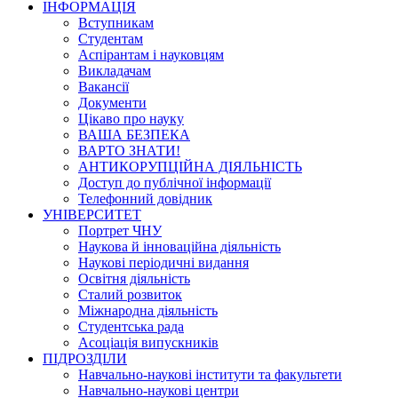
ІНФОРМАЦІЯ
Вступникам
Студентам
Аспірантам і науковцям
Викладачам
Вакансії
Документи
Цікаво про науку
ВАША БЕЗПЕКА
ВАРТО ЗНАТИ!
АНТИКОРУПЦІЙНА ДІЯЛЬНІСТЬ
Доступ до публічної інформації
Телефонний довідник
УНІВЕРСИТЕТ
Портрет ЧНУ
Наукова й інноваційна діяльність
Наукові періодичні видання
Освітня діяльність
Сталий розвиток
Міжнародна діяльність
Студентська рада
Асоціація випускників
ПІДРОЗДІЛИ
Навчально-наукові інститути та факультети
Навчально-наукові центри