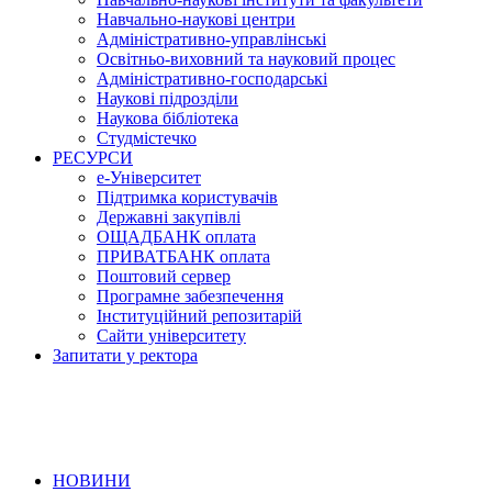
Навчально-наукові центри
Адміністративно-управлінські
Освітньо-виховний та науковий процес
Адміністративно-господарські
Наукові підрозділи
Наукова бібліотека
Студмістечко
РЕСУРСИ
е-Університет
Підтримка користувачів
Державні закупівлі
ОЩАДБАНК оплата
ПРИВАТБАНК оплата
Поштовий сервер
Програмне забезпечення
Інституційний репозитарій
Сайти університету
Запитати у ректора
НОВИНИ