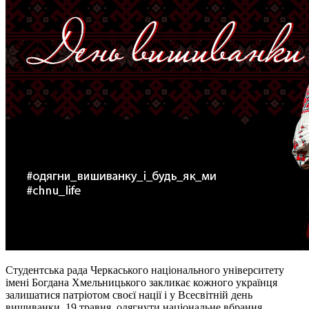
Студентська рада Черкаського національного університету
імені Богдана Хмельницького закликає кожного українця
залишатися патріотом своєї нації і у Всесвітній день
вишиванки, 19 травня, одягнути національне вбрання.