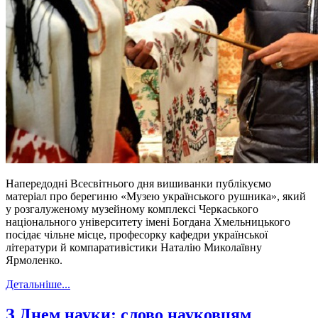
Напередодні Всесвітнього дня вишиванки публікуємо
матеріал про берегиню «Музею українського рушника», який
у розгалуженому музейному комплексі Черкаського
національного університету імені Богдана Хмельницького
посідає чільне місце, професорку кафедри української
літератури й компаративістики Наталію Миколаївну
Ярмоленко.
Детальніше...
З Днем науки: слово науковцям