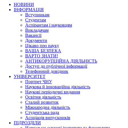
НОВИНИ
ІНФОРМАЦІЯ
Вступникам
Студентам
Аспірантам і науковцям
Викладачам
Вакансії
Документи
Цікаво про науку
ВАША БЕЗПЕКА
ВАРТО ЗНАТИ!
АНТИКОРУПЦІЙНА ДІЯЛЬНІСТЬ
Доступ до публічної інформації
Телефонний довідник
УНІВЕРСИТЕТ
Портрет ЧНУ
Наукова й інноваційна діяльність
Наукові періодичні видання
Освітня діяльність
Сталий розвиток
Міжнародна діяльність
Студентська рада
Асоціація випускників
ПІДРОЗДІЛИ
Навчально-наукові інститути та факультети