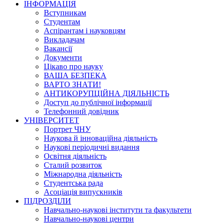
ІНФОРМАЦІЯ
Вступникам
Студентам
Аспірантам і науковцям
Викладачам
Вакансії
Документи
Цікаво про науку
ВАША БЕЗПЕКА
ВАРТО ЗНАТИ!
АНТИКОРУПЦІЙНА ДІЯЛЬНІСТЬ
Доступ до публічної інформації
Телефонний довідник
УНІВЕРСИТЕТ
Портрет ЧНУ
Наукова й інноваційна діяльність
Наукові періодичні видання
Освітня діяльність
Сталий розвиток
Міжнародна діяльність
Студентська рада
Асоціація випускників
ПІДРОЗДІЛИ
Навчально-наукові інститути та факультети
Навчально-наукові центри