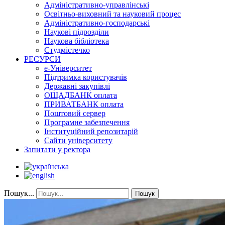
Адміністративно-управлінські
Освітньо-виховний та науковий процес
Адміністративно-господарські
Наукові підрозділи
Наукова бібліотека
Студмістечко
РЕСУРСИ
е-Університет
Підтримка користувачів
Державні закупівлі
ОЩАДБАНК оплата
ПРИВАТБАНК оплата
Поштовий сервер
Програмне забезпечення
Інституційний репозитарій
Сайти університету
Запитати у ректора
Пошук...
Пошук