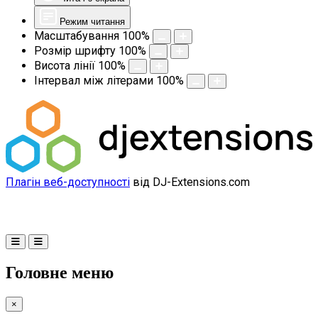
Режим читання
Масштабування
100
%
Розмір шрифту
100
%
Висота лінії
100
%
Інтервал між літерами
100
%
Плагін веб-доступності
від DJ-Extensions.com
Головне меню
×