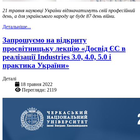
21 травня науковці України відзначатимуть свій професійний
день, а для українського народу це буде 87 день війни.
Детальніше...
Запрошуємо на відкриту
просвітницьку лекцію «Досвід ЄС в
реалізації Industries 3.0, 4.0, 5.0 i
практика України»
Деталі
18 травня 2022
Перегляди: 2119