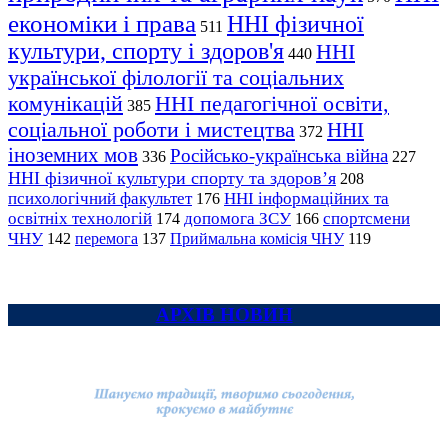
економіки і права
ННІ фізичної
511
культури, спорту і здоров'я
ННІ
440
української філології та соціальних
комунікацій
ННІ педагогічної освіти,
385
соціальної роботи і мистецтва
ННІ
372
іноземних мов
Російсько-українська війна
336
227
ННІ фізичної культури спорту та здоров’я
208
психологічний факультет
ННІ інформаційних та
176
освітніх технологій
допомога ЗСУ
спортсмени
174
166
ЧНУ
перемога
142
137
Приймальна комісія ЧНУ
119
АРХІВ НОВИН