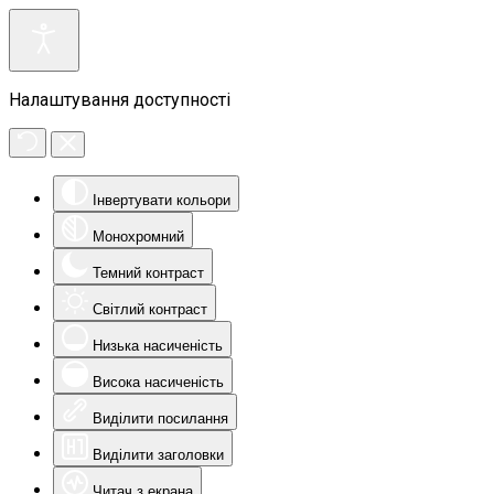
Налаштування доступності
Інвертувати кольори
Монохромний
Темний контраст
Світлий контраст
Низька насиченість
Висока насиченість
Виділити посилання
Виділити заголовки
Читач з екрана