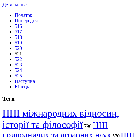
Детальніше...
Початок
Попередня
516
517
518
519
520
521
522
523
524
525
Наступна
Кінець
Теги
ННІ міжнародних відносин,
історії та філософії
ННІ
796
природничих та аграрних наук
ННІ
570