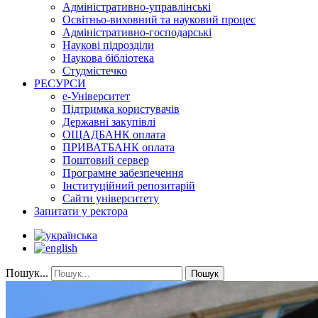
Адміністративно-управлінські
Освітньо-виховний та науковий процес
Адміністративно-господарські
Наукові підрозділи
Наукова бібліотека
Студмістечко
РЕСУРСИ
е-Університет
Підтримка користувачів
Державні закупівлі
ОЩАДБАНК оплата
ПРИВАТБАНК оплата
Поштовий сервер
Програмне забезпечення
Інституційний репозитарій
Сайти університету
Запитати у ректора
Пошук...
Пошук