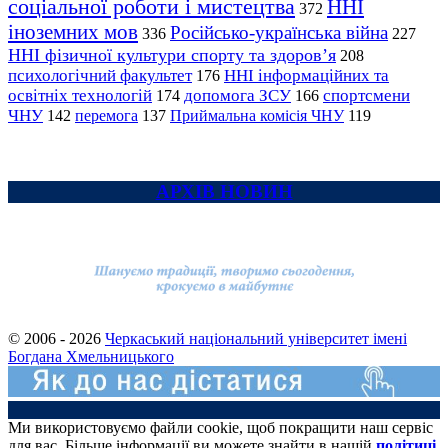
соціальної роботи і мистецтва
ННІ
372
іноземних мов
Російсько-українська війна
336
227
ННІ фізичної культури спорту та здоров’я
208
психологічний факультет
ННІ інформаційних та
176
освітніх технологій
допомога ЗСУ
спортсмени
174
166
ЧНУ
перемога
142
137
Приймальна комісія ЧНУ
119
АРХІВ НОВИН
© 2006 - 2026
Черкаський національний університет імені
Богдана Хмельницького
Ми використовуємо файли cookie, щоб покращити наш сервіс
для вас. Більше інформації ви можете знайти в нашій
політиці