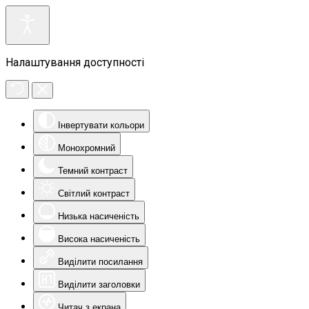
Налаштування доступності
Інвертувати кольори
Монохромний
Темний контраст
Світлий контраст
Низька насиченість
Висока насиченість
Виділити посилання
Виділити заголовки
Читач з екрана