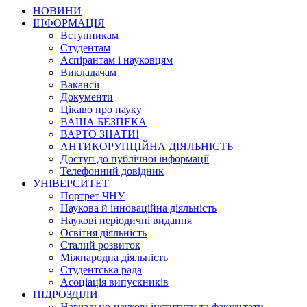
НОВИНИ
ІНФОРМАЦІЯ
Вступникам
Студентам
Аспірантам і науковцям
Викладачам
Вакансії
Документи
Цікаво про науку
ВАША БЕЗПЕКА
ВАРТО ЗНАТИ!
АНТИКОРУПЦІЙНА ДІЯЛЬНІСТЬ
Доступ до публічної інформації
Телефонний довідник
УНІВЕРСИТЕТ
Портрет ЧНУ
Наукова й інноваційна діяльність
Наукові періодичні видання
Освітня діяльність
Сталий розвиток
Міжнародна діяльність
Студентська рада
Асоціація випускників
ПІДРОЗДІЛИ
Навчально-наукові інститути та факультети