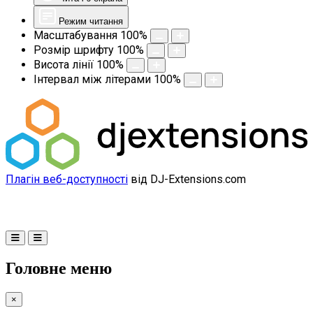
Режим читання
Масштабування
100
%
Розмір шрифту
100
%
Висота лінії
100
%
Інтервал між літерами
100
%
Плагін веб-доступності
від DJ-Extensions.com
Головне меню
×