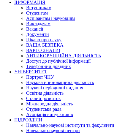
ІНФОРМАЦІЯ
Вступникам
Студентам
Аспірантам і науковцям
Викладачам
Вакансії
Документи
Цікаво про науку
ВАША БЕЗПЕКА
ВАРТО ЗНАТИ!
АНТИКОРУПЦІЙНА ДІЯЛЬНІСТЬ
Доступ до публічної інформації
Телефонний довідник
УНІВЕРСИТЕТ
Портрет ЧНУ
Наукова й інноваційна діяльність
Наукові періодичні видання
Освітня діяльність
Сталий розвиток
Міжнародна діяльність
Студентська рада
Асоціація випускників
ПІДРОЗДІЛИ
Навчально-наукові інститути та факультети
Навчально-наукові центри