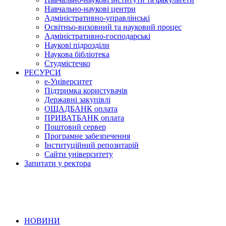
Навчально-наукові центри
Адміністративно-управлінські
Освітньо-виховний та науковий процес
Адміністративно-господарські
Наукові підрозділи
Наукова бібліотека
Студмістечко
РЕСУРСИ
е-Університет
Підтримка користувачів
Державні закупівлі
ОЩАДБАНК оплата
ПРИВАТБАНК оплата
Поштовий сервер
Програмне забезпечення
Інституційний репозитарій
Сайти університету
Запитати у ректора
НОВИНИ