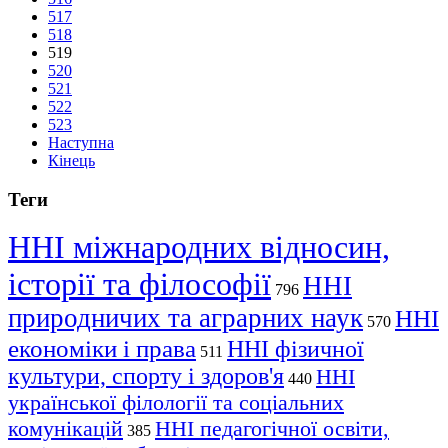
517
518
519
520
521
522
523
Наступна
Кінець
Теги
ННІ міжнародних відносин,
історії та філософії
ННІ
796
природничих та аграрних наук
ННІ
570
економіки і права
ННІ фізичної
511
культури, спорту і здоров'я
ННІ
440
української філології та соціальних
комунікацій
ННІ педагогічної освіти,
385