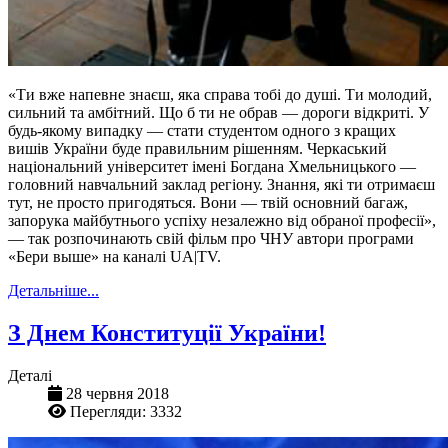
«Ти вже напевне знаєш, яка справа тобі до душі. Ти молодий,
сильний та амбітний. Що б ти не обрав — дороги відкриті. У
будь-якому випадку — стати студентом одного з кращих
вишів України буде правильним рішенням. Черкаський
національний університет імені Богдана Хмельницького —
головний навчальний заклад регіону. Знання, які ти отримаєш
тут, не просто пригодяться. Вони — твій основний багаж,
запорука майбутнього успіху незалежно від обраної професії»,
— так розпочинають свій фільм про ЧНУ автори програми
«Бери выше» на каналі UA|TV.
Детальніше...
З Днем Конституції України!
Деталі
28 червня 2018
Перегляди: 3332