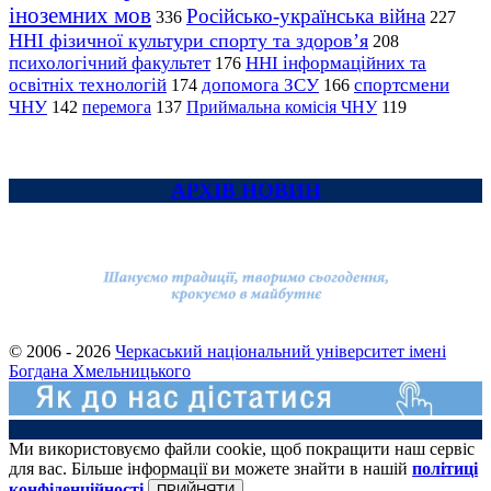
іноземних мов
Російсько-українська війна
336
227
ННІ фізичної культури спорту та здоров’я
208
психологічний факультет
ННІ інформаційних та
176
освітніх технологій
допомога ЗСУ
спортсмени
174
166
ЧНУ
перемога
142
137
Приймальна комісія ЧНУ
119
АРХІВ НОВИН
© 2006 - 2026
Черкаський національний університет імені
Богдана Хмельницького
Ми використовуємо файли cookie, щоб покращити наш сервіс
для вас. Більше інформації ви можете знайти в нашій
політиці
конфіденційності
ПРИЙНЯТИ