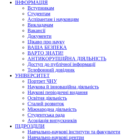
ІНФОРМАЦІЯ
Вступникам
Студентам
Аспірантам і науковцям
Викладачам
Вакансії
Документи
Цікаво про науку
ВАША БЕЗПЕКА
ВАРТО ЗНАТИ!
АНТИКОРУПЦІЙНА ДІЯЛЬНІСТЬ
Доступ до публічної інформації
Телефонний довідник
УНІВЕРСИТЕТ
Портрет ЧНУ
Наукова й інноваційна діяльність
Наукові періодичні видання
Освітня діяльність
Сталий розвиток
Міжнародна діяльність
Студентська рада
Асоціація випускників
ПІДРОЗДІЛИ
Навчально-наукові інститути та факультети
Навчально-наукові центри