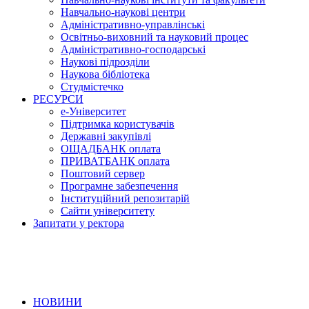
Навчально-наукові центри
Адміністративно-управлінські
Освітньо-виховний та науковий процес
Адміністративно-господарські
Наукові підрозділи
Наукова бібліотека
Студмістечко
РЕСУРСИ
е-Університет
Підтримка користувачів
Державні закупівлі
ОЩАДБАНК оплата
ПРИВАТБАНК оплата
Поштовий сервер
Програмне забезпечення
Інституційний репозитарій
Сайти університету
Запитати у ректора
НОВИНИ