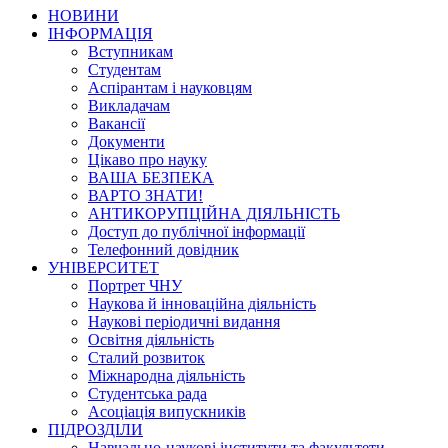
НОВИНИ
ІНФОРМАЦІЯ
Вступникам
Студентам
Аспірантам і науковцям
Викладачам
Вакансії
Документи
Цікаво про науку
ВАША БЕЗПЕКА
ВАРТО ЗНАТИ!
АНТИКОРУПЦІЙНА ДІЯЛЬНІСТЬ
Доступ до публічної інформації
Телефонний довідник
УНІВЕРСИТЕТ
Портрет ЧНУ
Наукова й інноваційна діяльність
Наукові періодичні видання
Освітня діяльність
Сталий розвиток
Міжнародна діяльність
Студентська рада
Асоціація випускників
ПІДРОЗДІЛИ
Навчально-наукові інститути та факультети