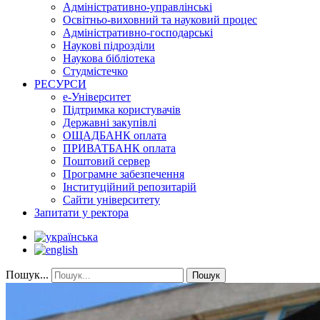
Адміністративно-управлінські
Освітньо-виховний та науковий процес
Адміністративно-господарські
Наукові підрозділи
Наукова бібліотека
Студмістечко
РЕСУРСИ
е-Університет
Підтримка користувачів
Державні закупівлі
ОЩАДБАНК оплата
ПРИВАТБАНК оплата
Поштовий сервер
Програмне забезпечення
Інституційний репозитарій
Сайти університету
Запитати у ректора
Пошук...
Пошук