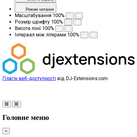
Режим читання
Масштабування
100
%
Розмір шрифту
100
%
Висота лінії
100
%
Інтервал між літерами
100
%
Плагін веб-доступності
від DJ-Extensions.com
Головне меню
×