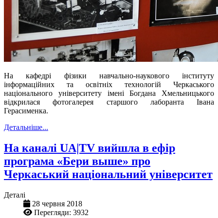
На кафедрі фізики навчально-наукового інституту
інформаційних та освітніх технологій Черкаського
національного університету імені Богдана Хмельницького
відкрилася фотогалерея старшого лаборанта Івана
Герасименка.
Детальніше...
На каналі UA|TV вийшла в ефір
програма «Бери выше» про
Черкаський національний університет
Деталі
28 червня 2018
Перегляди: 3932