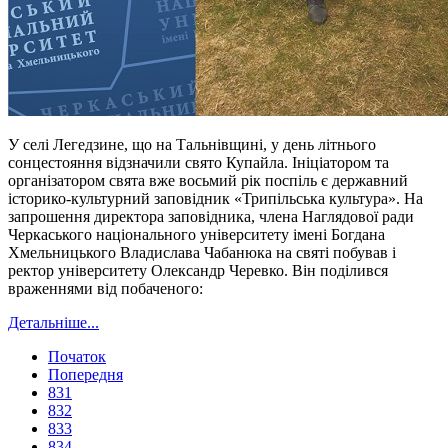
У селі Легедзине, що на Тальнівщині, у день літнього
сонцестояння відзначили свято Купайла. Ініціатором та
організатором свята вже восьмий рік поспіль є державний
історико-культурний заповідник «Трипільська культура». На
запрошення директора заповідника, члена Наглядової ради
Черкаського національного університету імені Богдана
Хмельницького Владислава Чабанюка на святі побував і
ректор університету Олександр Черевко. Він поділився
враженнями від побаченого:
Детальніше...
Початок
Попередня
831
832
833
834