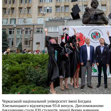
Черкаський національний університет імені Богдана
Хмельницького відсвяткував 93-й випуск. Дипломованими
бакалаврами стали 830 студентів денної форми навчання.