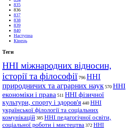
835
836
837
838
839
840
Наступна
Кінець
Теги
ННІ міжнародних відносин,
історії та філософії
ННІ
796
природничих та аграрних наук
ННІ
570
економіки і права
ННІ фізичної
511
культури, спорту і здоров'я
ННІ
440
української філології та соціальних
комунікацій
ННІ педагогічної освіти,
385
соціальної роботи і мистецтва
ННІ
372