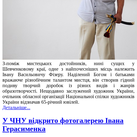
З-поміж мистецьких достойників, нині сущих у
Шевченковому краї, одне з найпочесніших місць належить
Івану Васильовичу Фізеру. Наділений Богом і батьками
вражаюче різнобічним талантом мистця, він створив гідний
подиву творчий доробок із різних видів і жанрів
образотворчості. Нещодавно заслужений художник України,
очільник обласної організації Національної спілки художників
України відзначав 65-річний ювілей.
Детальніше...
У ЧНУ відкрито фотогалерею Івана
Герасименка