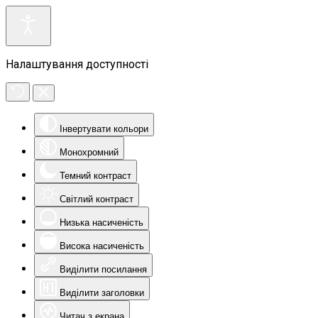
Налаштування доступності
Інвертувати кольори
Монохромний
Темний контраст
Світлий контраст
Низька насиченість
Висока насиченість
Виділити посилання
Виділити заголовки
Читач з екрана