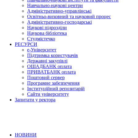
Навчально-наукові центри
Адміністративно-управлінські
Освітньо-виховний та науковий процес
Адміністративно-господарські
Наукові підрозділи
Наукова бібліотека
Студмістечко
РЕСУРСИ
е-Університет
Підтримка користувачів
Державні закупівлі
ОЩАДБАНК оплата
ПРИВАТБАНК оплата
Поштовий сервер
Програмне забезпечення
Інституційний репозитарій
Сайти університету
Запитати у ректора
НОВИНИ