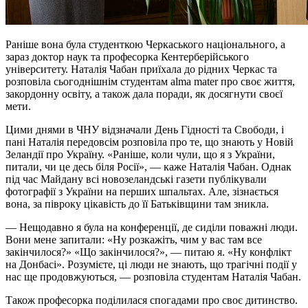
Раніше вона була студенткою Черкаського національного, а
зараз доктор наук та професорка Кентерберійського
університету. Наталія Чабан приїхала до рідних Черкас та
розповіла сьогоднішнім студентам alma mater про своє життя,
закордонну освіту, а також дала поради, як досягнути своєї
мети.
Цими днями в ЧНУ відзначали День Гідності та Свободи, і
пані Наталія передовсім розповіла про те, що знають у Новій
Зеландії про Україну. «Раніше, коли чули, що я з України,
питали, чи це десь біля Росії», — каже Наталія Чабан. Однак
під час Майдану всі новозеландські газети публікували
фотографії з України на перших шпальтах. Але, зізнається
вона, за півроку цікавість до її Батьківщини там зникла.
— Нещодавно я була на конференції, де сиділи поважні люди.
Вони мене запитали: «Ну розкажіть, чим у вас там все
закінчилося?» «Що закінчилося?», — питаю я. «Ну конфлікт
на Донбасі». Розумієте, ці люди не знають, що трагічні події у
нас ще продовжуються, — розповіла студентам Наталія Чабан.
Також професорка поділилася спогадами про своє дитинство.