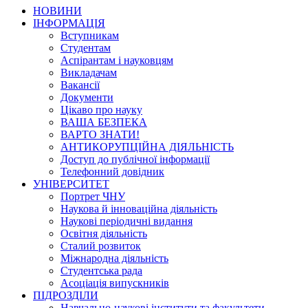
НОВИНИ
ІНФОРМАЦІЯ
Вступникам
Студентам
Аспірантам і науковцям
Викладачам
Вакансії
Документи
Цікаво про науку
ВАША БЕЗПЕКА
ВАРТО ЗНАТИ!
АНТИКОРУПЦІЙНА ДІЯЛЬНІСТЬ
Доступ до публічної інформації
Телефонний довідник
УНІВЕРСИТЕТ
Портрет ЧНУ
Наукова й інноваційна діяльність
Наукові періодичні видання
Освітня діяльність
Сталий розвиток
Міжнародна діяльність
Студентська рада
Асоціація випускників
ПІДРОЗДІЛИ
Навчально-наукові інститути та факультети