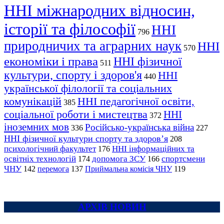
ННІ міжнародних відносин,
історії та філософії
ННІ
796
природничих та аграрних наук
ННІ
570
економіки і права
ННІ фізичної
511
культури, спорту і здоров'я
ННІ
440
української філології та соціальних
комунікацій
ННІ педагогічної освіти,
385
соціальної роботи і мистецтва
ННІ
372
іноземних мов
Російсько-українська війна
336
227
ННІ фізичної культури спорту та здоров’я
208
психологічний факультет
ННІ інформаційних та
176
освітніх технологій
допомога ЗСУ
спортсмени
174
166
ЧНУ
перемога
142
137
Приймальна комісія ЧНУ
119
АРХІВ НОВИН