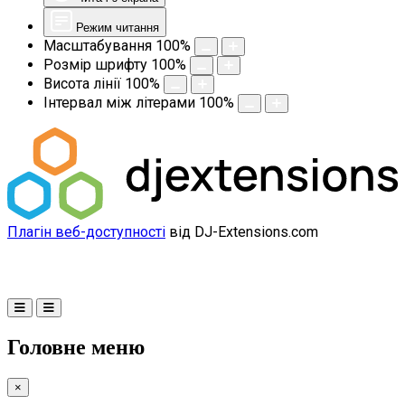
Режим читання
Масштабування
100
%
Розмір шрифту
100
%
Висота лінії
100
%
Інтервал між літерами
100
%
Плагін веб-доступності
від DJ-Extensions.com
Головне меню
×