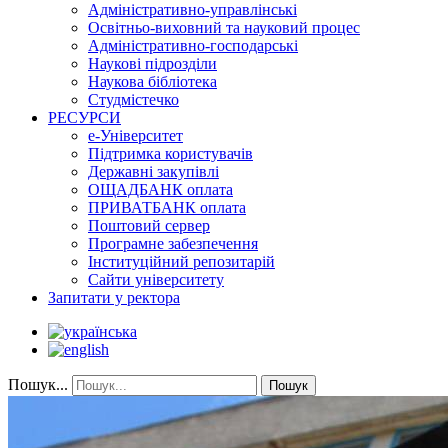
Адміністративно-управлінські
Освітньо-виховний та науковий процес
Адміністративно-господарські
Наукові підрозділи
Наукова бібліотека
Студмістечко
РЕСУРСИ
е-Університет
Підтримка користувачів
Державні закупівлі
ОЩАДБАНК оплата
ПРИВАТБАНК оплата
Поштовий сервер
Програмне забезпечення
Інституційний репозитарій
Сайти університету
Запитати у ректора
Пошук...
Пошук