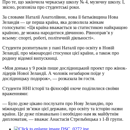
Про те, що закінчила черкаську школу № 4, музичну школу. І,
звісно, розповіла про студентські роки.
За словами Наталії Анатоліївни, нова її батьківщина Нова
Зеландія — це перша країна, яка дозволила жінкам
голосувати: «Ця країна вважається за статистикою найкращою
країною, де можна народитися дівчиною. Рівноправ’я у
всьому: спорті, роботі, політичній діяльності».
Студенти розпитували у пані Наталії про освіту в Новій
Зеландії, про міжнародні стосунки цієї країни, а також про
родину відомої випускниці.
«Моя донька у 9 років пише дослідницький проект про жінок-
лідерів Нової Зеландії. А чоловік незабаром поїде у
дослідницьку подорож», — розказала їм гостя.
Студенти ННІ історії та філософії охоче поділилися своїми
враженнями:
— Було дуже цікаво послухати про Нову Зеландію, про
міжнародні зв’язки цієї держави, про освіту та історію назви
країни. Це дуже пізнавально і необхідно нам як майбутнім
дипломатам, — вважає Анастасія Стрельбицька з 1-В групи.