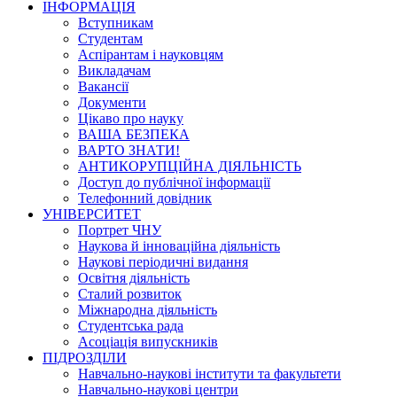
ІНФОРМАЦІЯ
Вступникам
Студентам
Аспірантам і науковцям
Викладачам
Вакансії
Документи
Цікаво про науку
ВАША БЕЗПЕКА
ВАРТО ЗНАТИ!
АНТИКОРУПЦІЙНА ДІЯЛЬНІСТЬ
Доступ до публічної інформації
Телефонний довідник
УНІВЕРСИТЕТ
Портрет ЧНУ
Наукова й інноваційна діяльність
Наукові періодичні видання
Освітня діяльність
Сталий розвиток
Міжнародна діяльність
Студентська рада
Асоціація випускників
ПІДРОЗДІЛИ
Навчально-наукові інститути та факультети
Навчально-наукові центри