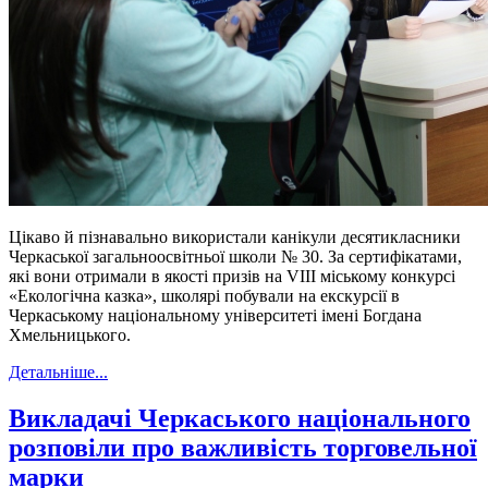
Цікаво й пізнавально використали канікули десятикласники
Черкаської загальноосвітньої школи № 30. За сертифікатами,
які вони отримали в якості призів на VІІІ міському конкурсі
«Екологічна казка», школярі побували на екскурсії в
Черкаському національному університеті імені Богдана
Хмельницького.
Детальніше...
Викладачі Черкаського національного
розповіли про важливість торговельної
марки