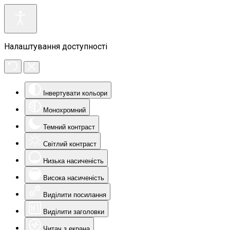
Налаштування доступності
Інвертувати кольори
Монохромний
Темний контраст
Світлий контраст
Низька насиченість
Висока насиченість
Виділити посилання
Виділити заголовки
Читач з екрана