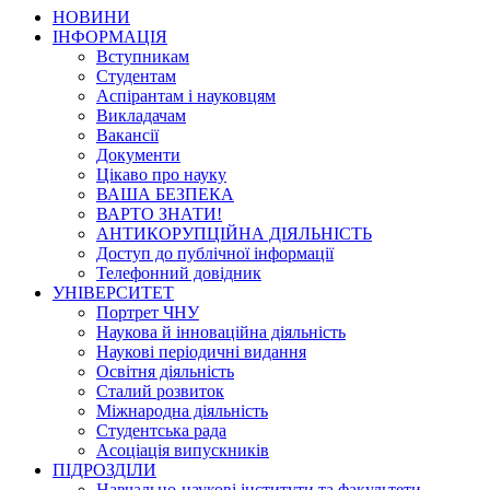
НОВИНИ
ІНФОРМАЦІЯ
Вступникам
Студентам
Аспірантам і науковцям
Викладачам
Вакансії
Документи
Цікаво про науку
ВАША БЕЗПЕКА
ВАРТО ЗНАТИ!
АНТИКОРУПЦІЙНА ДІЯЛЬНІСТЬ
Доступ до публічної інформації
Телефонний довідник
УНІВЕРСИТЕТ
Портрет ЧНУ
Наукова й інноваційна діяльність
Наукові періодичні видання
Освітня діяльність
Сталий розвиток
Міжнародна діяльність
Студентська рада
Асоціація випускників
ПІДРОЗДІЛИ
Навчально-наукові інститути та факультети