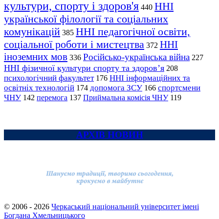
культури, спорту і здоров'я
ННІ
440
української філології та соціальних
комунікацій
ННІ педагогічної освіти,
385
соціальної роботи і мистецтва
ННІ
372
іноземних мов
Російсько-українська війна
336
227
ННІ фізичної культури спорту та здоров’я
208
психологічний факультет
ННІ інформаційних та
176
освітніх технологій
допомога ЗСУ
спортсмени
174
166
ЧНУ
перемога
142
137
Приймальна комісія ЧНУ
119
АРХІВ НОВИН
© 2006 - 2026
Черкаський національний університет імені
Богдана Хмельницького