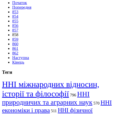
Початок
Попередня
853
854
855
856
857
858
859
860
861
862
Наступна
Кінець
Теги
ННІ міжнародних відносин,
історії та філософії
ННІ
796
природничих та аграрних наук
ННІ
570
економіки і права
ННІ фізичної
511