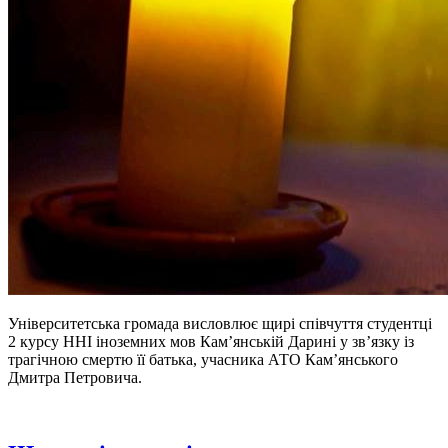
Університетська громада висловлює щирі співчуття студентці
2 курсу ННІ іноземних мов Кам’янській Дарині у зв’язку із
трагічною смертю її батька, учасника АТО Кам’янського
Дмитра Петровича.