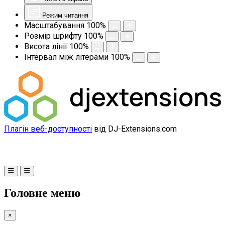
Режим читання
Масштабування
100
%
Розмір шрифту
100
%
Висота лінії
100
%
Інтервал між літерами
100
%
Плагін веб-доступності
від DJ-Extensions.com
Головне меню
×