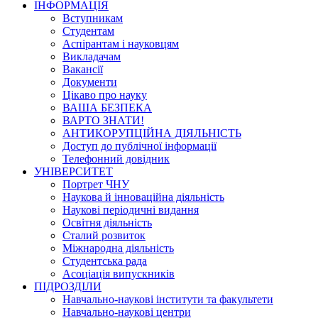
ІНФОРМАЦІЯ
Вступникам
Студентам
Аспірантам і науковцям
Викладачам
Вакансії
Документи
Цікаво про науку
ВАША БЕЗПЕКА
ВАРТО ЗНАТИ!
АНТИКОРУПЦІЙНА ДІЯЛЬНІСТЬ
Доступ до публічної інформації
Телефонний довідник
УНІВЕРСИТЕТ
Портрет ЧНУ
Наукова й інноваційна діяльність
Наукові періодичні видання
Освітня діяльність
Сталий розвиток
Міжнародна діяльність
Студентська рада
Асоціація випускників
ПІДРОЗДІЛИ
Навчально-наукові інститути та факультети
Навчально-наукові центри