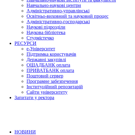
Навчально-наукові центри
Адміністративно-управлінські
Освітньо-виховний та науковий процес
Адміністративно-господарські
Наукові підрозділи
Наукова бібліотека
Студмістечко
РЕСУРСИ
е-Університет
Підтримка користувачів
Державні закупівлі
ОЩАДБАНК оплата
ПРИВАТБАНК оплата
Поштовий сервер
Програмне забезпечення
Інституційний репозитарій
Сайти університету
Запитати у ректора
НОВИНИ