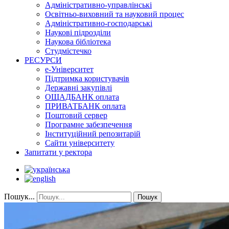
Адміністративно-управлінські
Освітньо-виховний та науковий процес
Адміністративно-господарські
Наукові підрозділи
Наукова бібліотека
Студмістечко
РЕСУРСИ
е-Університет
Підтримка користувачів
Державні закупівлі
ОЩАДБАНК оплата
ПРИВАТБАНК оплата
Поштовий сервер
Програмне забезпечення
Інституційний репозитарій
Сайти університету
Запитати у ректора
Пошук...
Пошук