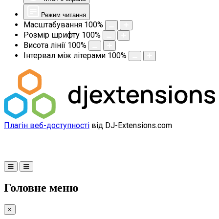
Режим читання
Масштабування
100
%
Розмір шрифту
100
%
Висота лінії
100
%
Інтервал між літерами
100
%
Плагін веб-доступності
від DJ-Extensions.com
Головне меню
×