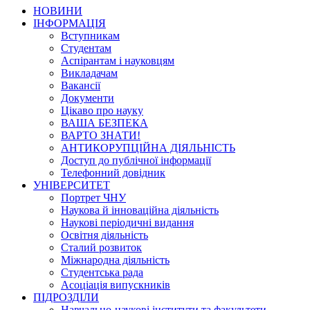
НОВИНИ
ІНФОРМАЦІЯ
Вступникам
Студентам
Аспірантам і науковцям
Викладачам
Вакансії
Документи
Цікаво про науку
ВАША БЕЗПЕКА
ВАРТО ЗНАТИ!
АНТИКОРУПЦІЙНА ДІЯЛЬНІСТЬ
Доступ до публічної інформації
Телефонний довідник
УНІВЕРСИТЕТ
Портрет ЧНУ
Наукова й інноваційна діяльність
Наукові періодичні видання
Освітня діяльність
Сталий розвиток
Міжнародна діяльність
Студентська рада
Асоціація випускників
ПІДРОЗДІЛИ
Навчально-наукові інститути та факультети