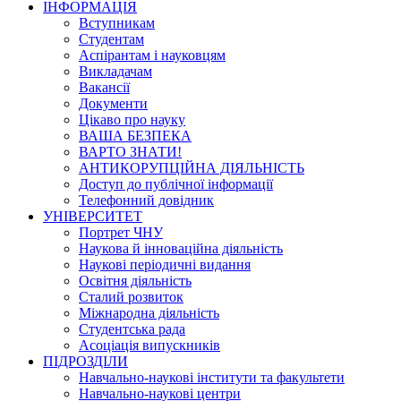
ІНФОРМАЦІЯ
Вступникам
Студентам
Аспірантам і науковцям
Викладачам
Вакансії
Документи
Цікаво про науку
ВАША БЕЗПЕКА
ВАРТО ЗНАТИ!
АНТИКОРУПЦІЙНА ДІЯЛЬНІСТЬ
Доступ до публічної інформації
Телефонний довідник
УНІВЕРСИТЕТ
Портрет ЧНУ
Наукова й інноваційна діяльність
Наукові періодичні видання
Освітня діяльність
Сталий розвиток
Міжнародна діяльність
Студентська рада
Асоціація випускників
ПІДРОЗДІЛИ
Навчально-наукові інститути та факультети
Навчально-наукові центри