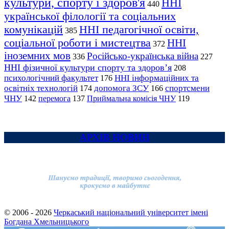
культури, спорту і здоров'я
ННІ
440
української філології та соціальних
комунікацій
ННІ педагогічної освіти,
385
соціальної роботи і мистецтва
ННІ
372
іноземних мов
Російсько-українська війна
336
227
ННІ фізичної культури спорту та здоров’я
208
психологічний факультет
ННІ інформаційних та
176
освітніх технологій
допомога ЗСУ
спортсмени
174
166
ЧНУ
перемога
142
137
Приймальна комісія ЧНУ
119
АРХІВ НОВИН
© 2006 - 2026
Черкаський національний університет імені
Богдана Хмельницького