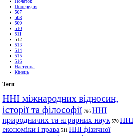
Початок
Попередня
507
508
509
510
511
512
513
514
515
516
Наступна
Кінець
Теги
ННІ міжнародних відносин,
історії та філософії
ННІ
796
природничих та аграрних наук
ННІ
570
економіки і права
ННІ фізичної
511