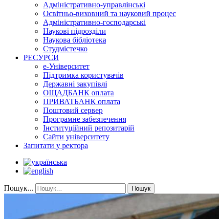
Адміністративно-управлінські
Освітньо-виховний та науковий процес
Адміністративно-господарські
Наукові підрозділи
Наукова бібліотека
Студмістечко
РЕСУРСИ
е-Університет
Підтримка користувачів
Державні закупівлі
ОЩАДБАНК оплата
ПРИВАТБАНК оплата
Поштовий сервер
Програмне забезпечення
Інституційний репозитарій
Сайти університету
Запитати у ректора
Пошук...
Пошук