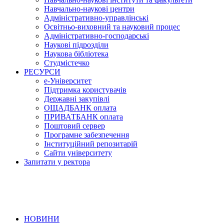
Навчально-наукові центри
Адміністративно-управлінські
Освітньо-виховний та науковий процес
Адміністративно-господарські
Наукові підрозділи
Наукова бібліотека
Студмістечко
РЕСУРСИ
е-Університет
Підтримка користувачів
Державні закупівлі
ОЩАДБАНК оплата
ПРИВАТБАНК оплата
Поштовий сервер
Програмне забезпечення
Інституційний репозитарій
Сайти університету
Запитати у ректора
НОВИНИ