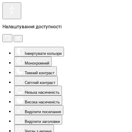
Налаштування доступності
Інвертувати кольори
Монохромний
Темний контраст
Світлий контраст
Низька насиченість
Висока насиченість
Виділити посилання
Виділити заголовки
Читач з екрана