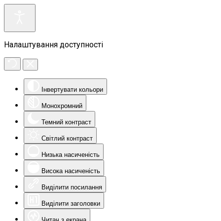
Налаштування доступності
Інвертувати кольори
Монохромний
Темний контраст
Світлий контраст
Низька насиченість
Висока насиченість
Виділити посилання
Виділити заголовки
Читач з екрана