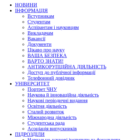
НОВИНИ
ІНФОРМАЦІЯ
Вступникам
Студентам
Аспірантам і науковцям
Викладачам
Вакансії
Документи
Цікаво про науку
ВАША БЕЗПЕКА
ВАРТО ЗНАТИ!
АНТИКОРУПЦІЙНА ДІЯЛЬНІСТЬ
Доступ до публічної інформації
Телефонний довідник
УНІВЕРСИТЕТ
Портрет ЧНУ
Наукова й інноваційна діяльність
Наукові періодичні видання
Освітня діяльність
Сталий розвиток
Міжнародна діяльність
Студентська рада
Асоціація випускників
ПІДРОЗДІЛИ
Навчально-наукові інститути та факультети