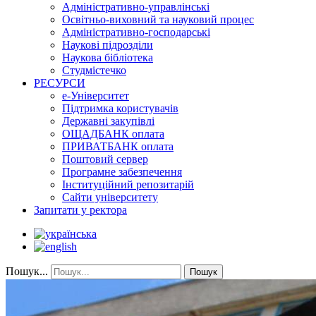
Адміністративно-управлінські
Освітньо-виховний та науковий процес
Адміністративно-господарські
Наукові підрозділи
Наукова бібліотека
Студмістечко
РЕСУРСИ
е-Університет
Підтримка користувачів
Державні закупівлі
ОЩАДБАНК оплата
ПРИВАТБАНК оплата
Поштовий сервер
Програмне забезпечення
Інституційний репозитарій
Сайти університету
Запитати у ректора
Пошук...
Пошук