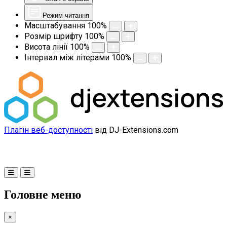
Режим читання
Масштабування
100
%
Розмір шрифту
100
%
Висота лінії
100
%
Інтервал між літерами
100
%
Плагін веб-доступності
від DJ-Extensions.com
Головне меню
×