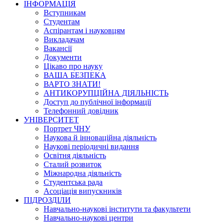
ІНФОРМАЦІЯ
Вступникам
Студентам
Аспірантам і науковцям
Викладачам
Вакансії
Документи
Цікаво про науку
ВАША БЕЗПЕКА
ВАРТО ЗНАТИ!
АНТИКОРУПЦІЙНА ДІЯЛЬНІСТЬ
Доступ до публічної інформації
Телефонний довідник
УНІВЕРСИТЕТ
Портрет ЧНУ
Наукова й інноваційна діяльність
Наукові періодичні видання
Освітня діяльність
Сталий розвиток
Міжнародна діяльність
Студентська рада
Асоціація випускників
ПІДРОЗДІЛИ
Навчально-наукові інститути та факультети
Навчально-наукові центри