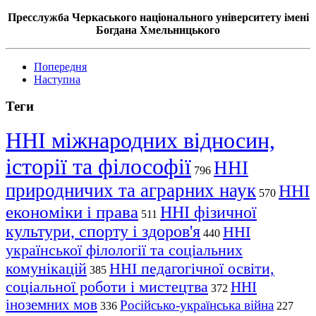
Пресслужба Черкаського національного університету імені
Богдана Хмельницького
Попередня
Наступна
Теги
ННІ міжнародних відносин,
історії та філософії
ННІ
796
природничих та аграрних наук
ННІ
570
економіки і права
ННІ фізичної
511
культури, спорту і здоров'я
ННІ
440
української філології та соціальних
комунікацій
ННІ педагогічної освіти,
385
соціальної роботи і мистецтва
ННІ
372
іноземних мов
Російсько-українська війна
336
227