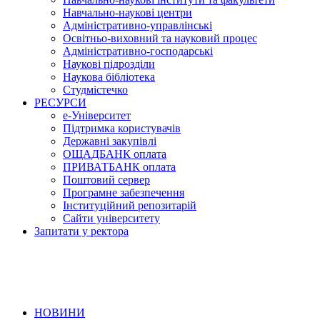
Навчально-наукові центри
Адміністративно-управлінські
Освітньо-виховний та науковий процес
Адміністративно-господарські
Наукові підрозділи
Наукова бібліотека
Студмістечко
РЕСУРСИ
е-Університет
Підтримка користувачів
Державні закупівлі
ОЩАДБАНК оплата
ПРИВАТБАНК оплата
Поштовий сервер
Програмне забезпечення
Інституційний репозитарій
Сайти університету
Запитати у ректора
НОВИНИ