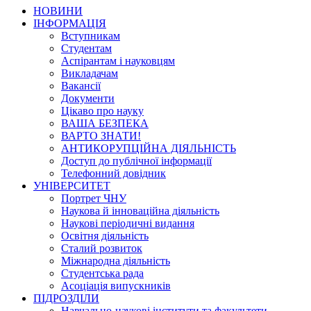
НОВИНИ
ІНФОРМАЦІЯ
Вступникам
Студентам
Аспірантам і науковцям
Викладачам
Вакансії
Документи
Цікаво про науку
ВАША БЕЗПЕКА
ВАРТО ЗНАТИ!
АНТИКОРУПЦІЙНА ДІЯЛЬНІСТЬ
Доступ до публічної інформації
Телефонний довідник
УНІВЕРСИТЕТ
Портрет ЧНУ
Наукова й інноваційна діяльність
Наукові періодичні видання
Освітня діяльність
Сталий розвиток
Міжнародна діяльність
Студентська рада
Асоціація випускників
ПІДРОЗДІЛИ
Навчально-наукові інститути та факультети