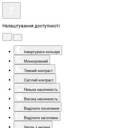
Налаштування доступності
Інвертувати кольори
Монохромний
Темний контраст
Світлий контраст
Низька насиченість
Висока насиченість
Виділити посилання
Виділити заголовки
Читач з екрана