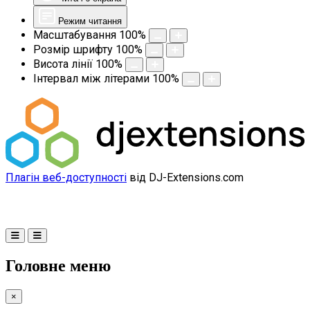
Режим читання
Масштабування
100
%
Розмір шрифту
100
%
Висота лінії
100
%
Інтервал між літерами
100
%
Плагін веб-доступності
від DJ-Extensions.com
Головне меню
×