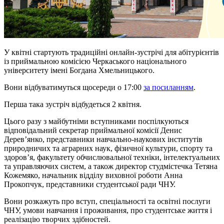
У квітні стартують традиційні онлайн-зустрічі для абітурієнтів
із приймальною комісією Черкаського національного
університету імені Богдана Хмельницького.
Вони відбуватимуться щосереди о 17:00
за посиланням
.
Перша така зустріч відбудеться 2 квітня.
Цього разу з майбутніми вступниками поспілкуються
відповідальний секретар приймальної комісії Денис
Дерев’янко, представники навчально-наукових інститутів
природничих та аграрних наук, фізичної культури, спорту та
здоров’я, факультету обчислювальної техніки, інтелектуальних
та управляючих систем, а також директор студмістечка Тетяна
Кожемяко, начальник відділу виховної роботи Анна
Прокопчук, представники студентської ради ЧНУ.
Вони розкажуть про вступ, спеціальності та освітні послуги
ЧНУ, умови навчання і проживання, про студентське життя і
реалізацію творчих здібностей.