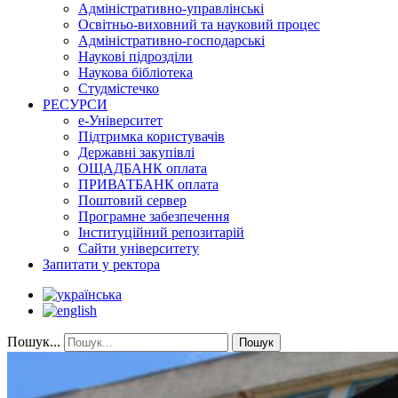
Адміністративно-управлінські
Освітньо-виховний та науковий процес
Адміністративно-господарські
Наукові підрозділи
Наукова бібліотека
Студмістечко
РЕСУРСИ
е-Університет
Підтримка користувачів
Державні закупівлі
ОЩАДБАНК оплата
ПРИВАТБАНК оплата
Поштовий сервер
Програмне забезпечення
Інституційний репозитарій
Сайти університету
Запитати у ректора
Пошук...
Пошук