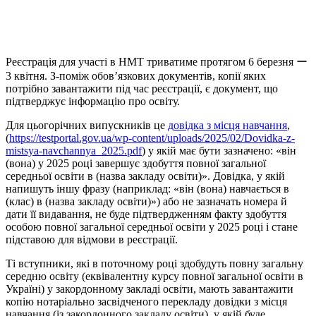
Реєстрація для участі в НМТ триватиме протягом 6 березня ー
3 квітня. З-поміж обов’язкових документів, копії яких
потрібно завантажити під час реєстрації, є документ, що
підтверджує інформацію про освіту.
Для цьогорічних випускників це
довідка з місця навчання
,
(
https://testportal.gov.ua/wp-content/uploads/2025/02/Dovidka-z-
mistsya-navchannya_2025.pdf
) у якій має бути зазначено: «він
(вона) у 2025 році завершує здобуття повної загальної
середньої освіти в (назва закладу освіти)». Довідка, у якій
напишуть іншу фразу (наприклад: «він (вона) навчається в
(клас) в (назва закладу освіти)») або не зазначать номера й
дати її видавання, не буде підтвердженням факту здобуття
особою повної загальної середньої освіти у 2025 році і стане
підставою для відмови в реєстрації.
Ті вступники, які в поточному році здобудуть повну загальну
середню освіту (еквівалентну курсу повної загальної освіти в
Україні) у закордонному закладі освіти, мають завантажити
копію нотаріально засвідченого перекладу довідки з місця
навчання (із закордонного закладу освіти), у якій буде