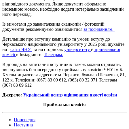
відповідного документа. Якщо документ оформлено
іноземною мовою, необхідно додати нотаріально засвідчений
його переклад.
Із вимогами до завантаження сканкопій / фотокопій
документів рекомендуємо ознайомитися
за посиланням.
Детальніше про вступну кампанію та умови вступу до
Черкаського національного університету у 2025 році шукайте
на
сайті ЧНУ
та на сторінках
університету
й
приймальної
комісії
в Іnstagram та
Телеграм.
Відповідь на запитання вступників також можна отримати,
звернувшись безпосередньо у приймальну комісію ЧНУ ім Б.
Хмельницького за адресою: м. Черкаси, бульвар Шевченка, 81,
122 к. Телефони: (067) 83 09 612, (063) 80 32 971 Телеграм
(067) 83 09 612
Джерело:
Український центр оцінювання якості освіти
Приймальна комісія
Попередня
Наступна