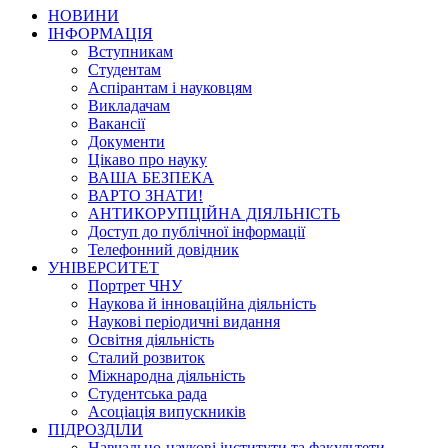
НОВИНИ
ІНФОРМАЦІЯ
Вступникам
Студентам
Аспірантам і науковцям
Викладачам
Вакансії
Документи
Цікаво про науку
ВАША БЕЗПЕКА
ВАРТО ЗНАТИ!
АНТИКОРУПЦІЙНА ДІЯЛЬНІСТЬ
Доступ до публічної інформації
Телефонний довідник
УНІВЕРСИТЕТ
Портрет ЧНУ
Наукова й інноваційна діяльність
Наукові періодичні видання
Освітня діяльність
Сталий розвиток
Міжнародна діяльність
Студентська рада
Асоціація випускників
ПІДРОЗДІЛИ
Навчально-наукові інститути та факультети