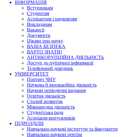
ІНФОРМАЦІЯ
Вступникам
Студентам
Аспірантам і науковцям
Викладачам
Вакансії
Документи
Цікаво про науку
ВАША БЕЗПЕКА
ВАРТО ЗНАТИ!
АНТИКОРУПЦІЙНА ДІЯЛЬНІСТЬ
Доступ до публічної інформації
Телефонний довідник
УНІВЕРСИТЕТ
Портрет ЧНУ
Наукова й інноваційна діяльність
Наукові періодичні видання
Освітня діяльність
Сталий розвиток
Міжнародна діяльність
Студентська рада
Асоціація випускників
ПІДРОЗДІЛИ
Навчально-наукові інститути та факультети
Навчально-наукові центри