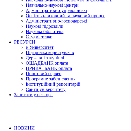
Навчально-наукові центри
Адміністративно-управлінські
Освітньо-виховний та науковий процес
Адміністративно-господарські
Наукові підрозділи
Наукова бібліотека
Студмістечко
РЕСУРСИ
е-Університет
Підтримка користувачів
Державні закупівлі
ОЩАДБАНК оплата
ПРИВАТБАНК оплата
Поштовий сервер
Програмне забезпечення
Інституційний репозитарій
Сайти університету
Запитати у ректора
НОВИНИ