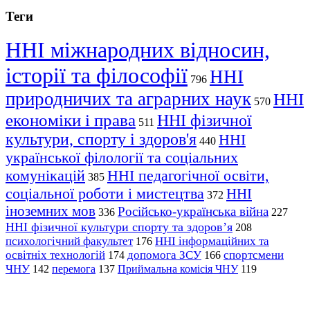
Теги
ННІ міжнародних відносин,
історії та філософії
ННІ
796
природничих та аграрних наук
ННІ
570
економіки і права
ННІ фізичної
511
культури, спорту і здоров'я
ННІ
440
української філології та соціальних
комунікацій
ННІ педагогічної освіти,
385
соціальної роботи і мистецтва
ННІ
372
іноземних мов
Російсько-українська війна
336
227
ННІ фізичної культури спорту та здоров’я
208
психологічний факультет
ННІ інформаційних та
176
освітніх технологій
допомога ЗСУ
спортсмени
174
166
ЧНУ
перемога
142
137
Приймальна комісія ЧНУ
119