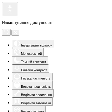
Налаштування доступності
Інвертувати кольори
Монохромний
Темний контраст
Світлий контраст
Низька насиченість
Висока насиченість
Виділити посилання
Виділити заголовки
Читач з екрана