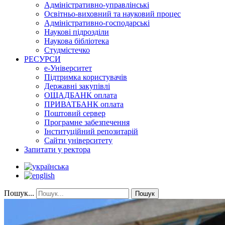
Адміністративно-управлінські
Освітньо-виховний та науковий процес
Адміністративно-господарські
Наукові підрозділи
Наукова бібліотека
Студмістечко
РЕСУРСИ
е-Університет
Підтримка користувачів
Державні закупівлі
ОЩАДБАНК оплата
ПРИВАТБАНК оплата
Поштовий сервер
Програмне забезпечення
Інституційний репозитарій
Сайти університету
Запитати у ректора
Пошук...
Пошук