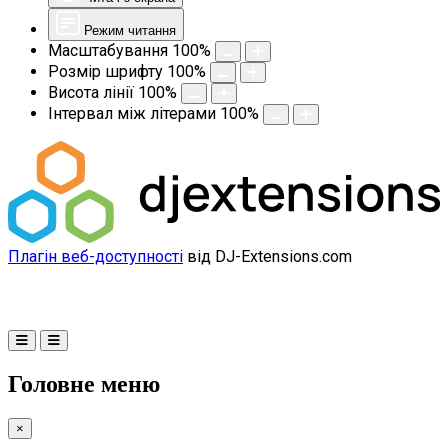
Режим читання
Масштабування
100
%
Розмір шрифту
100
%
Висота лінії
100
%
Інтервал між літерами
100
%
Плагін веб-доступності
від DJ-Extensions.com
Головне меню
×