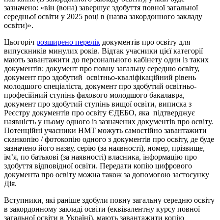
зазначено: «він (вона) завершує здобуття повної загальної
середньої освіти у 2025 році в (назва закордонного закладу
освіти)».
Цьогоріч
розширено перелік
документів про освіту для
випускників минулих років. Відтак учасники цієї категорії
мають завантажити до персонального кабінету один із таких
документів: документ про повну загальну середню освіту,
документ про здобутий освітньо-кваліфікаційний рівень
молодшого спеціаліста, документ про здобутий освітньо-
професійний ступінь фахового молодшого бакалавра,
документ про здобутий ступінь вищої освіти, виписка з
Реєстру документів про освіту ЄДЕБО, яка підтверджує
наявність у ньому одного із зазначених документів про освіту.
Потенційні учасники НМТ можуть самостійно завантажити
сканкопію / фотокопію одного з документів про освіту, де буде
зазначено його назву, серію (за наявності), номер, прізвище,
ім’я, по батькові (за наявності) власника, інформацію про
здобуття відповідної освіти. Передати копію цифрового
документа про освіту можна також за допомогою застосунку
Дія.
Вступники, які раніше здобули повну загальну середню освіту
в закордонному закладі освіти (еквівалентну курсу повної
загальної освіти в Україні), мають завантажити копію